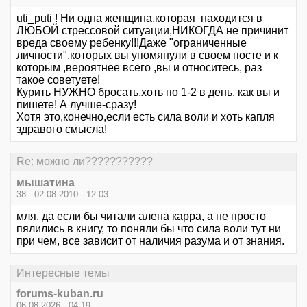
uti_puti ! Ни одна женщина,которая находится в
ЛЮБОЙ стрессовой ситуации,НИКОГДА не причинит
вреда своему ребенку!!!Даже "ограниченные
личности",которых вы упомянули в своем посте и к
которым ,вероятнее всего ,вы и относитесь, раз
такое советуете!
Курить НУЖНО бросать,хоть по 1-2 в день, как вы и
пишете! А лучше-сразу!
Хотя это,конечно,если есть сила воли и хоть капля
здравого смысла!
Re: можно ли???????????
мышатина
38 - 02.08.2010 - 12:03
мля, да если бы читали алена карра, а не просто
пялились в книгу, то поняли бы что сила воли тут ни
при чем, все зависит от наличия разума и от знания.
Интересные темы
forums-kuban.ru
06.08.2026 - 04:19