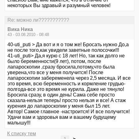
некоторых Вы здравый и разумный человек!
Re: можно ли???????????
Вика Ника
43 - 03.08.2010 - 08:48
40-uti_puti > Да вот и я о том же! Бросать нужно До,а
не после того,как увидели заветные полосочки!!!
41-uti_puti> Да,я курю с 18 лет! Но, так как долго не
было беременности(9 лет), потом, после
лапароскопии ,сразу бросила,потому,что была
уверена,что все у меня получится! После
лапароскопии забеременела через 2,5 месяца. И все
это время, всю беременность и кормление грудью-
полгода-все это время не курила. Даже не тянуло!
Бросила сразу, в один день! Сама себе просто
сказала-нельзя теперь! просто нельзя и все! А стаж
курения до лапароскопии у меня был 15 лет.
Автор! Самое главное -настроится! И все получится!
Удачи вам и здоровья вам и вашему будущему
малышу!!!
К списку тем