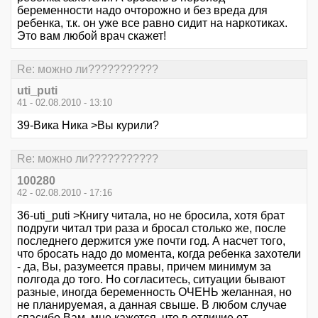
беременности надо очторожно и без вреда для
ребенка, т.к. он уже все равно сидит на наркотиках.
Это вам любой врач скажет!
Re: можно ли???????????
uti_puti
41 - 02.08.2010 - 13:10
39-Вика Ника >Вы курили?
Re: можно ли???????????
100280
42 - 02.08.2010 - 17:16
36-uti_puti >Книгу читала, но не бросила, хотя брат
подруги читал три раза и бросал столько же, после
последнего держится уже почти год. А насчет того,
что бросать надо до момента, когда ребенка захотели
- да, Вы, разумеется правы, причем минимум за
полгода до того. Но согласитесь, ситуации бывают
разные, иногда беременность ОЧЕНЬ желанная, но
не планируемая, а данная свыше. В любом случае
спасибо Вам, мне кажется, что в отличие от