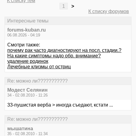
К списку тем
1
>
К списку форумов
Интересные темы
forums-kuban.ru
06.08.2026 - 04:19
Смотри также:
почему рак часто диагностируют на посл. стадии.?
На какие симптомы надо обр. внимание?
удаление родинок
Лечебные клизмы от остриц
Re: можно ли???????????
Модест Селянин
34 - 02.08.2010 - 11:26
33-пушистая верба > иногда съедают, кстати ...
Re: можно ли???????????
мышатина
35 - 02.08.2010 - 11:34