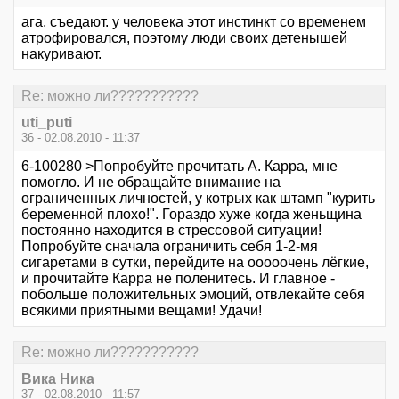
ага, съедают. у человека этот инстинкт со временем
атрофировался, поэтому люди своих детенышей
накуривают.
Re: можно ли???????????
uti_puti
36 - 02.08.2010 - 11:37
6-100280 >Попробуйте прочитать А. Карра, мне
помогло. И не обращайте внимание на
ограниченных личностей, у котрых как штамп "курить
беременной плохо!". Гораздо хуже когда женьщина
постоянно находится в стрессовой ситуации!
Попробуйте сначала ограничить себя 1-2-мя
сигаретами в сутки, перейдите на ооооочень лёгкие,
и прочитайте Карра не поленитесь. И главное -
побольше положительных эмоций, отвлекайте себя
всякими приятными вещами! Удачи!
Re: можно ли???????????
Вика Ника
37 - 02.08.2010 - 11:57