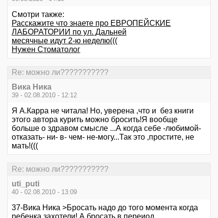
Смотри также:
Расскажите что знаете про ЕВРОПЕЙСКИЕ
ЛАБОРАТОРИИ по ул. Дальней
месячные идут 2-ю неделю(((
Нужен Стоматолог
Re: можно ли???????????
Вика Ника
39 - 02.08.2010 - 12:12
Я А.Карра не читала! Но, уверена ,что и без книги
этого автора курить можно бросить!Я вообще
больше о здравом смысле ...А когда себе -любимой-
отказать- ни- в- чем- не-могу...Так это ,простите, не
мать!(((
Re: можно ли???????????
uti_puti
40 - 02.08.2010 - 13:09
37-Вика Ника >Бросать надо до того момента когда
ребенка захотели! А бросать в переиод