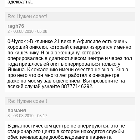
адекватна.
Re: Нужен совет!
ragh76
2 - 03.08.2010 - 05:08
0-Чулок >В клинике 21 века в Афипсипе есть очень
хороший онколог, который специализируется именно
по кишечнику. Я знаю женщину, которая
оперировалась в диагностичесом центре и через пол
года пришлось ей опять оперироваться только у
Янкина. К сожалению имени очества не знаю. Знаю
про него что он много лет работал в онкоцентре,
даже по моему зав отделением. Вы прозвоните на
всякий случай узнайте 88777146292.
Re: Нужен совет!
паманя
3 - 03.08.2010 - 05:17
В диагностическом центре не оперируются, это не
стационар это центр в котором находятся службы
обеспечивающие дообследование пациента