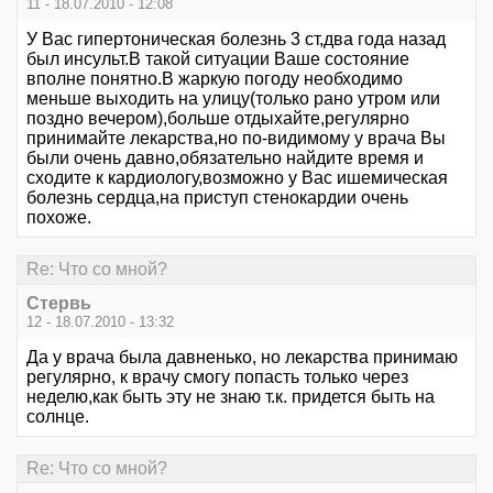
11 - 18.07.2010 - 12:08
У Вас гипертоническая болезнь 3 ст,два года назад
был инсульт.В такой ситуации Ваше состояние
вполне понятно.В жаркую погоду необходимо
меньше выходить на улицу(только рано утром или
поздно вечером),больше отдыхайте,регулярно
принимайте лекарства,но по-видимому у врача Вы
были очень давно,обязательно найдите время и
сходите к кардиологу,возможно у Вас ишемическая
болезнь сердца,на приступ стенокардии очень
похоже.
Re: Что со мной?
Стервь
12 - 18.07.2010 - 13:32
Да у врача была давненько, но лекарства принимаю
регулярно, к врачу смогу попасть только через
неделю,как быть эту не знаю т.к. придется быть на
солнце.
Re: Что со мной?