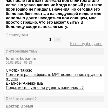
час после того как полежала под сплитом стало
легче, но упало давление.Когда первый раз такое
произошло не придала значения, но сегодня это
было вообще жесть, а на следующей неделе мне
довольно долго находиться под солнцем, мне
просто страшно, что это может быть? В
больницу сходить пока не могу.
К списку тем
1
>
К списку форумов
Интересные темы
forums-kuban.ru
09.08.2026 - 06:13
Смотри также:
Помогите расшифровать МРТ позвоночника грудного
отдела
Диагноз-"Аневризма"
Подскажите нужно ли удалять папилломы?
Re: Что со мной?
Доктор Время