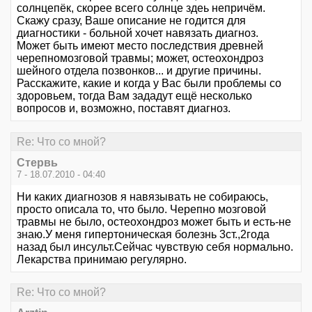
солнцепёк, скорее всего солнце здеь непричём.
Скажу сразу, Ваше описание не годится для
диагностики - больной хочет навязать диагноз.
Может быть имеют место последствия древней
черепномозговой травмы; может, остеохондроз
шейного отдела позвонков... и другие причины.
Расскажите, какие и когда у Вас были проблемы со
здоровьем, тогда Вам зададут ещё несколько
вопросов и, возможно, поставят диагноз.
Re: Что со мной?
Стервь
7 - 18.07.2010 - 04:40
Ни каких диагнозов я навязывать не собираюсь,
просто описала то, что было. Черепно мозговой
травмы не было, остеохондроз может быть и есть-не
знаю.У меня гипертоническая болезнь 3ст.,2года
назад был инсульт.Сейчас чувствую себя нормально.
Лекарства принимаю регулярно.
Re: Что со мной?