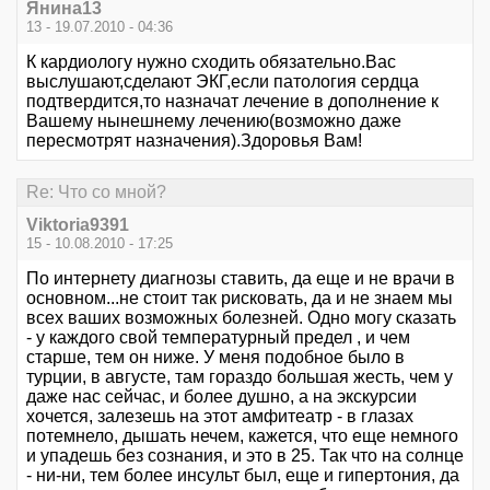
Янина13
13 - 19.07.2010 - 04:36
К кардиологу нужно сходить обязательно.Вас
выслушают,сделают ЭКГ,если патология сердца
подтвердится,то назначат лечение в дополнение к
Вашему нынешнему лечению(возможно даже
пересмотрят назначения).Здоровья Вам!
Re: Что со мной?
Viktoria9391
15 - 10.08.2010 - 17:25
По интернету диагнозы ставить, да еще и не врачи в
основном...не стоит так рисковать, да и не знаем мы
всех ваших возможных болезней. Одно могу сказать
- у каждого свой температурный предел , и чем
старше, тем он ниже. У меня подобное было в
турции, в августе, там гораздо большая жесть, чем у
даже нас сейчас, и более душно, а на экскурсии
хочется, залезешь на этот амфитеатр - в глазах
потемнело, дышать нечем, кажется, что еще немного
и упадешь без сознания, и это в 25. Так что на солнце
- ни-ни, тем более инсульт был, еще и гипертония, да