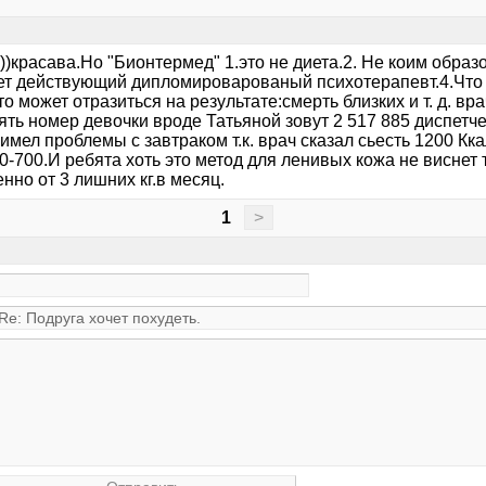
))красава.Но "Бионтермед" 1.это не диета.2. Не коим образ
ет действующий дипломироварованый психотерапевт.4.Что
то может отразиться на результате:смерть близких и т. д. 
ть номер девочки вроде Татьяной зовут 2 517 885 диспетч
имел проблемы с завтраком т.к. врач сказал сьесть 1200 Кк
0-700.И ребята хоть это метод для ленивых кожа не виснет т
нно от 3 лишних кг.в месяц.
1
>