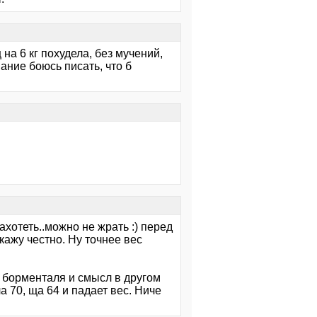
 на 6 кг похудела, без мучений,
ание боюсь писать, что б
ахотеть..можно не жрать :) перед
кажу честно. Ну точнее вес
е борменталя и смысл в другом
ыла 70, ща 64 и падает вес. Ниче