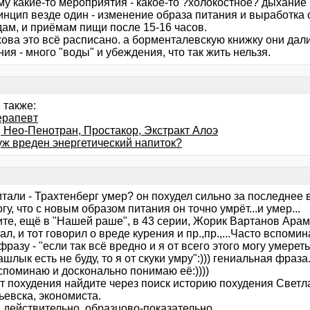
у какие-то мероприятия - какое-то ?холокостное? дыхание и
ринцип везде один - изменение образа питания и выработка
дам, и приёмам пищи после 15-16 часов.
ова это всё расписано. а борменталевскую книжку они дали
ия - много "воды" и убеждения, что так жить нельзя.
 также:
ерапевт
, Нео-Пенотран, Простакор, Экстракт Алоэ
уж вреден энергетический напиток?
итали - Трахтенберг умер? он похудел сильно за последнее
гу, что с новым образом питания он точно умрёт...и умер...
ите, ещё в "Нашей раше", в 43 серии, Жорик Вартанов Арам
л, и тот говорил о вреде курения и пр.,пр.,...Часто вспомин
фразу - "если так всё вредно и я от всего этого могу умереть 
ашлык есть не буду, то я от скуки умру":))) гениальная фраза
споминаю и досконально понимаю её:))))
ёт похудения найдите через поиск историю похудения Светл
ьевска, экономиста.
, действительно, образцово-показательно.