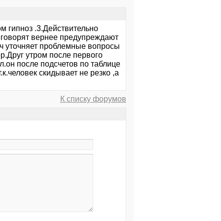
ом гипноз .3.Действительно
 говорят вернее предупреждают
врач уточняет проблемные вопросы
ер.Друг утром после первого
ал.он после подсчетов по таблице
.к.человек скидывает не резко ,а
К списку форумов