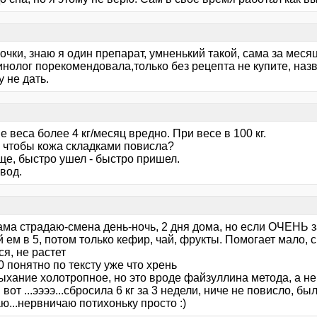
очки, знаю я один препарат, умненький такой, сама за месяц
нолог порекомендовала,только без рецепта не купите, назв
 не дать.
 веса более 4 кг/месяц вредно. При весе в 100 кг.
, чтобы кожа складками повисла?
ще, быстро ушел - быстро пришел.
звод.
сама страдаю-смена день-ночь, 2 дня дома, но если ОЧЕНЬ з
 ем в 5, потом только кефир, чай, фрукты. Помогает мало, с
я, не растет
0 понятно по тексту уже что хрень
дыхание холотропное, но это вроде файзуллина метода, а н
я вот ...ээээ...сбросила 6 кг за 3 недели, ниче не повисло, б
ю...нервничаю потихоньку просто :)