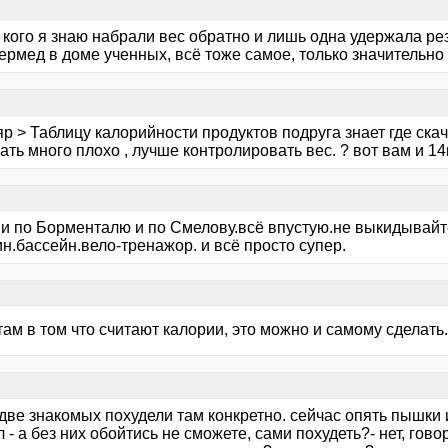
кого я знаю набрали вес обратно и лишь одна удержала резу
ермед в доме ученных, всё тоже самое, только значительно
р > Таблицу калорийности продуктов подруга знает где ска
ать много плохо , лучше контролировать вес. ? вот вам и 14к
 и по Борменталю и по Смелову.всё впустую.не выкидывайт
н.бассейн.вело-тренажор. и всё просто супер.
ам в том что считают калории, это можно и самому сделать.
две знакомых похудели там конкретно. сейчас опять пышки 
 - а без них обойтись не сможете, сами похудеть?- нет, говор