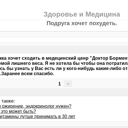
Здоровье и Медицина
Подруга хочет похудеть.
ка хочет сходить в медецинский ценр "Доктор Бормен
мой лишнего веса. Я не хотела бы чтобы она потратил
сь бы узнать у Вас есть ли у кого-нибудь какие-либо 
.Заранее всем спасибо.
1
>
 также:
я ожирение, эндокринолог нужен?
 это может быть?
витамины лутше принимать в 30 лет