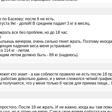
 по Баскову: после 6 не есть.
густа 9кг - долой! В среднем падает 3 кг в месяц.
:
рать все без проблем, но до 18 час.
:
выпьешь вечером, очень сильно тянет жрать. Поэтому иногд
денция падения веса меня устраивает.
о 114 кг - летом.
щим летом должно быть - 89 кг (надеюсь).
ожет кто знает - а как соблюсти правило не есть после 18
 работаю довольно давно, и у меня сложился четкий график: 
 получается, что у меня только 6 часов для приема пищи... 
ростого. После 18 не жрать. И не важно, когда вы там ложи
о сна, но я этому не верю. Сам в свое время работал как вы