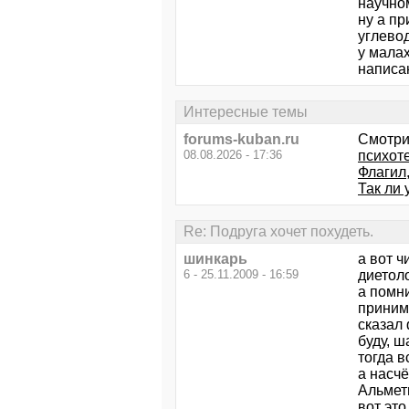
научном
ну а п
углево
у малах
написан
Интересные темы
forums-kuban.ru
Смотри
08.08.2026 - 17:36
психот
Флагил
Так ли 
Re: Подруга хочет похудеть.
шинкарь
а вот ч
6 - 25.11.2009 - 16:59
диетоло
а помн
принима
сказал 
буду, ш
тогда в
а насч
Альмет
вот это