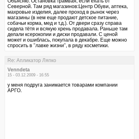
Объясню. Остановка трамвая, если ехать от
Северной. Там ряд магазинов:Центр Обуви, аптека,
махровые изделия, далее проход в рынок через
магазины (в нем еще продают детское питание,
собачьи корма, мед и т.д.). От двери сразу справа
сидела тётя и всякую хрень продавала. Раньше там
делали ксерокопии и диски продавали. С ценой
может и ошиблась, покупала в декабре. Еще можно
спросить в "лавке жизни", в ряду косметики.
Re: Апликатор Ляпко
Venndeta
15 - 03.12.2009 - 16:55
у меня подруга занимается товарами компании
АРГО.