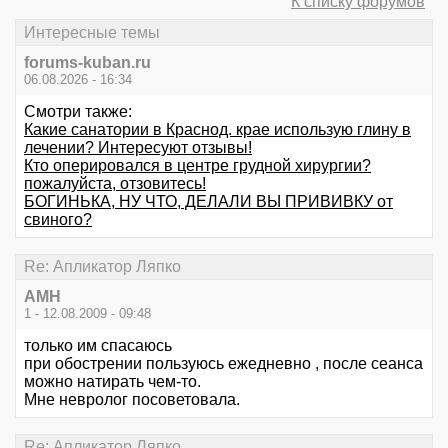
К списку форумов
Интересные темы
forums-kuban.ru
06.08.2026 - 16:34
Смотри также:
Какие санатории в Краснод. крае использую глину в
лечении? Интересуют отзывы!
Кто оперировался в центре грудной хирургии?
пожалуйста, отзовитесь!
БОГИНЬКА, НУ ЧТО, ДЕЛАЛИ ВЫ ПРИВИВКУ от
свиного?
Re: Апликатор Ляпко
АМН
1 - 12.08.2009 - 09:48
только им спасаюсь
при обострении пользуюсь ежедневно , после сеанса
можно натирать чем-то.
Мне невролог посоветовала.
Re: Апликатор Ляпко