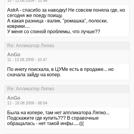
10 - 13.08.2009 - 10:46
AstrA - спасибо за наводку! Не совсем поняла где, но
сегодня же поеду поищу.
А какая разница - валик, "ромашка", полоски,
коврики....
У меня со спиной проблемы, что лучше??
Re: Апликатор Ляпко
AnGo
11 - 13.08.2009 - 10:47
По инету поискала, в ЦУМе есть в продаже... но
сначала зайду на копер.
Re: Апликатор Ляпко
AnGo
12 - 19.08.2009 - 08:04
Была на копере, там нет аппликатора Ляпко...
Подскажите где купить??? В справочные
обращалась - нет такой инфы.....(((