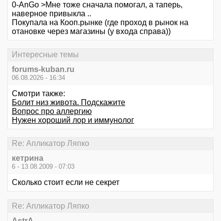
0-AnGo >Мне тоже сначала помогал, а таперь,
наверное привыкла ..
Покупала на Кооп.рынке (где проход в рынок на
отановке через магазины (у входа справа))
Интересные темы
forums-kuban.ru
06.08.2026 - 16:34
Смотри также:
Болит низ живота. Подскажите
Вопрос про аллергию
Нужен хороший лор и иммунолог
Re: Апликатор Ляпко
кетрина
6 - 13.08.2009 - 07:03
Сколько стоит если не секрет
Re: Апликатор Ляпко
AstrA