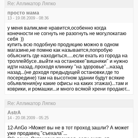
Re: Апликатор Ляпко
просто мама
13 - 19.08.2009 - 08:36
у меня валик,мне нравится,особенно когда
конечности не согнуть не разогнуть не могу,покатаю
себя ))
купить всю подобную продукцию можно в одном
магазине,не помню как называется,попробую
объяснить где находиться.....если ехать из города на
троллейбусе..выйти на остановке"вишняки" и нужно
идти назад..проходя клинику "на здоровье"...назад
назад...(не доходя предыдущей остановки,где то
посередине) там на высотном здании будут всякие
объявления(ну какие офисы на каких этажах)...там и
коврики, и ромашки...и много всякой хрени продают...
Re: Апликатор Ляпко
AstrA
14 - 20.08.2009 - 05:25
12-AnGo >Может вы не в тот проход зашли? А может
уже продавец "съехала"...