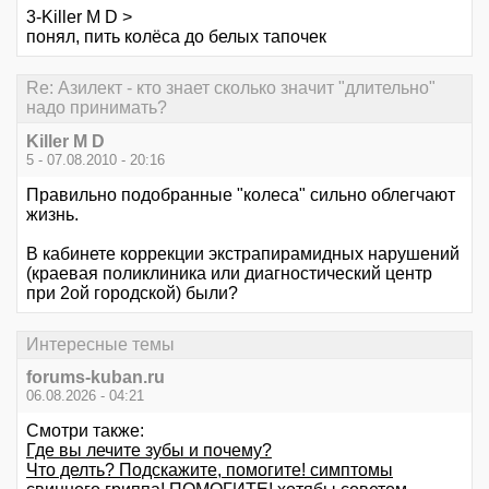
3-Killer M D >
понял, пить колёса до белых тапочек
Re: Азилект - кто знает сколько значит "длительно"
надо принимать?
Killer M D
5 - 07.08.2010 - 20:16
Правильно подобранные "колеса" сильно облегчают
жизнь.
В кабинете коррекции экстрапирамидных нарушений
(краевая поликлиника или диагностический центр
при 2ой городской) были?
Интересные темы
forums-kuban.ru
06.08.2026 - 04:21
Смотри также:
Где вы лечите зубы и почему?
Что делть? Подскажите, помогите! симптомы