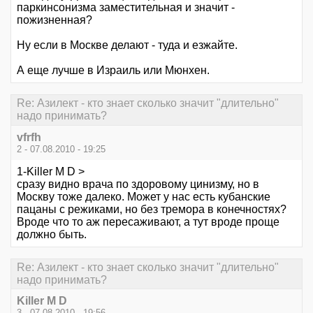
паркинсонизма заместительная и значит -
пожизненная?
Ну если в Москве делают - туда и езжайте.
А еще лучше в Израиль или Мюнхен.
Re: Азилект - кто знает сколько значит "длительно"
надо принимать?
vfrfh
2 - 07.08.2010 - 19:25
1-Killer M D >
сразу видно врача по здоровому цинизму, но в
Москву тоже далеко. Может у нас есть кубанские
пацаны с режиками, но без тремора в конечностях?
Вроде что то аж пересаживают, а тут вроде проще
должно быть.
Re: Азилект - кто знает сколько значит "длительно"
надо принимать?
Killer M D
3 - 07.08.2010 - 19:56