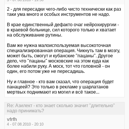
2 - для пересадки чего-либо чисто технически как раз
таки ума много и особых инструментов не надо.
В крае единственный дефакто очаг нейрохирургии -
в краевой больнице, сил которого только и хватает
на обслуживание рутины.
Вам же нужна малоиспользуемая высокоточная
специализированная операция. Чикнуть там в мозгу,
может быть, смогут и кубанские "пацаны". Другое
дело, что "пацаны" московские на этом куда как
более набили руку. А моск, тот что головной - он
один, его потом уже не пересадишь.
Ну и главное - кто вам сказал, что операция будет
панацеей? Это только в рекламе у шарлатанов
мертвых поднимают из могил и всё такое...
Re: Азилект - кто знает сколько значит "длительно"
надо принимать?
vfrfh
4 - 07.08.2010 - 20:10