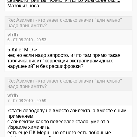
свинного гриппа! ПОМОГИТЕ! хотябы советом.....
Мазок из носа
Re: Азилект - кто знает сколько значит "длительно"
надо принимать?
vfrfh
6 - 07.08.2010 - 20:53
5-Killer M D >
нет, но если надо запросто. и что там прямо такая
табличка висит "коррекции экстрапирамидных
нарушений" и без расшифровки?
Re: Азилект - кто знает сколько значит "длительно"
надо принимать?
vfrfh
7 - 07.08.2010 - 20:59
кстати леводопу не вместо азилекта, а вместе с ним
применяем.
с азилектом как то повеселее стало, умеют в
Израиле химичить.
есть ещё ПК-Мерц - но от него есть побочные