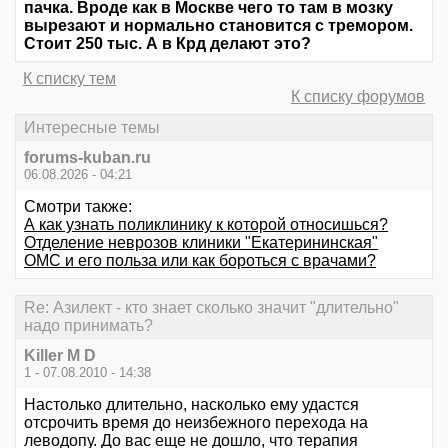
пачка. Вроде как в Москве чего то там в мозку
вырезают и нормально становится с тремором.
Стоит 250 тыс. А в Крд делают это?
К списку тем
К списку форумов
Интересные темы
forums-kuban.ru
06.08.2026 - 04:21
Смотри также:
А как узнать поликлинику к которой относишься?
Отделение неврозов клиники "Екатерининская"
ОМС и его польза или как бороться с врачами?
Re: Азилект - кто знает сколько значит "длительно"
надо принимать?
Killer M D
1 - 07.08.2010 - 14:38
Настолько длительно, насколько ему удастся
отсрочить время до неизбежного перехода на
леводопу. До вас еще не дошло, что терапия