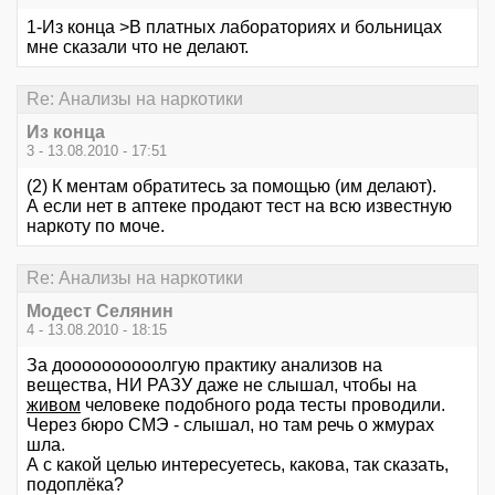
1-Из конца >В платных лабораториях и больницах
мне сказали что не делают.
Re: Анализы на наркотики
Из конца
3 - 13.08.2010 - 17:51
(2) К ментам обратитесь за помощью (им делают).
А если нет в аптеке продают тест на всю известную
наркоту по моче.
Re: Анализы на наркотики
Модест Селянин
4 - 13.08.2010 - 18:15
За доооооооооолгую практику анализов на
вещества, НИ РАЗУ даже не слышал, чтобы на
живом
человеке подобного рода тесты проводили.
Через бюро СМЭ - слышал, но там речь о жмурах
шла.
А с какой целью интересуетесь, какова, так сказать,
подоплёка?