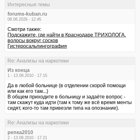
Интересные темы
forums-kuban.ru
08.08.2026 - 12:45
Смотри также:
Подскажите, где найти в Краснодаре ТРИХОЛОГА.
волосы вокруг сосков
Гистеросальпингография
Re: Анализы на наркотики
Из конца
1 - 13.08.2010 - 17:15
Да в любой больнице (в отделении скорой помощи
или как его там...)
В общем приходите в больницу и задаёте вопрос -
там скажут куда идти (там к тому же всё время менты
сидят, кого-то там привезли типа на опознание).
Re: Анализы на наркотики
репка2010
2 - 13.08.2010 - 17:21