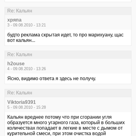
Re: Кальян
хряпа
3 - 09.08.2010 - 13:21
будто реклама скрытая идет, то про марихуану, щас
вот кальян...
Re: Кальян
h2ouse
4 - 09.08.2010 - 13:26
Ясно, видимо ответа я здесь не получу.
Re: Кальян
Viktoria9391
5 - 09.08.2010 - 15:28
Кальян вреднее потому что при сгорании угля
образуется много угарного газа, который в больших
количествах попадает в легкие в месте с дымом от
курительной смеси, при этом очистка водой