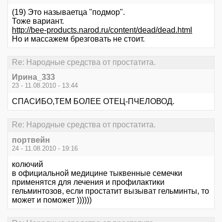
(19) Это называетца "подмор".
Тоже вариант.
http://bee-products.narod.ru/content/dead/dead.html
Но и массажем брезговать не стоит.
Re: Народные средства от простатита.
Ирина_333
23 - 11.08.2010 - 13:44
СПАСИБО,ТЕМ БОЛЕЕ ОТЕЦ-ПЧЕЛОВОД.
Re: Народные средства от простатита.
портвейн
24 - 11.08.2010 - 19:16
колючий
в официальной медицине тыквенные семечки
применятся для лечения и профилактики
гельминтозов, если простатит вызыват гельминты, то
может и поможет ))))))