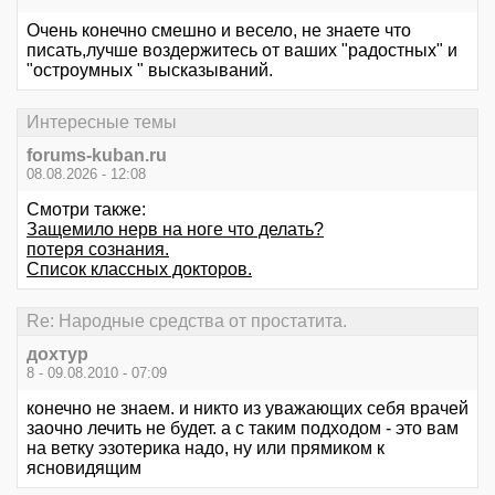
Очень конечно смешно и весело, не знаете что
писать,лучше воздержитесь от ваших "радостных" и
"остроумных " высказываний.
Интересные темы
forums-kuban.ru
08.08.2026 - 12:08
Смотри также:
Защемило нерв на ноге что делать?
потеря сознания.
Список классных докторов.
Re: Народные средства от простатита.
дохтур
8 - 09.08.2010 - 07:09
конечно не знаем. и никто из уважающих себя врачей
заочно лечить не будет. а с таким подходом - это вам
на ветку эзотерика надо, ну или прямиком к
ясновидящим