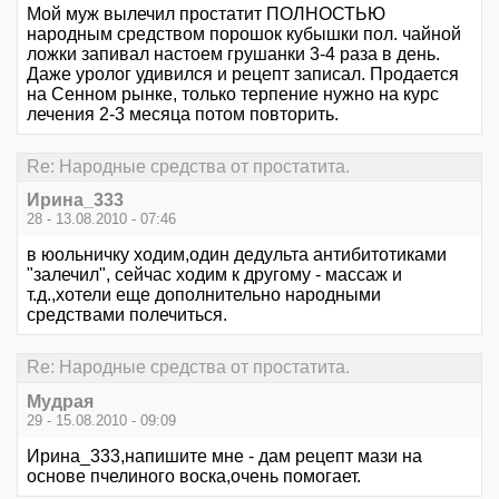
Мой муж вылечил простатит ПОЛНОСТЬЮ
народным средством порошок кубышки пол. чайной
ложки запивал настоем грушанки 3-4 раза в день.
Даже уролог удивился и рецепт записал. Продается
на Сенном рынке, только терпение нужно на курс
лечения 2-3 месяца потом повторить.
Re: Народные средства от простатита.
Ирина_333
28 - 13.08.2010 - 07:46
в юольничку ходим,один дедульта антибитотиками
"залечил", сейчас ходим к другому - массаж и
т.д.,хотели еще дополнительно народными
средствами полечиться.
Re: Народные средства от простатита.
Мудрая
29 - 15.08.2010 - 09:09
Ирина_333,напишите мне - дам рецепт мази на
основе пчелиного воска,очень помогает.