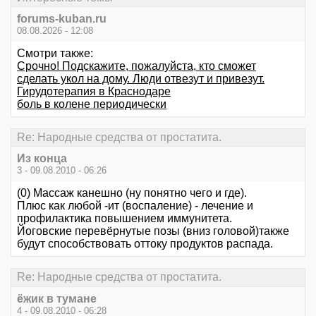
forums-kuban.ru
08.08.2026 - 12:08
Смотри также:
Срочно! Подскажите, пожалуйста, кто сможет
сделать укол на дому. Люди отвезут и привезут.
Гирудотерапия в Краснодаре
боль в колене периодически
Re: Народные средства от простатита.
Из конца
3 - 09.08.2010 - 06:26
(0) Массаж канешно (ну понятно чего и где).
Плюс как любой -ит (воспаление) - лечение и
профилактика повышением иммунитета.
Йоговские перевёрнутые позы (вниз головой)также
будут способствовать оттоку продуктов распада.
Re: Народные средства от простатита.
ёжик в тумане
4 - 09.08.2010 - 06:28