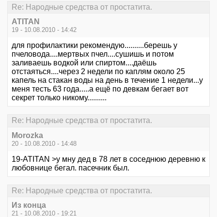
Re: Народные средства от простатита.
ATITAN
19 - 10.08.2010 - 14:42
для профилактики рекомендую..........берешь у
пчеловода....мертвых пчел....сушишь и потом
заливаешь водкой или спиртом....даёшь
отстаяться....через 2 недели по каплям около 25
капель на стакан воды на день в течение 1 недели...у
меня тесть 63 года.....а ещё по девкам бегает вот
секрет только никому..........
Re: Народные средства от простатита.
Morozka
20 - 10.08.2010 - 14:48
19-ATITAN >у мну дед в 78 лет в соседнюю деревню к
любовнице бегал. пасечник был.
Re: Народные средства от простатита.
Из конца
21 - 10.08.2010 - 19:21