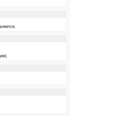
валяется.
ии).