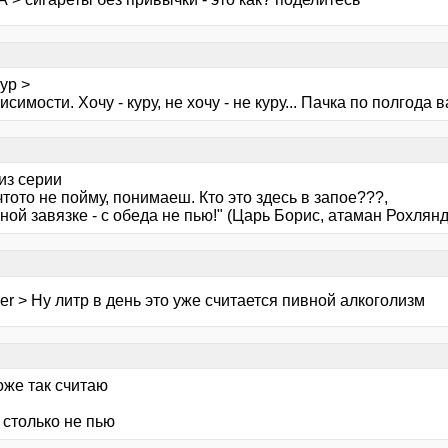
ур >
исимости. Хочу - куру, не хочу - не куру... Пачка по полгода 
из серии
чтото не пойму, понимаеш. Кто это здесь в запое???,
ной завязке - с обеда не пью!" (Царь Борис, атаман Рохлянд
her > Ну литр в день это уже считается пивной алкоголизм
тоже так считаю
 столько не пью