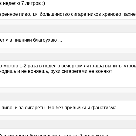
в неделю 7 литров :)
еренное пиво, т.к. большинство сигаретников хреново пахне
her > а пивники благоухают...
о можно 1-2 раза в неделю вечерком литр-два выпить, утром
 ходишь и не воняешь, руки сигаретами не воняют
а пиво, и за сигареты. Но без привычки и фанатизма.
 > сигареты без привычки - это как? поделитесь