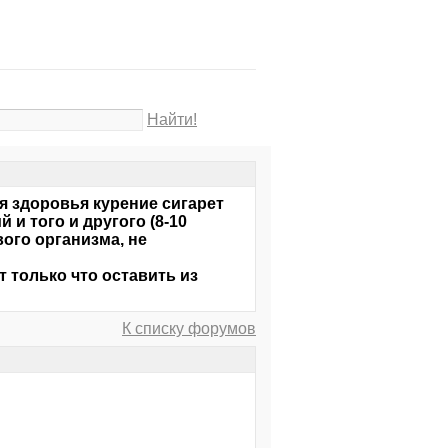
Найти!
я здоровья курение сигарет
 и того и другого (8-10
вого организма, не
т только что оставить из
К списку форумов