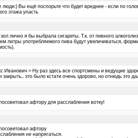
 люди:) Вы ещё поспорьте что будет вреднее - если по гол
ого этажа упасть
 зол лично я бы выбрала сигареты. Т.к. от пивного алкоголи
ем литры употребляемого пива будут увеличиваться, форм
ость).
кс Иванович > Ну раз здесь все спортсмены и ведущие здор
 закрыть.. это было кстати очень здорово, но отнюдь это дал
 посоветовал афтору для расслабления вотку!
 посоветовал афтору
сслабления не напрягаться.