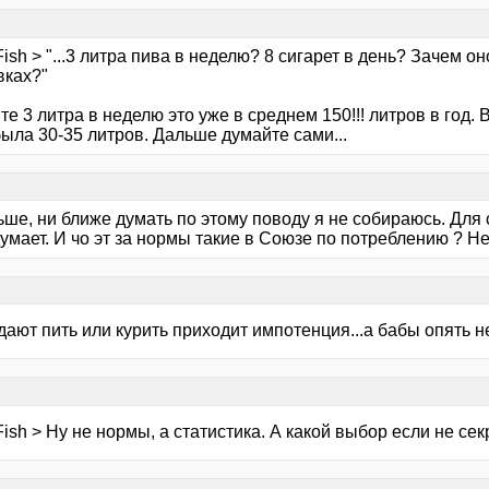
Fish > "...3 литра пива в неделю? 8 сигарет в день? Зачем о
вках?"
те 3 литра в неделю это уже в среднем 150!!! литров в год.
была 30-35 литров. Дальше думайте сами...
ше, ни ближе думать по этому поводу я не собираюсь. Для 
думает. И чо эт за нормы такие в Союзе по потреблению ? 
дают пить или курить приходит импотенция...а бабы опять н
Fish > Ну не нормы, а статистика. А какой выбор если не сек