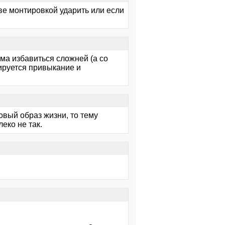
ове монтировкой ударить или если
зма избавиться сложней (а со
ируется привыкание и
овый образ жизни, то тему
еко не так.