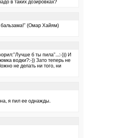
надо в таких дозировках?
 бальзама!" (Омар Хайям)
рил:"Лучше б ты пила"...:-))) И
юмка водки?:-)) Зато теперь не
 Можно не делать ни того, ни
сна, я пил ее однажды.