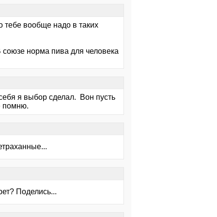
но тебе вообще надо в таких
 В союзе норма пива для человека
себя я выбор сделал. Вон пусть
Не помню.
етраханные...
рет? Поделись...