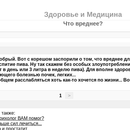
Здоровье и Медицина
Что вреднее?
обрый. Вот с корешом заспорили о том, что вреднее дл
спитие пива. Ну так скажем без особых злоупотреблений
т в день или 3 литра в неделю пива). Для вполне здоро
ющего болезнью почек, легких...
общем расслабляться хоть как-то хочется по жизни... Во
1
>
 также:
трихолог ВАМ помог?
ьше сил лечиться...
 и простатит