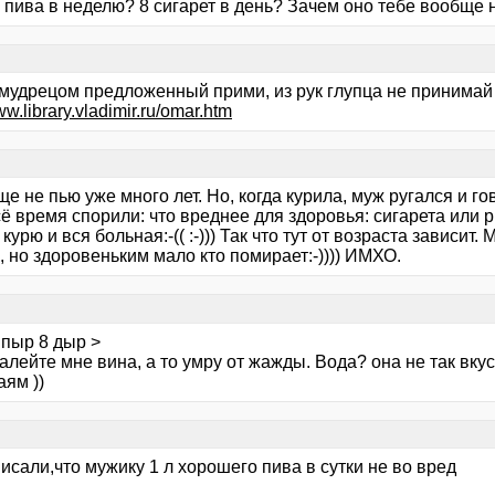
 пива в неделю? 8 сигарет в день? Зачем оно тебе вообще 
д мудрецом предложенный прими, из рук глупца не принимай
ww.library.vladimir.ru/omar.htm
е не пью уже много лет. Но, когда курила, муж ругался и гово
ё время спорили: что вреднее для здоровья: сигарета или р
 курю и вся больная:-(( :-))) Так что тут от возраста зависит.
, но здоровеньким мало кто помирает:-)))) ИМХО.
 пыр 8 дыр >
алейте мне вина, а то умру от жажды. Вода? она не так вку
ям ))
писали,что мужику 1 л хорошего пива в сутки не во вред