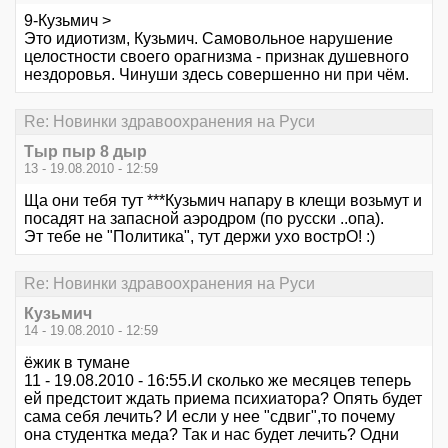
9-Кузьмич >
Это идиотизм, Кузьмич. Самовольное нарушение
целостности своего орагнизма - признак душевного
нездоровья. Чинуши здесь совершенно ни при чём.
Re: Новинки здравоохранения на Руси
Тыр пыр 8 дыр
13 - 19.08.2010 - 12:59
Ща они тебя тут ***Кузьмич напару в клещи возьмут и
посадят на запасной аэродром (по русски ..опа).
Эт тебе не "Политика", тут держи ухо вострО! :)
Re: Новинки здравоохранения на Руси
Кузьмич
14 - 19.08.2010 - 12:59
ёжик в тумане
11 - 19.08.2010 - 16:55.И сколько же месяцев теперь
ей предстоит ждать приема психиатора? Опять будет
сама себя лечить? И если у нее "сдвиг",то почему
она студентка меда? Так и нас будет лечить? Одни