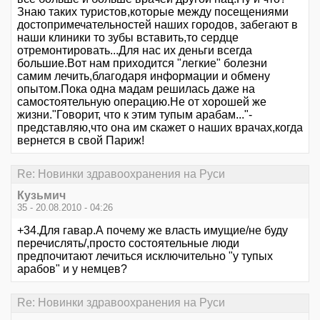
Знаю таких туристов,которые между посещениями
достопримечательностей наших городов, забегают в
наши клиники то зубы вставить,то сердце
отремонтировать...Для нас их деньги всегда
большие.Вот нам приходится "легкие" болезни
самим лечить,благодаря информации и обмену
опытом.Пока одна мадам решилась даже на
самостоятельную операцию.Не от хорошей же
жизни."Говорит, что к этим тупым арабам..."-
представляю,что она им скажет о наших врачах,когда
вернется в свой Париж!
Re: Новинки здравоохранения на Руси
Кузьмич
35 - 20.08.2010 - 04:26
+34.Для гавар.А почему же власть имущие/не буду
перечислять/,просто состоятельные люди
предпочитают лечиться исключительно "у тупых
арабов" и у немцев?
Re: Новинки здравоохранения на Руси