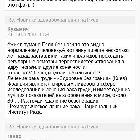
этот факт...)
Re: Новинки здравоохранения на Руси
Кузьмич
23 - 19.08.2010 - 13:34
ёжик в тумане.Если без ноги,то это видно
нормальному человеку.А вот чинуши еще несколько
лет назад заставляли таких инвалидов проходить
регулярные осмотры-переосвидетельствования,а
вдруг нога/или другие конечности
отрастут?/.Т.е.подходили "объективно"?
Лечение рака груди - «Здоровье без границ» (Киев)
Франция является мировым лидером в сфере
исследования и лечения рака груди, и имеет один из
лучших показателей выздоровления в мире, около
80 … Рак груди: удаление безоперации.
Нехирургическое лечение рака. Национальный
Институт Рака.
Re: Новинки здравоохранения на Руси
гавар