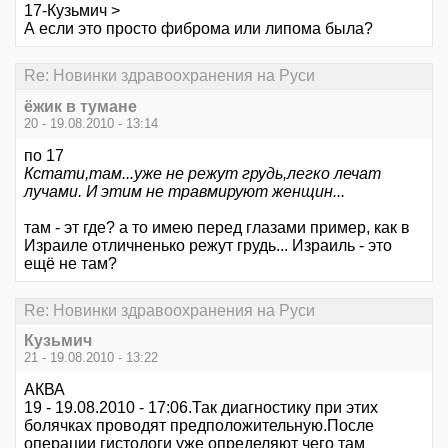
17-Кузьмич >
А если это просто фиброма или липома была?
Re: Новинки здравоохранения на Руси
ёжик в тумане
20 - 19.08.2010 - 13:14
по 17
Кстати,там...уже не режут грудь,легко лечат
лучами. И этим не травмируют женщин...
там - эт где? а то имею перед глазами пример, как в
Израиле отличненько режут грудь... Израиль - это
ещё не там?
Re: Новинки здравоохранения на Руси
Кузьмич
21 - 19.08.2010 - 13:22
АКВА
19 - 19.08.2010 - 17:06.Так диагностику при этих
болячках проводят предположительную.После
операции гистологи уже определяют чего там