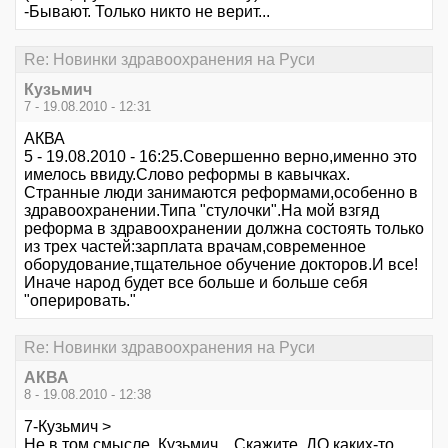
-Бывают. Только никто не верит...
Re: Новинки здравоохранения на Руси
Кузьмич
7 - 19.08.2010 - 12:31
АКВА
5 - 19.08.2010 - 16:25.Совершенно верно,именно это
имелось ввиду.Слово реформы в кавычках.
Странные люди занимаются реформами,особенно в
здравоохранении.Типа "стулочки".На мой взгяд
реформа в здравоохранении должна состоять только
из трех частей:зарплата врачам,современное
оборудование,тщательное обучение докторов.И все!
Иначе народ будет все больше и больше себя
"оперировать."
Re: Новинки здравоохранения на Руси
АКВА
8 - 19.08.2010 - 12:38
7-Кузьмич >
Не в том смысле, Кузьмич... Скажите, ДО каких-то