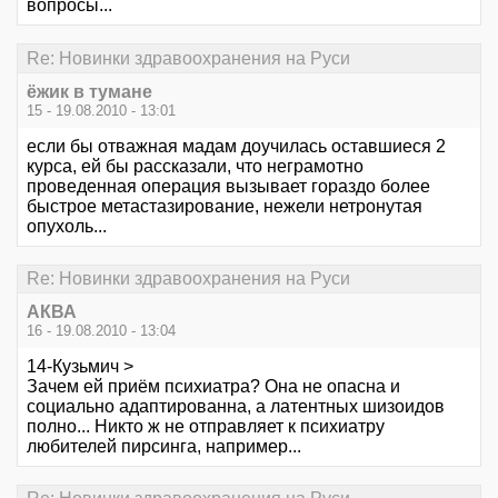
вопросы...
Re: Новинки здравоохранения на Руси
ёжик в тумане
15 - 19.08.2010 - 13:01
если бы отважная мадам доучилась оставшиеся 2
курса, ей бы рассказали, что неграмотно
проведенная операция вызывает гораздо более
быстрое метастазирование, нежели нетронутая
опухоль...
Re: Новинки здравоохранения на Руси
АКВА
16 - 19.08.2010 - 13:04
14-Кузьмич >
Зачем ей приём психиатра? Она не опасна и
социально адаптированна, а латентных шизоидов
полно... Никто ж не отправляет к психиатру
любителей пирсинга, например...