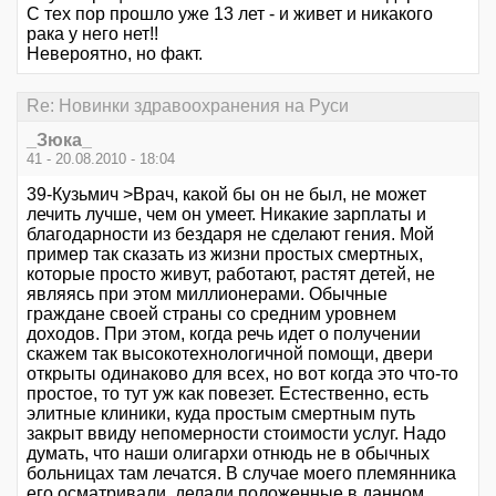
С тех пор прошло уже 13 лет - и живет и никакого
рака у него нет!!
Невероятно, но факт.
Re: Новинки здравоохранения на Руси
_Зюка_
41 - 20.08.2010 - 18:04
39-Кузьмич >Врач, какой бы он не был, не может
лечить лучше, чем он умеет. Никакие зарплаты и
благодарности из бездаря не сделают гения. Мой
пример так сказать из жизни простых смертных,
которые просто живут, работают, растят детей, не
являясь при этом миллионерами. Обычные
граждане своей страны со средним уровнем
доходов. При этом, когда речь идет о получении
скажем так высокотехнологичной помощи, двери
открыты одинаково для всех, но вот когда это что-то
простое, то тут уж как повезет. Естественно, есть
элитные клиники, куда простым смертным путь
закрыт ввиду непомерности стоимости услуг. Надо
думать, что наши олигархи отнюдь не в обычных
больницах там лечатся. В случае моего племянника
его осматривали, делали положенные в данном