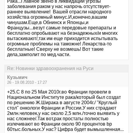
Рака...Главное звено в ликвидации угрозы
заболевания раком у нас напрочь отсутствует-
раннее выявление! Вашей отрасли народного
хозяйства огромный минус.И,конечно,вашим
чинушам.Еще,в Обнинск и Японцы,и
Французы...везут самые передовые препараты и
бесплатно опробывают на безнадежных/и многих
вытаскивают/,так им еще приходится испытывать
огромные проблемы на таможне! Лекарства-то
бесплатные! Сверху не возмешь! Вот такие
дела,замполит по мед.части.
Re: Новинки здравоохранения на Руси
Кузьмич
26 - 19.08.2010 - 17:27
+25.С 8 по 25 Мая 2010г.во Франции провели в
Национальном Институте рака/который был создат
по решению Ж.Ширака в августе 2004г./ "Круглый
стол" онкологи Франции и России.У них страдают
2млн.человек,у нас около 2,5 млн./точно выявить у
нас сложнее/.Так вот,рак простаты полностью
излечивают во Франции около 90 процентов bp
60тыс.больных.У нас? Цифра будет вымышленная...