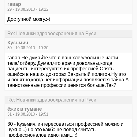
гавар
29 - 19.08.2010 - 19:22
Доступной мозгу.:-)
Re: Новинки здравоохранения на Руси
Кузьмич
30 - 19.08.2010 - 19:30
гавар.Не думайте,что я ваш хлеб/больные части
тела/ отберу. Думал,что врачи довольны,когда
пациенты интересуются их профессией.Опять
ошибся в наших докторах.Закрытый полигон.Ну это
и понятно,когда нет информации появляется тайна.А
таинственные профессии ценятся больше.Так?
Re: Новинки здравоохранения на Руси
ёжик в тумане
31 - 19.08.2010 - 19:51
30 - Кузьмич, интересоваться профессией можно и
нужно...) но это какбэ не повод считать
профессионалов идиотами... ;)