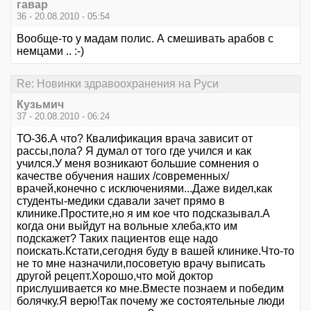
гавар
36 - 20.08.2010 - 05:54
Вообще-то у мадам полис. А смешивать арабов с
немцами .. :-)
Re: Новинки здравоохранения на Руси
Кузьмич
37 - 20.08.2010 - 06:24
ТО-36.А что? Квалификация врача зависит от
рассы,пола? Я думал от того где учился и как
учился.У меня возникают большие сомнения о
качестве обучения наших /современных/
врачей,конечно с исключениями...Даже видел,как
студенты-медики сдавали зачет прямо в
клинике.Простите,но я им кое что подсказывал.А
когда они выйдут на вольные хлеба,кто им
подскажет? Таких пациентов еще надо
поискать.Кстати,сегодня буду в вашей клинике.Что-то
не то мне назначили,посоветую врачу выписать
другой рецепт.Хорошо,что мой доктор
прислушивается ко мне.Вместе познаем и победим
болячку.Я верю!Так почему же состоятельные люди