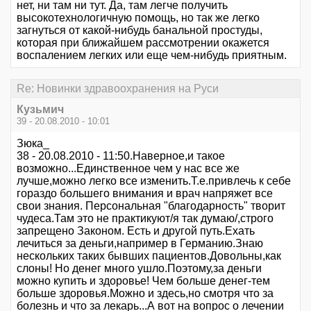
нет, ни там ни тут. Да, там легче получить
высокотехнологичную помощь, но так же легко
загнуться от какой-нибудь банальной простуды,
которая при ближайшем рассмотрении окажется
воспалением легких или еще чем-нибудь приятным.
Re: Новинки здравоохранения на Руси
Кузьмич
39 - 20.08.2010 - 10:01
Зюка_
38 - 20.08.2010 - 11:50.Наверное,и такое
возможно...Единственное чем у нас все же
лучше,можно легко все изменить.Т.е.привлечь к себе
гораздо большего внимания и врач напряжет все
свои знания. Персональная "благодарность" творит
чудеса.Там это не практикуют/я так думаю/,строго
запрещено Законом. Есть и другой путь.Ехать
лечиться за деньги,например в Германию.Знаю
нескольких таких бывших пациентов.Довольны,как
слоны! Но денег много ушло.Поэтому,за деньги
можно купить и здоровье! Чем больше денег-тем
больше здоровья.Можно и здесь,но смотря что за
болезнь и что за лекарь...А вот на вопрос о лечении