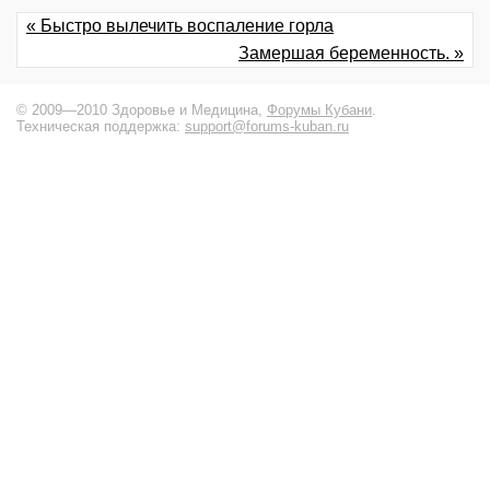
« Быстро вылечить воспаление горла
Замершая беременность. »
© 2009—2010 Здоровье и Медицина,
Форумы Кубани
.
Техническая поддержка:
support@forums-kuban.ru