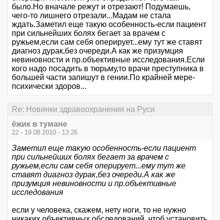
было.Но вначале режут и отрезают! Подумаешь,
чего-то лишнего отрезали...Мадам не стала
ждать.Заметил еще такую особенность-если пациент
при сильнейших болях бегает за врачем с
ружьем,если сам себя оперирует...ему тут же ставят
диагноз дурак,без очереди.А как же призумция
невиновности и пр.объективные исследования.Если
кого надо посадить в тюрьму,то врачи преступника в
большей части запишут в гении.По крайней мере-
психически здоров...
Re: Новинки здравоохранения на Руси
ёжик в тумане
22 - 19.08.2010 - 13:26
Заметил еще такую особенность-если пациент
при сильнейших болях бегает за врачем с
ружьем,если сам себя оперирует...ему тут же
ставят диагноз дурак,без очереди.А как же
призумция невиновности и пр.объективные
исследования
если у человека, скажем, нету ноги, то не нужно
никаких объективных обследований, чтоб установить