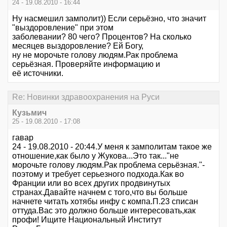
24 - 19.08.2010 - 16:44
Ну насмешил замполит)) Если серьёзно, что значит
"выздоровление" при этом
заболевании? 80 чего? Процентов? На сколько
месяцев выздоровление? Ей Богу,
ну не морочьте голову людям.Рак проблема
серьёзная. Проверяйте информацию и
её источники.
Re: Новинки здравоохранения на Руси
Кузьмич
25 - 19.08.2010 - 17:08
гавар
24 - 19.08.2010 - 20:44.У меня к замполитам такое же
отношение,как было у Жукова...Это так..."не
морочьте голову людям.Рак проблема серьёзная."-
поэтому и требует серьезного подхода.Как во
Франции или во всех других продвинутых
странах.Давайте начнем с того,что вы больше
начнете читать хотябы инфу с компа.П.23 списан
оттуда.Вас это должно больше интересовать,как
профи! Ищите Национальный Институт