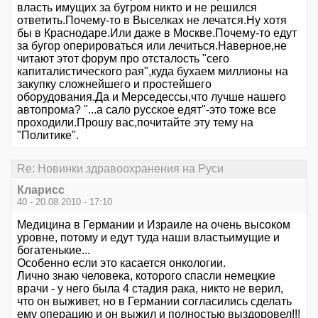
власть имущих за бугром никто и не решился
ответить.Почему-то в Выселках не лечатся.Ну хотя
бы в Краснодаре.Или даже в Москве.Почему-то едут
за бугор оперироваться или лечиться.Наверное,не
читают этот форум про отсталость "сего
капиталистического рая",куда бухаем миллионы на
закупку сложнейшего и простейшего
оборудования.Да и Мерседессы,что лучше нашего
автопрома? "...а сало русское едят"-это тоже все
проходили.Прошу вас,почитайте эту тему на
"Политике".
Re: Новинки здравоохранения на Руси
Кларисс
40 - 20.08.2010 - 17:10
Медицина в Германии и Израиле на очень высоком
уровне, потому и едут туда наши властьимущие и
богатенькие...
Особенно если это касается онкологии.
Лично знаю человека, которого спасли немецкие
врачи - у него была 4 стадия рака, никто не верил,
что он выживет, но в Германии согласились сделать
ему операцию и он выжил и полностью выздоровел!!!