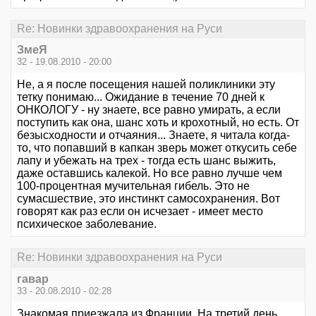
Re: Новинки здравоохранения на Руси
ЗмеЯ
32 - 19.08.2010 - 20:00
Не, а я после посещения нашей поликлиники эту
тетку понимаю... Ожидание в течение 70 дней к
ОНКОЛОГУ - ну знаете, все равно умирать, а если
поступить как она, шанс хоть и крохотный, но есть. От
безысходности и отчаяния... Знаете, я читала когда-
то, что попавший в капкан зверь может откусить себе
лапу и убежать на трех - тогда есть шанс выжить,
даже оставшись калекой. Но все равно лучше чем
100-процентная мучительная гибель. Это не
сумасшествие, это инстинкт самосохранения. Вот
говорят как раз если он исчезает - имеет место
психическое заболевание.
Re: Новинки здравоохранения на Руси
гавар
33 - 20.08.2010 - 02:28
Знакомая приезжала из Франции. На третий день