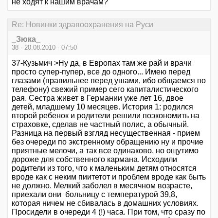
не ходят к нашим врачам?
Re: Новинки здравоохранения на Руси
_Зюка_
38 - 20.08.2010 - 07:50
37-Кузьмич >Ну да, в Европах там же рай и врачи
просто супер-пупер, все до одного... Имею перед
глазами (правильнее перед ушами, ибо общаемся по
телефону) свежий пример сего капиталистического
рая. Сестра живет в Германии уже лет 16, двое
детей, младшему 10 месяцев. История 1: родился
второй ребенок и родители решили поэкономить на
страховке, сделав не частный полис, а обычный.
Разница на первый взгляд несущественная - прием
без очереди по экстренному обращению ну и прочие
приятные мелочи, а так все одинаково, но ощутимо
дороже для собственного кармана. Исходили
родители из того, что к маленьким детям относятся
вроде как с неким пиитетот и проблем вроде как быть
не должно. Мелкий заболел в месячном возрасте,
приехали они больницу с температурой 39,8,
которая ничем не сбивалась в домашних условиях.
Просидели в очереди 4 (!) часа. При том, что сразу по