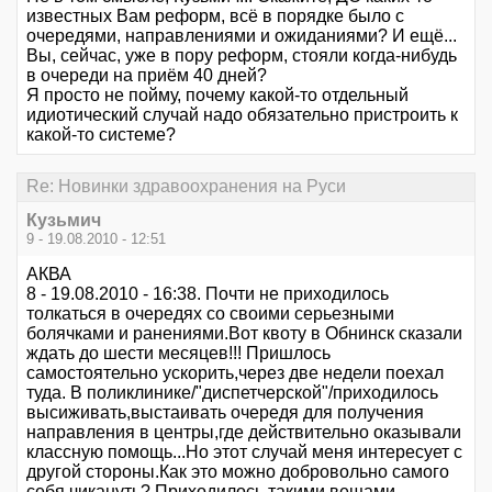
известных Вам реформ, всё в порядке было с
очередями, направлениями и ожиданиями? И ещё...
Вы, сейчас, уже в пору реформ, стояли когда-нибудь
в очереди на приём 40 дней?
Я просто не пойму, почему какой-то отдельный
идиотический случай надо обязательно пристроить к
какой-то системе?
Re: Новинки здравоохранения на Руси
Кузьмич
9 - 19.08.2010 - 12:51
АКВА
8 - 19.08.2010 - 16:38. Почти не приходилось
толкаться в очередях со своими серьезными
болячками и ранениями.Вот квоту в Обнинск сказали
ждать до шести месяцев!!! Пришлось
самостоятельно ускорить,через две недели поехал
туда. В поликлинике/"диспетчерской"/приходилось
высиживать,выстаивать очередя для получения
направления в центры,где действительно оказывали
классную помощь...Но этот случай меня интересует с
другой стороны.Как это можно добровольно самого
себя чикануть? Приходилось такими вещами