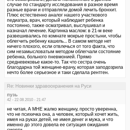
случае по стандарту исследования в разное время
разные врачи и отправляли домой лечить бронхит.
Плюс естественно аналог нашего участкового
педиатра, врач, который наблюдает ребенка
постоянно, также осматривал, выслушивал и
назначал лечение. Картинка маслом: в 21-м веке
развешивались по комнате мокрые простыни, чтобы
облегчить ребенку кашель... В самом методе нет
ничего плохого, если отвлечься от того факта, что
сим незамысловатым методом облегчали состояние
ребенка, больного пневмонией. Прямо
средневековье какое-то. Так что сестра очень
благодарна той женщине-врачу, которая заподозрила
нечто более серьезное и таки сделала рентген.
Re: Новинки здравоохранения на Руси
пузь
42 - 22.08.2010 - 21:47
не читая, А МНЕ жалко женщину, просто уверенна,
что не психичка она, а человек, который хочет жить,
имея на руках детей, не имея денег и мужа, и что
именно до этого довела ее ситуация ожидания
смерти...