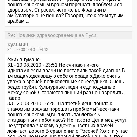
пошла к знакомым врачам порешать проблемы со
здоровьем. Спросил, чего же во Франции в
амбулаторию не пошла? Говорит, что к этим тупым
арабам ...
Re: Новинки здравоохранения на Руси
Кузьмич
34 - 20.08.2010 - 04:12
ёжик в тумане
31 - 19.08.2010 - 23:51.Не считаю никого
идиотами,если врачи не поставили такой диагноз.В
т.ч.мадам,сделавшую себе операцию.Даже очень
уважаю врачей-великолепные собеседники. Очень
редко грубят. Культурные люди и единодушные
между собой.Стараются лишний раз не навредить.
гавар
33 - 20.08.2010 - 6:28."На третий день пошла к
знакомым врачам порешать проблемы"-все-таки
пошла к знакомым,выписать таблетку? К
стандартным побоялась? Не так это.Цена мед.услуг
не устроила знакомую.Даже у цветных врачей
лечиться дорого.В сравнении с Россией.Хотя и у нас
все больше и больше врачей другой нац.Ну и что?