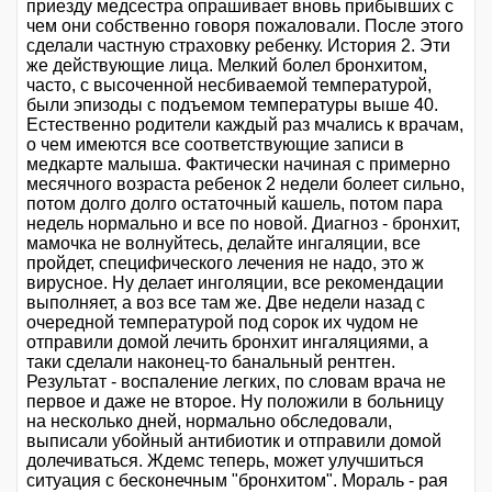
приезду медсестра опрашивает вновь прибывших с
чем они собственно говоря пожаловали. После этого
сделали частную страховку ребенку. История 2. Эти
же действующие лица. Мелкий болел бронхитом,
часто, с высоченной несбиваемой температурой,
были эпизоды с подъемом температуры выше 40.
Естественно родители каждый раз мчались к врачам,
о чем имеются все соответствующие записи в
медкарте малыша. Фактически начиная с примерно
месячного возраста ребенок 2 недели болеет сильно,
потом долго долго остаточный кашель, потом пара
недель нормально и все по новой. Диагноз - бронхит,
мамочка не волнуйтесь, делайте ингаляции, все
пройдет, специфического лечения не надо, это ж
вирусное. Ну делает инголяции, все рекомендации
выполняет, а воз все там же. Две недели назад с
очередной температурой под сорок их чудом не
отправили домой лечить бронхит ингаляциями, а
таки сделали наконец-то банальный рентген.
Результат - воспаление легких, по словам врача не
первое и даже не второе. Ну положили в больницу
на несколько дней, нормально обследовали,
выписали убойный антибиотик и отправили домой
долечиваться. Ждемс теперь, может улучшиться
ситуация с бесконечным "бронхитом". Мораль - рая