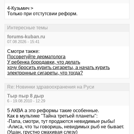
4-Кузьмич >
Только при отстутсвии реформ.
Интересные темы
forums-kuban.ru
07.08.2026 - 15:41
Смотри также:
Посоветуйте дерматолога
У ребенка бородавки, что делать
хочу бросить курить сигареты, а начать курить
электронные сигареты, что тогда?
Re: Новинки здравоохранения на Руси
Тыр пыр 8 дыр
6 - 19.08.2010 - 12:29
5 АКВА а это реформы такие особенные.
Как в мультике "Тайна третьей планеты":
-Папа, смотри, тут продаются невидимые рыбы!
-Алиса, что ты говоришь, невидимых рыб не бывает.
(Ушан, грустно смахивая слезу)