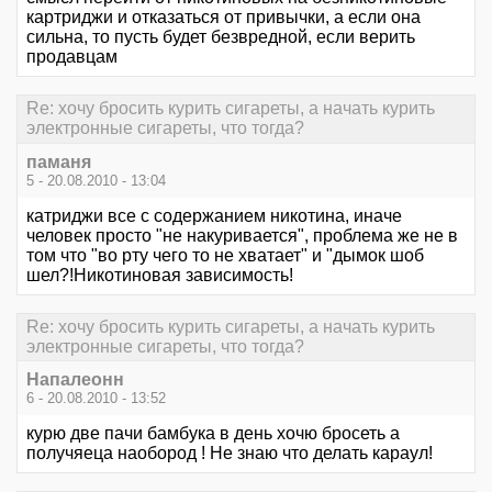
картриджи и отказаться от привычки, а если она
сильна, то пусть будет безвредной, если верить
продавцам
Re: хочу бросить курить сигареты, а начать курить
электронные сигареты, что тогда?
паманя
5 - 20.08.2010 - 13:04
катриджи все с содержанием никотина, иначе
человек просто "не накуривается", проблема же не в
том что "во рту чего то не хватает" и "дымок шоб
шел?!Никотиновая зависимость!
Re: хочу бросить курить сигареты, а начать курить
электронные сигареты, что тогда?
Напалеонн
6 - 20.08.2010 - 13:52
курю две пачи бамбука в день хочю бросеть а
получяеца наобород ! Не знаю что делать караул!