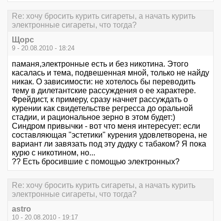
Re: хочу бросить курить сигареты, а начать курить
электронные сигареты, что тогда?
Щорс
9 - 20.08.2010 - 18:24
паманя,электронные есть и без никотина. Этого
касалась и тема, подвешенная мной, только не найду
никак. О зависимости: не хотелось бы переводить
тему в дилетантские рассуждения о ее характере.
Фрейдист, к примеру, сразу начнет рассуждать о
курении как свидетельстве регресса до оральной
стадии, и рациональное зерно в этом будет:)
Синдром привычки - вот что меня интересует: если
составляющая "эстетики" курения удовлетворена, не
вариант ли завязать под эту дудку с табаком? Я пока
курю с никотином, но...
?? Есть бросившие с помощью электронных?
Re: хочу бросить курить сигареты, а начать курить
электронные сигареты, что тогда?
astro
10 - 20.08.2010 - 19:17