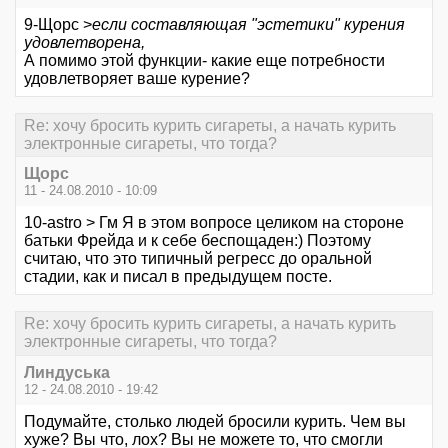
9-Щорс >
если составляющая "эстетики" курения
удовлетворена,
А помимо этой функции- какие еще потребности
удовлетворяет ваше курение?
Re: хочу бросить курить сигареты, а начать курить
электронные сигареты, что тогда?
Щорс
11 - 24.08.2010 - 10:09
10-astro > Гм Я в этом вопросе целиком на стороне
батьки Фрейда и к себе беспощаден:) Поэтому
считаю, что это типичный регресс до оральной
стадии, как и писал в предыдущем посте.
Re: хочу бросить курить сигареты, а начать курить
электронные сигареты, что тогда?
Линдуська
12 - 24.08.2010 - 19:42
Подумайте, столько людей бросили курить. Чем вы
хуже? Вы что, лох? Вы не можете то, что смогли