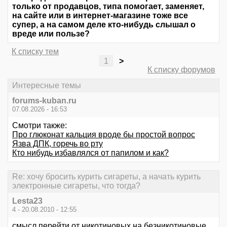
только от продавцов, типа помогает, заменяет,
на сайте или в интернет-магазине тоже все
супер, а на самом деле кто-нибудь слышал о
вреде или пользе?
К списку тем
1
>
К списку форумов
Интересные темы
forums-kuban.ru
07.08.2026 - 16:53
Смотри также:
Про глюконат кальция вроде бы простой вопрос
Язва ДПК, горечь во рту
Кто нибудь избавлялся от папилом и как?
Re: хочу бросить курить сигареты, а начать курить
электронные сигареты, что тогда?
Lesta23
4 - 20.08.2010 - 12:55
смысл перейти от никотиновых на безникотиновые