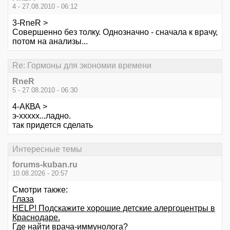
4 - 27.08.2010 - 06:12
3-RneR >
Совершенно без толку. Однозначно - сначала к врачу,
потом на анализы...
Re: Гормоны для экономии времени
RneR
5 - 27.08.2010 - 06:30
4-АКВА >
э-ххххх...ладно.
так придется сделать
Интересные темы
forums-kuban.ru
10.08.2026 - 20:57
Смотри также:
Глаза
HELP! Подскажите хорошие детские алергоцентры в
Краснодаре.
Где найти врача-иммунолога?