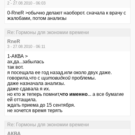
2 - 27.08.2010 - 06:03
0-RneR >обычно делают наоборот. сначала к врачу с
жалобами, потом анализы
Re: Гормоны для экономии времени
RneR
3 - 27.08.2010 - 06:11
1-АКВА >
ах,да...забылась
так вот.
я посещала ее год назад.или около двух даже.
говорила,что с
щитовидкой
проблемы.
даже назначала анализы.
даже сдавала я их.
но кто ж теперь помнит,
что именно
... а все бумагие
ей оттащила.
ждать приема до 15 сентября.
не хочется время терять
Re: Гормоны для экономии времени
АКВА