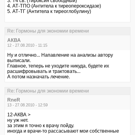
3. T4 св. (Тироксин свободный)
4. АТ-ТПО (Антитела к тиреопероксидазе)
5. АТ-ТГ (Антитела к тиреоглобулину)
Re: Гормоны для экономии времени
АКВА
12 - 27.08.2010 - 11:15
Ну и отлично... Напавление на анализы автору
выписали.
Главное, теперь не уходите никуда, будете их
расшифровывать и трактовать...
А потом назначать лечение.
Re: Гормоны для экономии времени
RneR
13 - 27.08.2010 - 12:59
12-АКВА >
ну уж нет.
за этим я точно к врачу пойду.
иногда и врачи-то рассасывают мои собственные