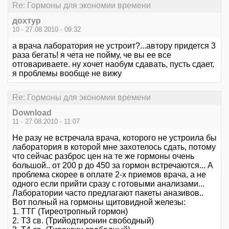
Re: Гормоны для экономии времени
дохтур
10 - 27.08.2010 - 09:32
а врача лаборатория не устроит?...автору придется 3
раза бегать! я чета не пойму, че вы ее все
отговариваете. ну хочет наобум сдавать, пусть сдает,
я проблемы вообще не вижу
Re: Гормоны для экономии времени
Download
11 - 27.08.2010 - 11:07
Не разу не встречала врача, которого не устроила бы
лаборатория в которой мне захотелось сдать, потому
что сейчас разброс цен на те же гормоны очень
большой.. от 200 р до 450 за гормон встречаются... А
проблема скорее в оплате 2-х приемов врача, а не
одного если прийти сразу с готовыми анализами...
Лаборатории часто предлагают пакеты аназивов..
Вот полный на гормоны щитовидной железы:
1. ТТГ (Тиреотропный гормон)
2. T3 cв. (Трийодтиронин свободный)