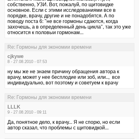
собственно, УЗИ. Вот, пожалуй, по щитовидке
основное. Если с этими исследованиями все в
порядке, врачу, другие и не понадобятся. А по
поводу поста 6: "не все гормоны сдаются, когда
захочешь, а в определенный день цикла", так это уже
относится к половыи гормонам...
Re: Гормоны для экономии времени
cjkywe
8 - 27.08.2010 - 07:53
ну мы же не знаем причину обращения автора к
врачу, может у нее бесплодие или зоб, или.., все
индивидуально, вот поэтому и советуем к врачу
Re: Гормоны для экономии времени
LLLK
9 - 27.08.2010 - 09:11
Да, понятное дело, к врачу... Я не спорю, но если
автор сказал, что проблемы с щитовидкой...