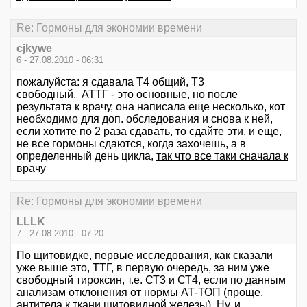
Re: Гормоны для экономии времени
cjkywe
6 - 27.08.2010 - 06:31
пожалуйста: я сдавала Т4 общий, Т3
свободный, АТТГ - это основные, но после
результата к врачу, она написала еще несколько, кот
необходимо для доп. обследования и снова к ней,
если хотите по 2 раза сдавать, то сдайте эти, и еще,
не все гормоны сдаются, когда захочешь, а в
определенный день цикла,
так что все таки сначала к
врачу
Re: Гормоны для экономии времени
LLLK
7 - 27.08.2010 - 07:20
По щитовидке, первые исследования, как сказали
уже выше это, ТТГ, в первую очередь, за ним уже
свободный тироксин, т.е. СТ3 и СТ4, если по данным
анализам отклонения от нормы АТ-ТОП (проще,
антитела к ткани щитовидной железы). Ну, и,