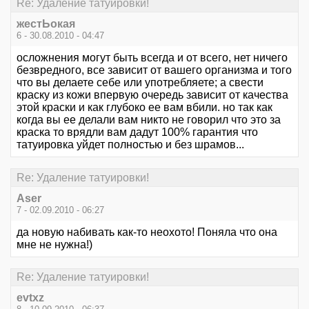
Re: Удаление татуировки!
жестЬокая
6 - 30.08.2010 - 04:47
осложнения могут быть всегда и от всего, нет ничего
безвредного, все зависит от вашего организма и того
что вы делаете себе или употребляете; а свести
краску из кожи впервую очередь зависит от качества
этой краски и как глубоко ее вам вбили. но так как
когда вы ее делали вам никто не говорил что это за
краска то врядли вам дадут 100% гарантия что
татуировка уйдет полностью и без шрамов...
Re: Удаление татуировки!
Aser
7 - 02.09.2010 - 06:27
да новую набивать как-то неохото! Поняла что она
мне не нужна!)
Re: Удаление татуировки!
evtxz