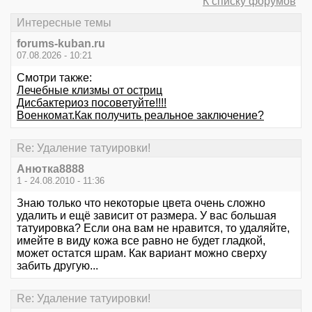
К списку форумов
Интересные темы
forums-kuban.ru
07.08.2026 - 10:21
Смотри также:
Лечебные клизмы от остриц
Дисбактериоз посоветуйте!!!!
Военкомат.Как получить реальное заключение?
Re: Удаление татуировки!
Анютка8888
1 - 24.08.2010 - 11:36
Знаю только что некоторые цвета очень сложно
удалить и ещё зависит от размера. У вас большая
татуировка? Если она вам не нравится, то удаляйте,
имейте в виду кожа все равно не будет гладкой,
может остатся шрам. Как вариант можно сверху
забить другую...
Re: Удаление татуировки!