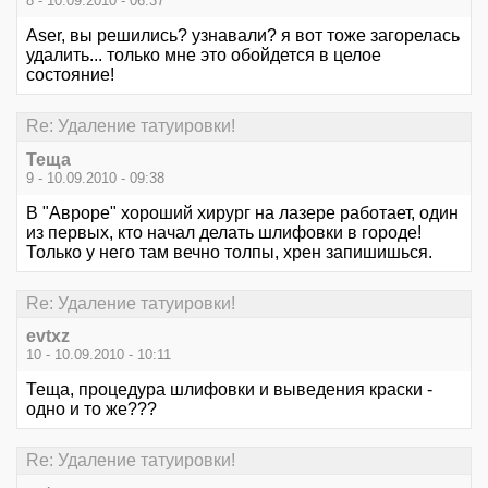
8 - 10.09.2010 - 06:37
Aser, вы решились? узнавали? я вот тоже загорелась
удалить... только мне это обойдется в целое
состояние!
Re: Удаление татуировки!
Теща
9 - 10.09.2010 - 09:38
В "Авроре" хороший хирург на лазере работает, один
из первых, кто начал делать шлифовки в городе!
Только у него там вечно толпы, хрен запишишься.
Re: Удаление татуировки!
evtxz
10 - 10.09.2010 - 10:11
Теща, процедура шлифовки и выведения краски -
одно и то же???
Re: Удаление татуировки!