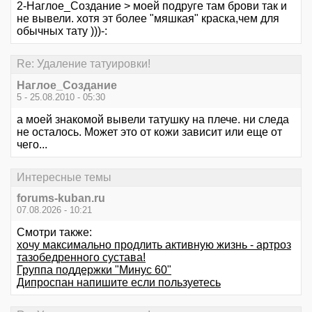
2-Наглое_Создание > моей подруге там брови так и
не вывели. хотя эт более "мяшкая" краска,чем для
обычных тату )))-:
Re: Удаление татуировки!
Наглое_Создание
5 - 25.08.2010 - 05:30
а моей знакомой вывели татушку на плече. ни следа
не осталось. Может это от кожи зависит или еще от
чего...
Интересные темы
forums-kuban.ru
07.08.2026 - 10:21
Смотри также:
хочу максимально продлить активную жизнь - артроз
тазобедренного сустава!
Группа поддержки "Минус 60"
Дипроспан напишите если пользуетесь