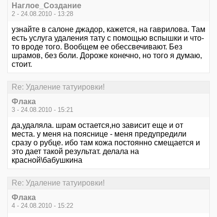
Наглое_Создание
2 - 24.08.2010 - 13:28
узнайте в салоне джадор, кажется, на гаврилова. Там
есть услуга удаления тату с помощью вспышки и что-
то вроде того. Вообщем ее обессвечивают. Без
шрамов, без боли. Дороже конечно, но того я думаю,
стоит.
Re: Удаление татуировки!
Флака
3 - 24.08.2010 - 15:21
да,удаляла. шрам остается,но зависит еще и от
места. у меня на пояснице - меня предупредили
сразу о рубце. ибо там кожа постоянно смещается и
это дает такой результат. делала на
красной\бабушкина
Re: Удаление татуировки!
Флака
4 - 24.08.2010 - 15:22