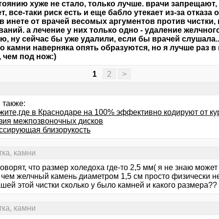
тоянию хуже не стало, только лучше. врачи запрещают, 
т, все-таки риск есть и еще бабло утекает из-за отказа 
в инете от врачей весомых аргументов против чистки,
ваний. а лечение у них только одно - удаление желчного
ю, ну сейчас бы уже удалили, если бы врачей слушала..
о камни наверняка опять образуются, но я лучше раз в
 чем под нож:)
1
2
>
 также:
жите,где в Краснодаре на 100% эффективно кодируют от к
зия межпозвоночных дисков
ссирующая близорукость
тка, камни
оворят, что размер холедоха где-то 2,5 мм( я не знаю може
 чем желчный камень диаметром 1,5 см просто физически не
шей этой чистки сколько у было камней и какого размера??
тка, камни