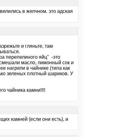
евелились в желчном. это адская
зрежьте и гляньте, там
вываться.
ра перепелиного яйц" -это
 смешали масло, лимонный сок и
ее нагрели в чайнике (типа как
ько зеленых плотный шариков. У
го чайника камни!!!!
их камней (если они есть), и