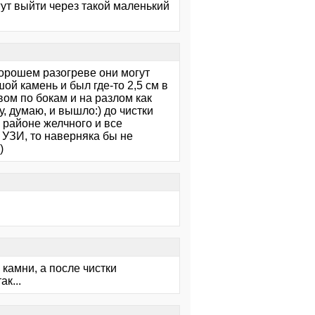
огут выйти через такой маленький
хорошем разогреве они могут
ой камень и был где-то 2,5 см в
ом по бокам и на разлом как
у, думаю, и вышло:) до чистки
 районе желчного и все
 УЗИ, то наверняка бы не
)
 камни, а после чистки
к...