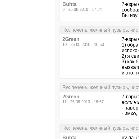
Buhta
7-взрыв
9 - 25.08.2010 - 17:34
сообра
Вы изуч
Re: печень, желчный пузырь, чис
2Green
7-взры
10 - 25.08.2010 - 18:50
1) обра
испокон
2) я св
3) как 
вызвать
и это, 
Re: печень, желчный пузырь, чис
2Green
7-взры
11 - 25.08.2010 - 18:57
если н
- навер
- имхо,
Re: печень, желчный пузырь, чис
Buhta
ну да, 