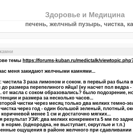
Здоровье и Медицина
печень, желчный пузырь, чистка, к
 камни
нове темы
https://forums-kuban.ru/medictalk/viewtopic.php
час меня закидают желчными камнями...
: чистила 3 раза лимоном и соком. в первый раз была 
 до размера перепелиного яйца! (ну насчет пол ведра - э
.. от масла с соком образовались? было подозрение, но
тенции и размера за несколько часов...
второй чистки через месяц только два мелких темно-зел
 чистка через год - один большой зеленый, плотный, ок
 коричневой менее 1 см и достаточно мягких...
я результат УЗИ: два мелких конкремента 5 мм по задн
 в норме. (однородна, не выступает, округлые и т.п.)
енные ощущения в районе желчного при сдавливании п