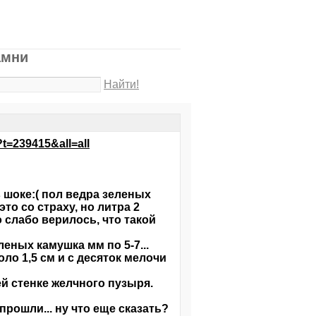
амни
Найти!
?t=239415&all=all
в шоке:( пол ведра зеленых
то со страху, но литра 2
 слабо верилось, что такой
еных камушка мм по 5-7...
оло 1,5 см и с десяток мелочи
ей стенке желчного пузыря.
рошли... ну что еще сказать?