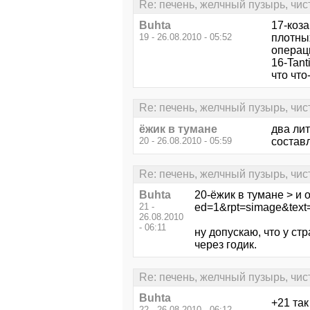
Re: печень, желчный пузырь, чис
Buhta
17-коза
19 - 26.08.2010 - 05:52
плотны
операц
16-Tant
что что
Re: печень, желчный пузырь, чис
ёжик в тумане
два лит
20 - 26.08.2010 - 05:59
составл
Re: печень, желчный пузырь, чис
Buhta
20-ёжик в тумане > и 
21 -
ed=1&rpt=simage
26.08.2010
- 06:11
ну допускаю, что у ст
через годик.
Re: печень, желчный пузырь, чис
Buhta
+21 та
22 - 26.08.2010 - 06:12