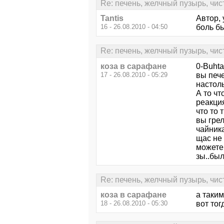
Re: печень, желчный пузырь, чис
Tantis
Автор, 
16 - 26.08.2010 - 04:50
боль б
Re: печень, желчный пузырь, чис
коза в сарафане
0-Buhta
17 - 26.08.2010 - 05:29
вы пече
настоль
А то чт
реакци
что то 
вы грел
чайник
щас не 
можете 
зы..был
Re: печень, желчный пузырь, чис
коза в сарафане
а таки
18 - 26.08.2010 - 05:30
вот тогд