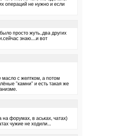
ких операций не нужно и если
з было просто жуть..два других
.сейчас знаю....и вот
е масло с желтком, а потом
лёные "камни" и есть такая же
ганизме.
 на форумах, в аськах, чатах)
ах чужие не ходили...