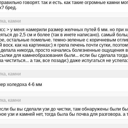
 правильно говорят. так и есть. как такие огромные камни м
х? бред.
тка, камни
исс > у меня намерили размер желчных путей 6 мм. но при 
ться до 2,5 см и более (так в инете написано). самый больш
ре, остальные помельче. темно-зеленые с коричневым отлив
 воск. как на картинках:) я грела печень почти сутки, поэтом
 делала никогда, просто начались болезненные ощущения в
сылки для камнеобразования были... если бы сделала тогда
а чиститься... а так, все позади:) даже испугаться не успела:
тка, камни
мер холедоха 4-6 мм
тка, камни
 если бы вы сделали узи до чистки, там обнаружены были бы
ое узи и камней нет, тогда была бы почва для разговора. а та