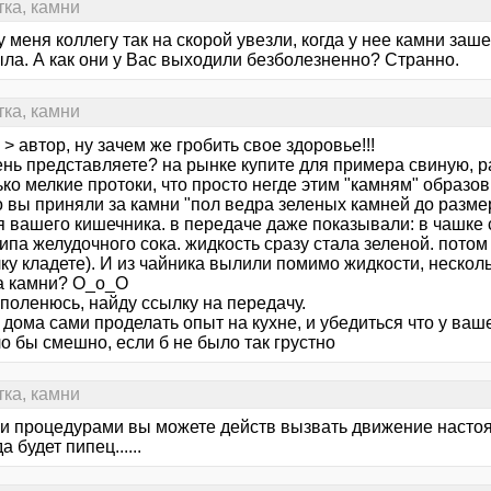
тка, камни
у меня коллегу так на скорой увезли, когда у нее камни заш
ыла. А как они у Вас выходили безболезненно? Странно.
тка, камни
 > автор, ну зачем же гробить свое здоровье!!!
нь представляете? на рынке купите для примера свиную, ра
ко мелкие протоки, что просто негде этим "камням" образо
о вы приняли за камни "пол ведра зеленых камней до разме
я вашего кишечника. в передаче даже показывали: в чашке
типа желудочного сока. жидкость сразу стала зеленой. потом 
ку кладете). И из чайника вылили помимо жидкости, нескол
а камни? О_о_О
поленюсь, найду ссылку на передачу.
дома сами проделать опыт на кухне, и убедиться что у ваше
о бы смешно, если б не было так грустно
тка, камни
ми процедурами вы можете действ вызвать движение настоящ
а будет пипец......