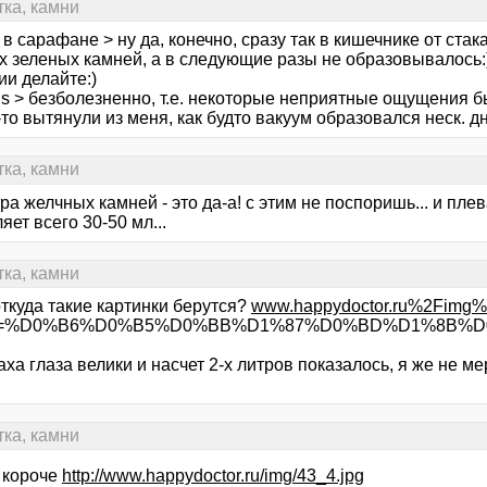
тка, камни
 в сарафане > ну да, конечно, сразу так в кишечнике от ста
х зеленых камней, а в следующие разы не образовывалось:
ии делайте:)
is > безболезненно, т.е. некоторые неприятные ощущения бы
-то вытянули из меня, как будто вакуум образовался неск. 
тка, камни
ра желчных камней - это да-а! с этим не поспоришь... и пле
яет всего 30-50 мл...
тка, камни
откуда такие картинки берутся?
www.happydoctor.ru%2Fimg%2
&text=%D0%B6%D0%B5%D0%BB%D1%87%D0%BD%D1%8
раха глаза велики и насчет 2-х литров показалось, я же не м
тка, камни
к короче
http://www.happydoctor.ru/img/43_4.jpg