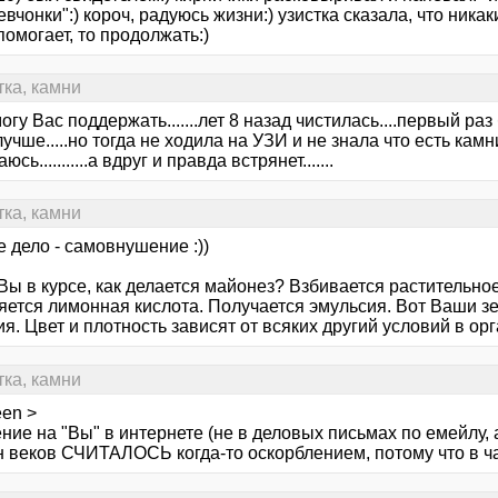
вчонки":) короч, радуюсь жизни:) узистка сказала, что ника
омогает, то продолжать:)
тка, камни
огу Вас поддержать.......лет 8 назад чистилась....первый ра
учше.....но тогда не ходила на УЗИ и не знала что есть камни
сь...........а вдруг и правда встрянет.......
тка, камни
 дело - самовнушение :))
Вы в курсе, как делается майонез? Взбивается растительно
яется лимонная кислота. Получается эмульсия. Вот Ваши зе
я. Цвет и плотность зависят от всяких другий условий в ор
тка, камни
een >
ие на "Вы" в интернете (не в деловых письмах по емейлу, а
 веков СЧИТАЛОСЬ когда-то оскорблением, потому что в чат