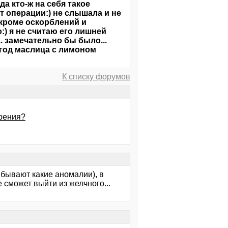
да кто-ж на себя такое
от операции:) не слышала и не
 кроме оскорблений и
:) я не считаю его лишней
. замечательно бы было...
 год маслица с лимоном
К списку форумов
урения?
т бывают какие аномалии), в
 сможет выйти из желчного...