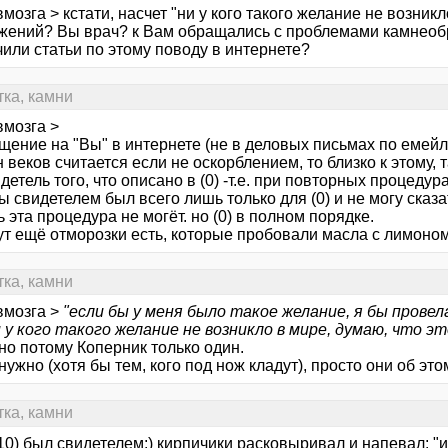
мозга > кстати, насчет "ни у кого такого желание не возникл
жений? Вы врач? к Вам обращались с проблемами камнеоб
или статьи по этому поводу в интернете?
тка, камни
вмозга >
щение на "Вы" в интернете (не в деловых письмах по емейлу,
 веков считается если не оскорблением, то близко к этому, т
идетель того, что описано в (0) -т.е. при повторных процеду
бы свидетелем был всего лишь только для (0) и не могу сказа
 эта процедура не могёт. но (0) в полном порядке.
тут ещё отморозки есть, которые пробовали масла с лимоно
тка, камни
вмозга >
"если бы у меня было такое желание, я бы провел
и у кого такого желание не возникло в мире, думаю, что э
но потому Коперник только один.
 нужно (хотя бы тем, кого под нож кладут), просто они об это
тка, камни
(10) был свидетелем:) кирпичики расковыривал и напевал: "и