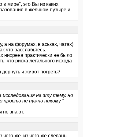
о в мире", это Вы из каких
разования в желчном пузыре и
 а на форумах, в аськах, чатах)
ак что расслабьтесь.
рах нихрена практически не было
ть, что риска летального исхода
м дёрнуть и живот погреть?
а исследования на эту тему. но
то просто не нужно никому "
м не знают.
з чего-же, из чего-же сделаны