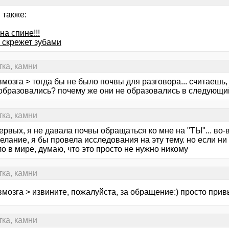
 также:
на спине!!!
 скрежет зубами
тка, камни
мозга > тогда бы не было почвы для разговора... считаешь,
 образовались? почему же они не образовались в следующи
тка, камни
первых, я не давала почвы обращаться ко мне на "ТЫ"... во
елание, я бы провела исследования на эту тему. но если ни 
о в мире, думаю, что это просто не нужно никому
тка, камни
мозга > извините, пожалуйста, за обращение:) просто прив
тка, камни