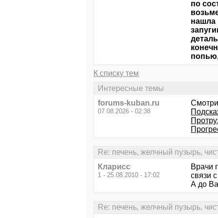
по сос
возьме
нашла 
запуги
деталь
конечн
попью,
К списку тем
Интересные темы
forums-kuban.ru
Смотри
07.08.2026 - 02:38
Подска
Протру
Прогре
Re: печень, желчный пузырь, чис
Кларисс
Врачи г
1 - 25.08.2010 - 17:02
связи с
А до Ва
Re: печень, желчный пузырь, чис