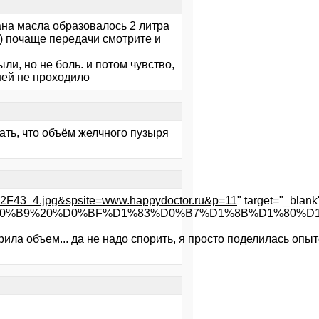
кана масла образовалось 2 литра
) почаще передачи смотрите и
ли, но не боль. и потом чувство,
дней не проходило
вать, что объём желчного пузыря
F43_4.jpg&spsite=www.happydoctor.ru&p=11
" target="_blan
B%D0%B9%20%D0%BF%D1%83%D0%B7%D1%8B%D1%80%D
ерила объем... да не надо спорить, я просто поделилась опыт