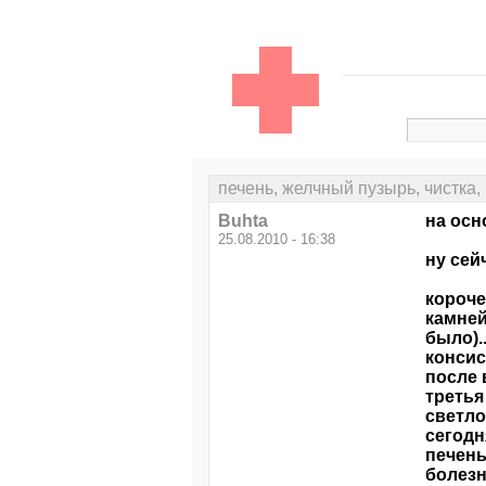
печень, желчный пузырь, чистка,
Buhta
на ос
25.08.2010 - 16:38
ну сей
короче
камней
было).
консис
после 
третья
светло
сегодн
печень
болезн