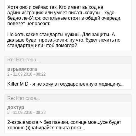
Хотя оно и сейчас так. Кто имеет выход на
администрацию или умеет писать кляузы - худо-
бедно лечУтся, остальные стоят в общей очереди,
повезет-неповезет.
Но хоть какие стандарты нужны. Для защиты. А
дальше будет проза жизни: ну что, будет лечить по
стандартам или чтоб помогло?
Re: Нет слов...
взрывмозга
2 - 11.09.2010 - 08:22
Killer M D - я не хочу в государственную медицину...
Re: Нет слов...
дохтур
3 - 11.09.2010 - 08:28
2-взрывмозга > без паники, солнце мое...усе будет
хорошо )))набирайся опыта пока...