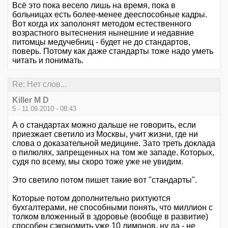
Всё это пока весело лишь на время, пока в
больницах есть более-менее дееспособные кадры.
Вот когда их заполонят методом естественного
возрастного вытеснения нынешние и недавние
питомцы медучебниц - будет не до стандартов,
поверь. Потому как даже стандарты тоже надо уметь
читать и понимать.
Re: Нет слов...
Killer M D
5 - 11.09.2010 - 08:43
А о стандартах можно дальше не говорить, если
приезжает светило из Москвы, учит жизни, где ни
слова о доказательной медицине. Зато треть доклада
о пилюлях, запрещенных на том же западе. Которых,
судя по всему, мы скоро тоже уже не увидим.
Это светило потом пишет такие вот "стандарты".
Которые потом дополнительно рихтуются
бухгалтерами, не способными понять, что миллион с
толком вложенный в здоровье (вообще в развитие)
способен сэкономить уже 10 лимонов, ну да - не