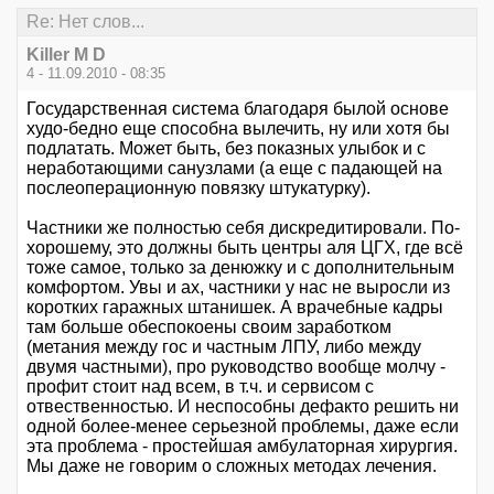
Re: Нет слов...
Killer M D
4 - 11.09.2010 - 08:35
Государственная система благодаря былой основе
худо-бедно еще способна вылечить, ну или хотя бы
подлатать. Может быть, без показных улыбок и с
неработающими санузлами (а еще с падающей на
послеоперационную повязку штукатурку).
Частники же полностью себя дискредитировали. По-
хорошему, это должны быть центры аля ЦГХ, где всё
тоже самое, только за денюжку и с дополнительным
комфортом. Увы и ах, частники у нас не выросли из
коротких гаражных штанишек. А врачебные кадры
там больше обеспокоены своим заработком
(метания между гос и частным ЛПУ, либо между
двумя частными), про руководство вообще молчу -
профит стоит над всем, в т.ч. и сервисом с
отвественностью. И неспособны дефакто решить ни
одной более-менее серьезной проблемы, даже если
эта проблема - простейшая амбулаторная хирургия.
Мы даже не говорим о сложных методах лечения.