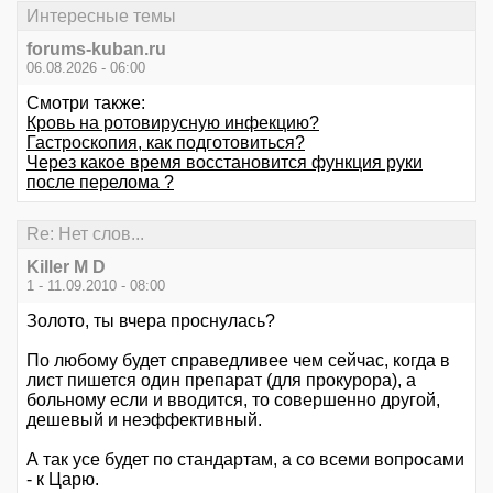
Интересные темы
forums-kuban.ru
06.08.2026 - 06:00
Смотри также:
Кровь на ротовирусную инфекцию?
Гастроскопия, как подготовиться?
Через какое время восстановится функция руки
после перелома ?
Re: Нет слов...
Killer M D
1 - 11.09.2010 - 08:00
Золото, ты вчера проснулась?
По любому будет справедливее чем сейчас, когда в
лист пишется один препарат (для прокурора), а
больному если и вводится, то совершенно другой,
дешевый и неэффективный.
А так усе будет по стандартам, а со всеми вопросами
- к Царю.