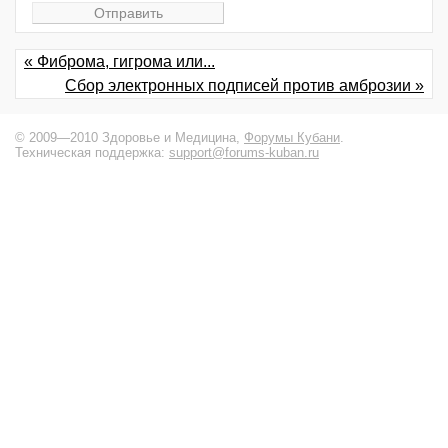
« Фиброма, гигрома или...
Сбор электронных подписей против амброзии »
© 2009—2010 Здоровье и Медицина,
Форумы Кубани
.
Техническая поддержка:
support@forums-kuban.ru