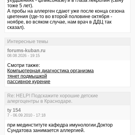
ухудшениях - фликсоназе) и в глаза лекролин (сыну
тоже 5 лет).
А пробы на аллерген сдают уже после конца сезона
цветения (где-то во второй половине октября -
ноябре, во всяком случае, нам врач в ДДЦ так
сказал).
Интересные темы
forums-kuban.ru
08.08.2026 - 19:15
Смотри также:
Компьютерная диагностика организма
тянет подмышкой
пассивное курение
Re: HELP! Подскажите хорошие детские
алергоцентры в Краснодаре.
ty 154
7 - 06.09.2010 - 17:18
при мединституте кафедра имунологии.Доктор
Сундатова занимается аллергией.