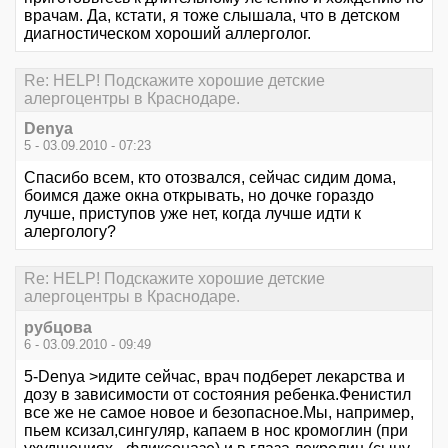
врачам. Да, кстати, я тоже слышала, что в детском
диагностическом хороший аллерголог.
Re: HELP! Подскажите хорошие детские
алергоцентры в Краснодаре.
Denya
5 - 03.09.2010 - 07:23
Спасибо всем, кто отозвался, сейчас сидим дома,
боимся даже окна открывать, но дочке гораздо
лучше, приступов уже нет, когда лучше идти к
алергологу?
Re: HELP! Подскажите хорошие детские
алергоцентры в Краснодаре.
рубцова
6 - 03.09.2010 - 09:49
5-Denya >идите сейчас, врач подберет лекарства и
дозу в зависимости от состояния ребенка.Фенистил
все же не самое новое и безопасное.Мы, например,
пьем ксизал,сингуляр, капаем в нос кромоглин (при