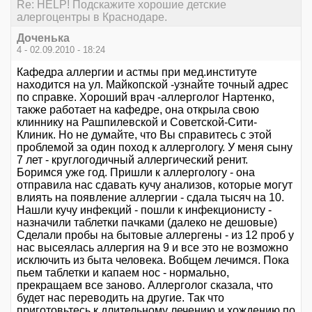
Re: HELP! Подскажите хорошие детские
алергоцентры в Краснодаре.
Доченька
4 - 02.09.2010 - 18:24
Кафедра аллергии и астмы при мед.институте
находится на ул. Майкопской -узнайте точный адрес
по справке. Хороший врач -аллерголог Нартенко,
также работает на кафедре, она открыла свою
клиннику на Рашпилевской и Советской-Сити-
Клиник. Но не думайте, что Вы справитесь с этой
проблемой за один поход к аллергологу. У меня сыну
7 лет - круглогодичный аллергический ренит.
Боримся уже год. Пришли к аллергологу - она
отправила нас сдавать кучу анализов, которые могут
влиять на появление аллергии - сдала тысяч на 10.
Нашли кучу инфекций - пошли к инфекционисту -
назначили таблетки пачками (далеко не дешовые)
Сделали пробы на бытовые аллергены - из 12 проб у
нас высеялась аллергия на 9 и все это не возможно
исключить из быта человека. Вобщем лечимся. Пока
пьем таблетки и капаем нос - нормально,
прекращаем все заново. Аллерголог сказала, что
будет нас переводить на другие. Так что
приготовьтесь к длительному лечению и хождению по