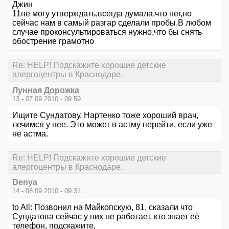
Джин
11не могу утверждать,всегда думала,что нет,но
сейчас нам в самый разгар сделали пробы.В любом
случае проконсультироваться нужно,что бы снять
обострение грамотно
Re: HELP! Подскажите хорошие детские
алергоцентры в Краснодаре.
Лунная Дорожка
13 - 07.09.2010 - 09:59
Ищите Сундатову. Нартенко тоже хороший врач,
лечимся у нее. Это может в астму перейти, если уже
не астма.
Re: HELP! Подскажите хорошие детские
алергоцентры в Краснодаре.
Denya
14 - 08.09.2010 - 09:31
to All: Позвонил на Майкопскую, 81, сказали что
Сундатова сейчас у них не работает, кто знает её
телефон, подскажите.