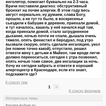
инголятор, помогает буквально на 2-3 часа.
Врачи поставили диагноз: обструктивный
бронхит на почве алергии. В этом году весь
август нормально, ну думаем, слава Богу,
прошло, а не тут то было, в воскресенье
сьездили к бабушке в деревню, приехали домой,
и тут началось, кашель у неё начался ещё там,
когда приехали домой, стало затрудненное
дыхание, ночью почти не спали, дышала очень
тяжело, опять фенистил и беродуал, под утро
вызвали скорую, опять сделали ингаляцию, укол
(не помню точно какой), отпустило, решил
отвезти жену с детьми в Майкоп, там вроде легче
должно переноситься, сегодня с утра позвонил,
опять ночью тоже самое, две ингалации за ночь.
Хочу их сегодня забрать и отвезти в хороший
алергоцентр в Краснодаре, если кто знает,
подскажите где?
К списку тем
1
>
К списку форумов
Интересные темы
forums-kuban.ru