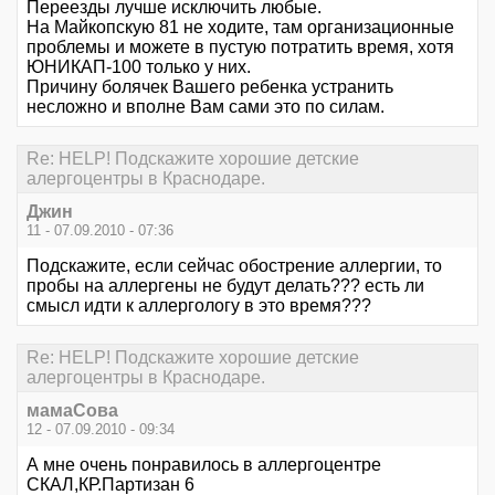
Переезды лучше исключить любые.
На Майкопскую 81 не ходите, там организационные
проблемы и можете в пустую потратить время, хотя
ЮНИКАП-100 только у них.
Причину болячек Вашего ребенка устранить
несложно и вполне Вам сами это по силам.
Re: HELP! Подскажите хорошие детские
алергоцентры в Краснодаре.
Джин
11 - 07.09.2010 - 07:36
Подскажите, если сейчас обострение аллергии, то
пробы на аллергены не будут делать??? есть ли
смысл идти к аллергологу в это время???
Re: HELP! Подскажите хорошие детские
алергоцентры в Краснодаре.
мамаСова
12 - 07.09.2010 - 09:34
А мне очень понравилось в аллергоцентре
СКАЛ,КР.Партизан 6