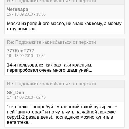
Re: Подскажите как избавться от перхоти
Чегевара
15 - 13.09.2010 - 15:36
Маски из репейного масло, ни знаю как кому, а моему
отцу помогло!
Re: Подскажите как избавться от перхоти
777KenT777
16 - 13.09.2010 - 17:52
14-я пользовался как раз таки красным.
перепробовал очень много шампуней...
Re: Подскажите как избавться от перхоти
Sk_Den
17 - 14.09.2010 - 02:49
"кето плюс" попробуй...маленький такой пузырек...+
пей "цинкотерал" и по чуть чуть на чайной ложечке
серу(1-2 раза в день), последнюю можно купить в
ветаптеке...