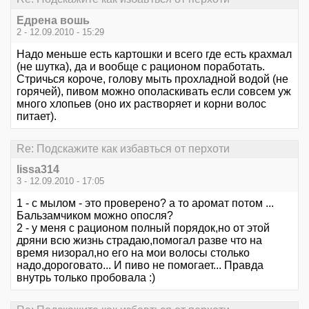
Едрена вошь
2 - 12.09.2010 - 15:29
Надо меньше есть картошки и всего где есть крахмал
(не шутка), да и вообще с рационом поработать.
Стричься короче, голову мыть прохладной водой (не
горячей), пивом можно ополаскивать если совсем уж
много хлопьев (оно их растворяет и корни волос
питает).
Re: Подскажите как избавться от перхоти
lissa314
3 - 12.09.2010 - 17:05
1 - с мылом - это проверено? а то аромат потом ...
Бальзамчиком можно опосля?
2 - у меня с рационом полный порядок,но от этой
дряни всю жизнь страдаю,помогал разве что на
время низорал,но его на мои волосы столько
надо,дороговато... И пиво не помогает... Правда
внутрь только пробовала :)