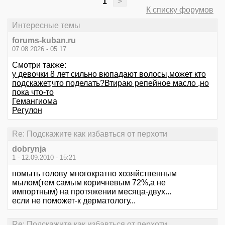
1
>
К списку форумов
Интересные темы
forums-kuban.ru
07.08.2026 - 05:17
Смотри также:
у девочки 8 лет сильно вюпадают волосы,может кто
подскажет,что поделать?Втираю репейное масло ,но
пока что-то
Гемангиома
Регулон
Re: Подскажите как избавться от перхоти
dobrynja
1 - 12.09.2010 - 15:21
помыть голову многократно хозяйственным
мылом(тем самым коричневым 72%,а не
импортным) на протяжении месяца-двух...
если не поможет-к дерматологу...
Re: Подскажите как избавться от перхоти