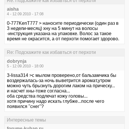
Re: Подскажите как избавться от перхоти
aisha
4 - 12.09.2010 - 17:08
0-777KenT777 > наносите периодически (один раз в
3 недели-месяц) хну на 5 минут на волосы
-инструкция указана на упаковке. Волос за такое
время не окрасится, а от перхоти помогает здорово.
Re: Подскажите как избавться от перхоти
dobrynja
5 - 12.09.2010 - 18:00
3-lissa314 >с мылом проверено,от бальзамчика бы
воздержалась-за ночь выветрится аромат,утром
можно чуть брызнуть дорогим лаком на прическу...
и насчет хны-тоже согласна...
оба средства подлечат кожу головы...
хотя причину надо искать глубже...после чего
появился "снег"?
Интересные темы
forums-kuban.ru