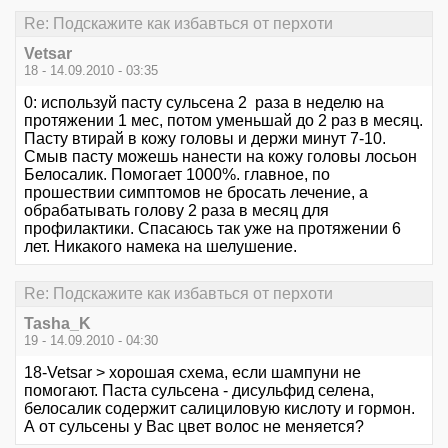
Re: Подскажите как избавться от перхоти
Vetsar
18 - 14.09.2010 - 03:35
0: используй пасту сульсена 2 раза в неделю на
протяжении 1 мес, потом уменьшай до 2 раз в месяц.
Пасту втирай в кожу головы и держи минут 7-10.
Смыв пасту можешь нанести на кожу головы лосьон
Белосалик. Помогает 1000%. главное, по
прошествии симптомов не бросать лечение, а
обрабатывать голову 2 раза в месяц для
профилактики. Спасаюсь так уже на протяжении 6
лет. Никакого намека на шелушение.
Re: Подскажите как избавться от перхоти
Tasha_K
19 - 14.09.2010 - 04:30
18-Vetsar > хорошая схема, если шампуни не
помогают. Паста сульсена - дисульфид селена,
белосалик содержит салициловую кислоту и гормон.
А от сульсены у Вас цвет волос не меняется?