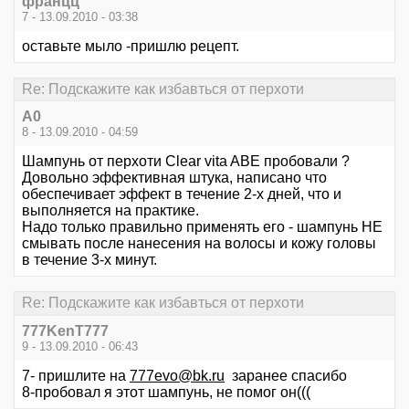
францц
7 - 13.09.2010 - 03:38
оставьте мыло -пришлю рецепт.
Re: Подскажите как избавться от перхоти
А0
8 - 13.09.2010 - 04:59
Шампунь от перхоти Clear vita ABE пробовали ?
Довольно эффективная штука, написано что
обеспечивает эффект в течение 2-х дней, что и
выполняется на практике.
Надо только правильно применять его - шампунь НЕ
смывать после нанесения на волосы и кожу головы
в течение 3-х минут.
Re: Подскажите как избавться от перхоти
777KenT777
9 - 13.09.2010 - 06:43
7- пришлите на
777evo@bk.ru
заранее спасибо
8-пробовал я этот шампунь, не помог он(((