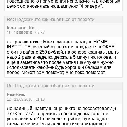
повседневного применения использую. А в лечебных
целях остановилась на шампунях "Фридерм".
Re: Подскажите как избавться от перхоти
lena_and_ko
11 - 13.09.2010 - 07:57
я страдаю тоже.. Мне помогает шампунь HOME
INSTITUTE зеленый от перхоти, продается в ОКЕЕ,
стоит в районе 250 рублей, на основе крапивы, мыть
надо 2 раза в неделю, держать 5 минут на голове, и
еще я заметила что после мытья шампунем нужно
использовать какой-нибудь хороший бальзам для
волос. Может вам поможет, мне пока помогает..
Re: Подскажите как избавться от перхоти
ЁжеВика
12 - 13.09.2010 - 11:13
Лошадиный шампунь еще никто не посоветовал? ))
777KenT777 , а причину себореи дерматолог не
устанавливал? Если дело в грибке, нужна одна
схема лечения, если аллергия или авитаминоз -