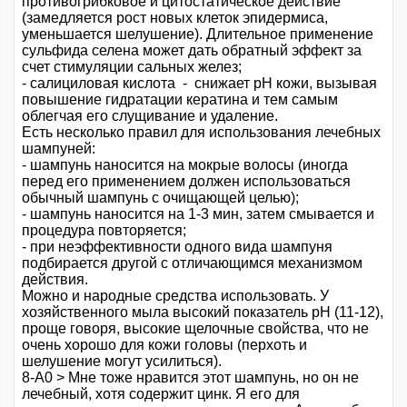
противогрибковое и цитостатическое действие
(замедляется рост новых клеток эпидермиса,
уменьшается шелушение). Длительное применение
сульфида селена может дать обратный эффект за
счет стимуляции сальных желез;
- салициловая кислота - снижает рН кожи, вызывая
повышение гидратации кератина и тем самым
облегчая его слущивание и удаление.
Есть несколько правил для использования лечебных
шампуней:
- шампунь наносится на мокрые волосы (иногда
перед его применением должен использоваться
обычный шампунь с очищающей целью);
- шампунь наносится на 1-3 мин, затем смывается и
процедура повторяется;
- при неэффективности одного вида шампуня
подбирается другой с отличающимся механизмом
действия.
Можно и народные средства использовать. У
хозяйственного мыла высокий показатель рН (11-12),
проще говоря, высокие щелочные свойства, что не
очень хорошо для кожи головы (перхоть и
шелушение могут усилиться).
8-А0 > Мне тоже нравится этот шампунь, но он не
лечебный, хотя содержит цинк. Я его для