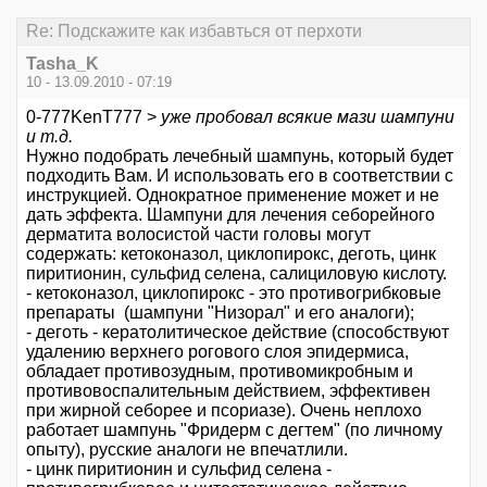
Re: Подскажите как избавться от перхоти
Tasha_K
10 - 13.09.2010 - 07:19
0-777KenT777 >
уже пробовал всякие мази шампуни
и т.д.
Нужно подобрать лечебный шампунь, который будет
подходить Вам. И использовать его в соответствии с
инструкцией. Однократное применение может и не
дать эффекта. Шампуни для лечения себорейного
дерматита волосистой части головы могут
содержать: кетоконазол, циклопирокс, деготь, цинк
пиритионин, сульфид селена, салициловую кислоту.
- кетоконазол, циклопирокс - это противогрибковые
препараты (шампуни "Низорал" и его аналоги);
- деготь - кератолитическое действие (способствуют
удалению верхнего рогового слоя эпидермиса,
обладает противозудным, противомикробным и
противовоспалительным действием, эффективен
при жирной себорее и псориазе). Очень неплохо
работает шампунь "Фридерм с дегтем" (по личному
опыту), русские аналоги не впечатлили.
- цинк пиритионин и сульфид селена -