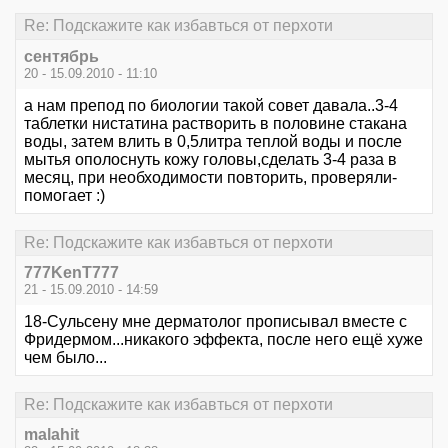
Re: Подскажите как избавться от перхоти
сентябрь
20 - 15.09.2010 - 11:10
а нам препод по биологии такой совет давала..3-4
таблетки нистатина растворить в половине стакана
воды, затем влить в 0,5литра теплой воды и после
мытья ополоснуть кожу головы,сделать 3-4 раза в
месяц, при необходимости повторить, проверяли-
помогает :)
Re: Подскажите как избавться от перхоти
777KenT777
21 - 15.09.2010 - 14:59
18-Сульсену мне дерматолог прописывал вместе с
Фридермом...никакого эффекта, после него ещё хуже
чем было...
Re: Подскажите как избавться от перхоти
malahit