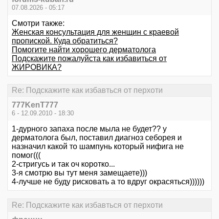
07.08.2026 - 05:17
Смотри также:
Женская консультация для женщин с краевой
пропиской. Куда обратиться?
Помогите найти хорошего дерматолога
Подскажите пожалуйста как избавиться от
ЖИРОВИКА?
Re: Подскажите как избавться от перхоти
777KenT777
6 - 12.09.2010 - 18:30
1-дурного запаха после мыла не будет?? у
дерматолога был, поставил диагноз себорея и
назначил какой то шампунь который нифига не
помог(((
2-стригусь и так оч коротко...
3-я смотрю вы тут меня замещаете)))
4-лучше не буду рисковать а то вдруг окрасяться))))))
Re: Подскажите как избавться от перхоти