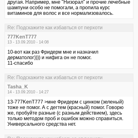
другая. Например, мне "Низорал" и прочие лечебные
шампуни особо не помогали, а пропила курс
витаминов для волос и все нормализовалось.
Re: Подскажите как избавться от перхоти
777KenT777
13 - 13.09.2010 - 14:08
10-вот как раз Фридерм мне и назначил
дерматолог)))) и нифига он не помог.
11-спасибо
Re: Подскажите как избавться от перхоти
Tasha_K
14 - 13.09.2010 - 14:27
13-777KenT777 >мне Фридерм с цинком (зеленый)
тоже не помог. А с дегтем (красный) помог. Говорю
же, пробуйте разные (с разным действием), здесь
только методом проб и ошибок можно справиться.
Универсального средства нет.