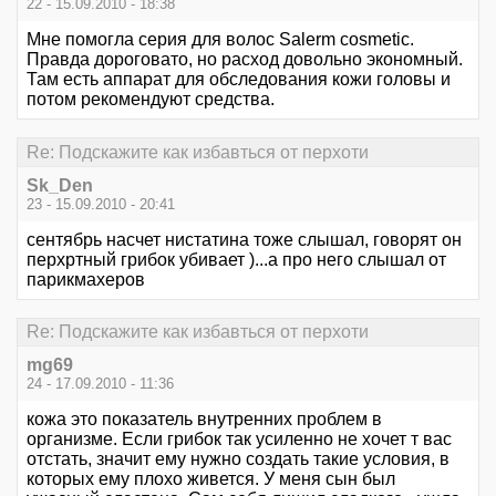
22 - 15.09.2010 - 18:38
Мне помогла серия для волос Salerm cosmetic.
Правда дороговато, но расход довольно экономный.
Там есть аппарат для обследования кожи головы и
потом рекомендуют средства.
Re: Подскажите как избавться от перхоти
Sk_Den
23 - 15.09.2010 - 20:41
сентябрь насчет нистатина тоже слышал, говорят он
перхртный грибок убивает )...а про него слышал от
парикмахеров
Re: Подскажите как избавться от перхоти
mg69
24 - 17.09.2010 - 11:36
кожа это показатель внутренних проблем в
организме. Если грибок так усиленно не хочет т вас
отстать, значит ему нужно создать такие условия, в
которых ему плохо живется. У меня сын был