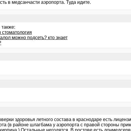
ть в медсанчасти аэропорта. Туда идите.
 также:
я стоматология
алол можно подсеть? кто знает
?
верки здоровья летного состава в краснодаре есть лицензи
рта (в районе шлагбама у аэропорта с правой стороны прим
кирпича.) Остальные негодятся. В ростове есть донмедсерви