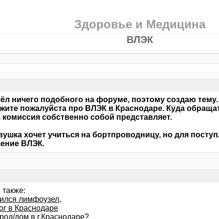
Здоровье и Медицина
ВЛЭК
ёл ничего подобного на форуме, поэтому создаю тему.
жите пожалуйста про ВЛЭК в Краснодаре. Куда обращат
а комиссия собственно собой представляет.
евушка хочет учиться на бортпроводницу, но для пост
ение ВЛЭК.
 также:
ился лимфоузел,
ог в Краснодаре
род/дом в г.Краснодаре?