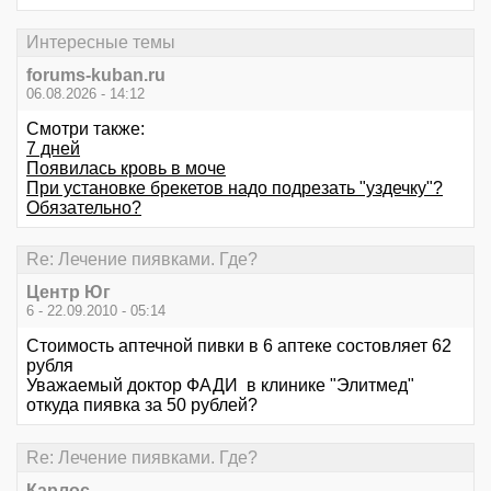
Интересные темы
forums-kuban.ru
06.08.2026 - 14:12
Смотри также:
7 дней
Появилась кровь в моче
При установке брекетов надо подрезать "уздечку"?
Обязательно?
Re: Лечение пиявками. Где?
Центр Юг
6 - 22.09.2010 - 05:14
Стоимость аптечной пивки в 6 аптеке состовляет 62
рубля
Уважаемый доктор ФАДИ в клинике "Элитмед"
откуда пиявка за 50 рублей?
Re: Лечение пиявками. Где?
Карлос