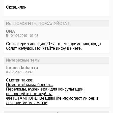
Оксацилин
Re: ПОМОГИТЕ, ПОЖАЛУЙСТА !
UNA
5 - 04.04.2010 - 01:08
Солкосерил инекции. Я часто его применяю, когда
болит желудок. Почитайте инфу в инете.
Интересные темы
forums-kuban.ru
06.08.2026 - 23:42
Смотри также:
Помогите! мама болеет...
Переломы, нужен врач для консультации
посоветуйте пожалуйста
ФИТОТАМПОНЫ Beautiful life -помогают ли они в
лечении миомы матки