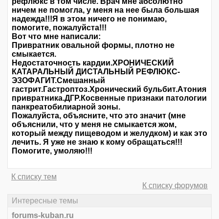
рефлюкс в том числе. Врач мне абсолютно
ничем не помогла, у меня на нее была большая
надежда!!!Я в этом ничего не понимаю,
помогите, пожалуйста!!!
Вот что мне написали:
Привратник овальной формы, плотно не
смыкается.
Недостаточность кардии.ХРОНИЧЕСКИЙ
КАТАРАЛЬНЫЙ ДИСТАЛЬНЫЙ РЕФЛЮКС-
ЭЗОФАГИТ.Смешанный
гастрит.Гастроптоз.Хронический бульбит.Атония
привратника.ДГР.Косвенные признаки патологии
панкреатобилиарной зоны.
Пожалуйста, объясните, что это значит (мне
объяснили, что у меня не смыкается жом,
который между пищеводом и желудком) и как это
лечить. Я уже не знаю к кому обращаться!!!
Помогите, умоляю!!!
К списку тем
К списку форумов
Интересные темы
forums-kuban.ru