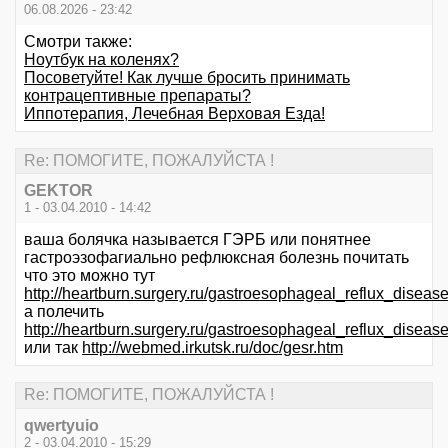
06.08.2026 - 23:42
Смотри также:
Ноутбук на коленях?
Посоветуйте! Как лучше бросить принимать
контрацептивные препараты?
Иппотерапия, Лечебная Верховая Езда!
Re: ПОМОГИТЕ, ПОЖАЛУЙСТА !
GEKTOR
1 - 03.04.2010 - 14:42
ваша болячка называется ГЭРБ или понятнее
гастроэзофагиально рефлюксная болезнь почитать
что это можно тут
http://heartburn.surgery.ru/gastroesophageal_reflux_diseas
а полечить
http://heartburn.surgery.ru/gastroesophageal_reflux_diseas
или так
http://webmed.irkutsk.ru/doc/gesr.htm
Re: ПОМОГИТЕ, ПОЖАЛУЙСТА !
qwertyuio
2 - 03.04.2010 - 15:29