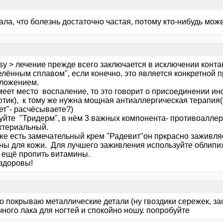
ала, что болезнь достаточно частая, потому кто-нибудь може
sy > лечение прежде всего заключается в исключении конта
елённым сплавом", если конечно, это является конкретной 
ложением.
меет место воспаление, то это говорит о присоединении ин
тик), к тому же нужна мощная антиаллергическая терапия(т
ет"- расчёсываете?)
уйте "Тридерм", в нём 3 важных компонента- противоаллер
ктериальный.
 же есть замечательный крем "Радевит"он пркрасно заживля
ны для кожи. Для лучшего заживления используйте облипих
ещё пропить витамины.
 здоровы!
о покрываю металлические детали (ну гвоздики сережек, зас
ного лака для ногтей и спокойно ношу. попробуйте