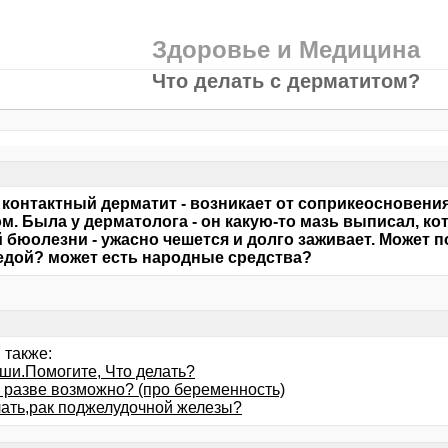
Здоровье и Медицина
Что делать с дерматитом?
 контактный дерматит - возникает от соприкеосновен
м. Была у дерматолога - он какую-то мазь выписал, кот
й бюолезни - ужасно чешется и долго заживает. Может 
едой? может есть народные средства?
 также:
уши.Помогите, Что делать?
е разве возможно? (про беременность)
лать,рак поджелудочной железы?