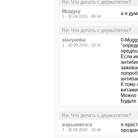
Re: Что делать с дерматитом?
Muggsy
а я дум
1 - 30.09.2010 - 09:44
Re: Что делать с дерматитом?
slavyanka
0-Mugg
2 - 30.09.2010 - 18:41
"опред
предпо
Если и
антибио
зажива
попроб
антиба
К тому
витами
Можно 
Будьте
Re: Что делать с дерматитом?
взрывмозга
я прост
3 - 30.09.2010 - 20:46
прозрач