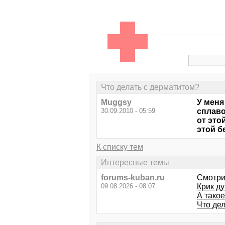
Что делать с дерматитом?
Muggsy
У меня
30.09.2010 - 05:59
сплаво
от это
этой б
К списку тем
Интересные темы
forums-kuban.ru
Смотри
09.08.2026 - 08:07
Крик д
А тако
Что де