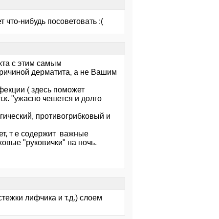
т что-нибудь посоветовать :(
кта с этим самым
причиной дерматита, а не Вашим
фекции ( здесь поможет
.к. "ужасно чешется и долго
гический, противогрибковый и
ет, т е содержит важные
овые "руковички" на ночь.
тежки лифчика и т.д.) слоем