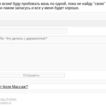
 всем! буду пробовать мазь по одной, пока не найду "свою" 
и лаком запасусь и все у меня будет хорошо.
от боли Массаж?
умы Кубани
.
kuban.ru