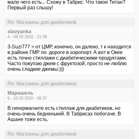
мало чего есть... Схожу в Табрис. Что такое Титан?
Первый раз слышу!
Re: Магазины для диабетиков
slavyanka
4 - 09.10.2010 - 21:39
3-Suzi777 > от ЦМР, конечно, он далеко, т к находится
в районе ГМР по дороге в аэропорт. А вот в Окее
есть точно стиллажи с диабетическими продуктами.
Часто покупаю джем с фруктозой, просто не люблю
очень сладкие джемы:)))
Re: Магазины для диабетиков
Маришель
6 - 10.10.2010 - 09:37
В гипермагните есть стеллаж для диабетиков, но
очень-очень бедненький. В Табрисах побогаче. В
Ашане тоже есть.
Re: Магазины для диабетиков