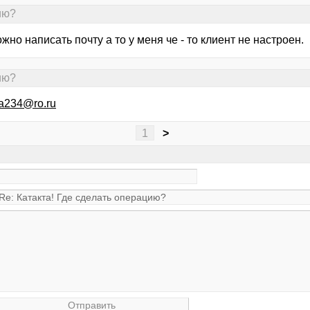
ию?
ожно написать почту а то у меня че - то клиент не настроен.
ию?
na234@ro.ru
1
>