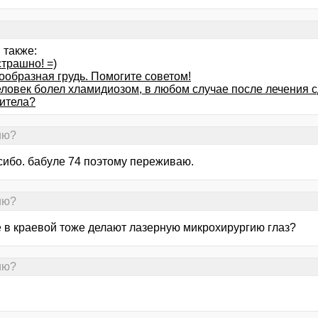
 также:
трашно! =)
ообразная грудь. Помогите советом!
ловек болел хламидиозом, в любом случае после лечения сд
титела?
ию?
асибо. бабуле 74 поэтому переживаю.
ию?
е в краевой тоже делают лазерную микрохирургию глаз?
ию?