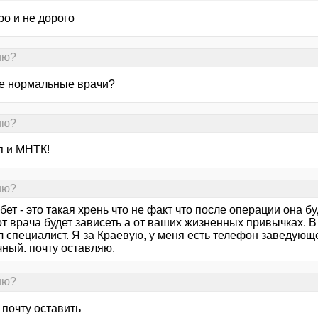
тро и не дорого
ию?
где нормальные врачи?
ию?
я и МНТК!
ию?
абет - это такая хрень что не факт что после операции она б
от врача будет зависеть а от ваших жизненных привычках. 
 специалист. Я за Краевую, у меня есть телефон заведующ
чный. почту оставляю.
ию?
 почту оставить