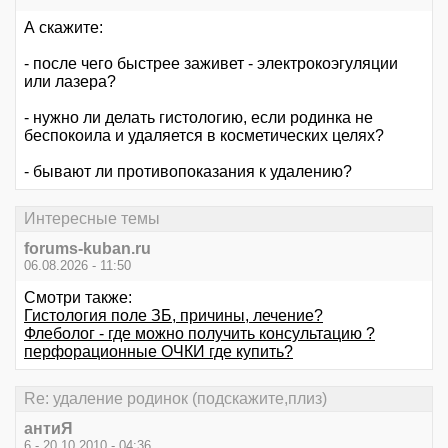
А скажите:
- после чего быстрее заживет - электрокоэгуляции
или лазера?
- нужно ли делать гистологию, если родинка не
беспокоила и удаляется в косметических целях?
- бывают ли противопоказания к удалению?
Интересные темы
forums-kuban.ru
06.08.2026 - 11:50
Смотри также:
Гистология поле ЗБ, причины, лечение?
Флеболог - где можно получить консультацию ?
перфорационные ОЧКИ где купить?
Re: удаление родинок (подскажите,плиз)
антиЯ
6 - 20.10.2010 - 04:36