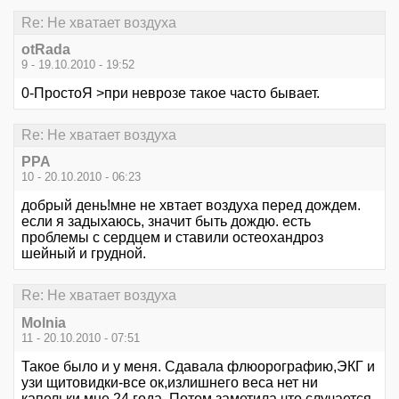
Re: Не хватает воздуха
otRada
9 - 19.10.2010 - 19:52
0-ПростоЯ >при неврозе такое часто бывает.
Re: Не хватает воздуха
РРА
10 - 20.10.2010 - 06:23
добрый день!мне не хвтает воздуха перед дождем.
если я задыхаюсь, значит быть дождю. есть
проблемы с сердцем и ставили остеохандроз
шейный и грудной.
Re: Не хватает воздуха
Molnia
11 - 20.10.2010 - 07:51
Такое было и у меня. Сдавала флюорографию,ЭКГ и
узи щитовидки-все ок,излишнего веса нет ни
капельки,мне 24 года. Потом заметила,что случается