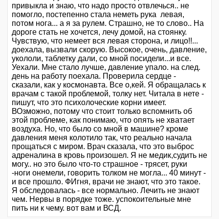
привыкла и знаю, что надо просто отвлечься.. не
помогло, постепенно стала неметь рука левая,
потом нога... а я за рулем. Страшно, не то слово.. На
дороге стать не хочется, лечу домой, на стоянку.
Чувствую, что немеет вся левая сторона, и лицо!!...
доехала, вызвали скорую. Высокое, очень, давление,
укололи, таблетку дали, со мной посидели...и все.
Уехали. Мне стало лучше, давление упало. на след.
день на работу поехала. Проверила сердце -
сказали, как у космонавта. Все о,кей. Я обращалась к
врачам с такой проблемой, толку нет. Читала в нете -
пишут, что это психолоческие корни имеет.
ВОзможно, потому что стоит только вспомнить об
этой проблеме, как понимаю, что опять не хватает
воздуха. Но, что было со мной в машине? кроме
давления меня колотило так, что реально начала
прощаться с миром. Врач сказала, что это выброс
адреналина в кровь произошел. Я не медик,судить не
могу.. но это было что-то страшное - трясет, руки
-ноги онемели, говорить толком не могла... 40 минут -
и все прошло. ФИгня, врачи не знают, что это такое.
Я обследовалась - все нормально. Лечить не знают
чем. Нервы в порядке тоже. успокоительные мне
пить ни к чему. вот вам и ВСД.