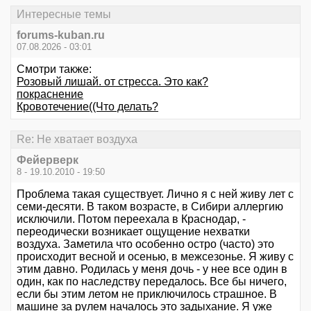
Интересные темы
forums-kuban.ru
07.08.2026 - 03:01
Смотри также:
Розовый лишай. от стресса. Это как?
покраснение
Кровотечение((Что делать?
Re: Не хватает воздуха
Фейерверк
8 - 19.10.2010 - 19:50
Проблема такая существует. Лично я с ней живу лет с
семи-десяти. В таком возрасте, в Сибири аллергию
исключили. Потом переехала в Краснодар, -
переодически возникает ощущение нехватки
воздуха. Заметила что особенно остро (часто) это
происходит весной и осенью, в межсезонье. Я живу с
этим давно. Родилась у меня дочь - у нее все один в
один, как по наследству передалось. Все бы ничего,
если бы этим летом не приключилось страшное. В
машине за рулем началось это задыхание. Я уже