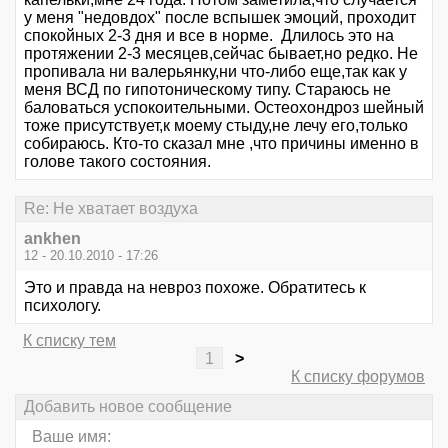
у меня "недовдох" после вспышек эмоций, проходит
спокойных 2-3 дня и все в норме. Длилось это на
протяжении 2-3 месяцев,сейчас бывает,но редко. Не
пропивала ни валерьянку,ни что-либо еще,так как у
меня ВСД по гипотоническому типу. Стараюсь не
баловаться успокоительными. Остеохондроз шейный
тоже присутствует,к моему стыду,не лечу его,только
собираюсь. Кто-то сказал мне ,что причины именно в
голове такого состояния.
Re: Не хватает воздуха
ankhen
12 - 20.10.2010 - 17:26
Это и правда на невроз похоже. Обратитесь к
психологу.
К списку тем
1
>
К списку форумов
Добавить новое сообщение
Ваше имя: