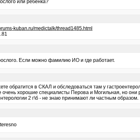
рослого или ребенка?
/forums-kuban.ru/medictalk/thread1485.html
п.81
рослого. Если можно фамилию ИО и где работает.
ете обратится в СКАЛ и обследоваться там у гастроентерол
 очень хорошие специалисты Перова и Могильная, но они 
нтерологии 2 г\б - не знаю принимают ли частным образом.
nteresno