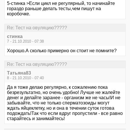
5-стинка >Если цикл не регулярный, то начинайте
гораздо раньше делать тесты,чем пишут на
коробочке.
Re: Тест на овуляцию?????
стинка
7 - 21.10.2010 - 07:38
Хорошо.А сколько примерно он стоит не помните?
Re: Тест на овуляцию?????
Татьяна83
8 - 21.10.2010 - 07:40
Да я тоже делаю регулярно, к сожалению пока
безрезультатно, но очень удобно! Лучше не жалейте
денег и делайте заранее - организм же не часы!И не
забывайте, что не только сперматозоиды могут
ждать яйцеклетку, но и она в течении суток готова
подождать!Так что если вдруг пропустили - все равно
старайтесь и занимайтесь!