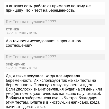
в аптеках есть. работают примерно по тому же
принципу, что и тест на беременность.
Re: Тест на овуляцию?????
стинка
3 - 21.10.2010 - 04:36
А о точности исследования в процентном
соотношении?
Re: Тест на овуляцию?????
зефирчик
4 - 21.10.2010 - 06:24
Да, я такие покупала, когда планировала
беременность. Их используют так же как тесты на
беременность. Полоску в мочу окунаете и ждете.
Если 2полоски значит овуляция будет на сл день или
уже (не помню уже точно как написано на упаковке).
Вобщем я забеременела очень быстро, благодяря
этим тестам. Купите и в инструкции написано, когда
начинать делать и как.