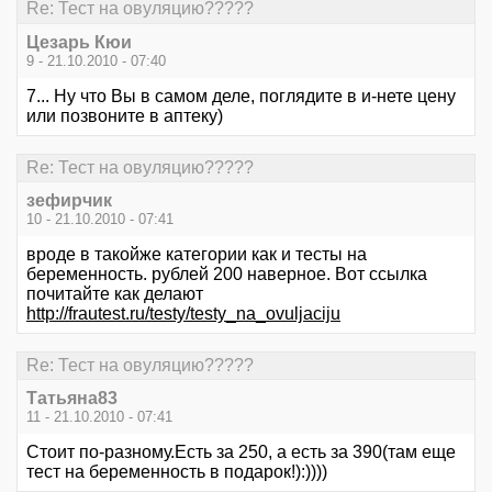
Re: Тест на овуляцию?????
Цезарь Кюи
9 - 21.10.2010 - 07:40
7... Ну что Вы в самом деле, поглядите в и-нете цену
или позвоните в аптеку)
Re: Тест на овуляцию?????
зефирчик
10 - 21.10.2010 - 07:41
вроде в такойже категории как и тесты на
беременность. рублей 200 наверное. Вот ссылка
почитайте как делают
http://frautest.ru/testy/testy_na_ovuljaciju
Re: Тест на овуляцию?????
Татьяна83
11 - 21.10.2010 - 07:41
Стоит по-разному.Есть за 250, а есть за 390(там еще
тест на беременность в подарок!):))))