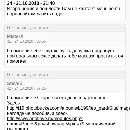
34 - 21.10.2010 - 21:40
Извращения и пошлости Вам не хватает, меньше по
порносайтам лазить надо.
Re: не могу кончить
MisterX
41 - 24.10.2010 - 05:56
0-сомнение >без шуток, пусть девушка попробует
при оральном сексе делать тебе массаж простаты. оч
помогает
Re: не могу кончить
SteveS
42 - 24.10.2010 - 07:26
0-сомнение > Скорее всего дело в партнёрше.
Здесь
http://i19.photobucket.com/albums/b199/leo_pard/Site/imag
наглядные пособия, а здесь
http://www.artoflove.ru/modules.php?
name=Pages&pa=showpage&pid=79
методический
материал.