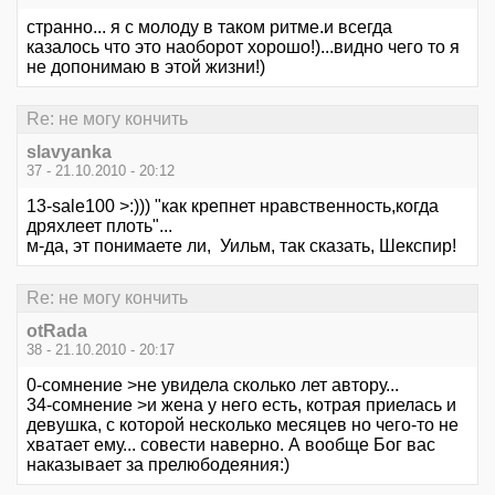
странно... я с молоду в таком ритме.и всегда
казалось что это наоборот хорошо!)...видно чего то я
не допонимаю в этой жизни!)
Re: не могу кончить
slavyanka
37 - 21.10.2010 - 20:12
13-sale100 >:))) "как крепнет нравственность,когда
дряхлеет плоть"...
м-да, эт понимаете ли, Уильм, так сказать, Шекспир!
Re: не могу кончить
otRada
38 - 21.10.2010 - 20:17
0-сомнение >не увидела сколько лет автору...
34-сомнение >и жена у него есть, котрая приелась и
девушка, с которой несколько месяцев но чего-то не
хватает ему... совести наверно. А вообще Бог вас
наказывает за прелюбодеяния:)