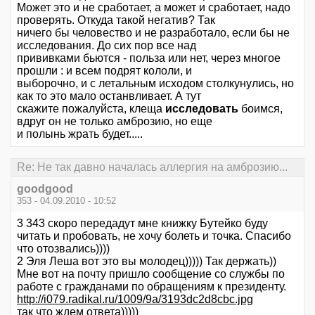
Может это и не сработает, а может и сработает, надо
проверять. Откуда такой негатив? Так
ничего бы человество и не разработало, если бы не
исследования. До сих пор все над
прививками бьются - польза или нет, через многое
прошли : и всем подрят кололи, и
выборочно, и с летальным исходом столкунулись, но
как то это мало останвливает. А тут
скажите пожалуйста, клеща
исследовать
боимся,
вдруг он не только амброзию, но еще
и полынь жрать будет.....
Re: Не так давно началась аллергия на амброзию...
goodgood
353 - 04.09.2010 - 10:52
3 343 скоро передадут мне книжку Бутейко буду
читать и пробовать, не хочу болеть и точка. Спасибо
что отозвались))))
2 Эля Леша вот это вы молодец))))) Так держать))
Мне вот на почту пришло сообщение со службы по
работе с гражданами по обращениям к президенту.
http://i079.radikal.ru/1009/9a/3193dc2d8cbc.jpg
так что ждем ответа)))))