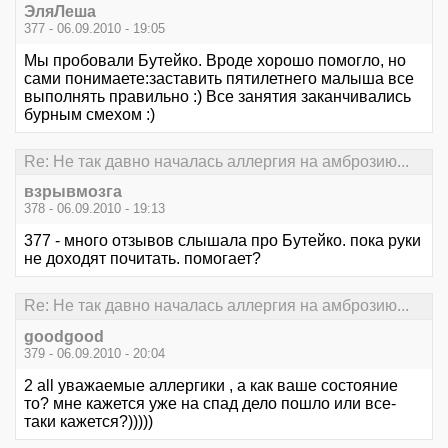
ЭляЛеша
377 - 06.09.2010 - 19:05
Мы пробовали Бутейко. Вроде хорошо помогло, но
сами понимаете:заставить пятилетнего малыша все
выполнять правильно :) Все занятия заканчивались
бурным смехом :)
Re: Не так давно началась аллергия на амброзию...
взрывмозга
378 - 06.09.2010 - 19:13
377 - много отзывов слышала про Бутейко. пока руки
не доходят почитать. помогает?
Re: Не так давно началась аллергия на амброзию...
goodgood
379 - 06.09.2010 - 20:04
2 all уважаемые аллергики , а как ваше состояние
то? мне кажется уже на спад дело пошло или все-
таки кажется?)))))