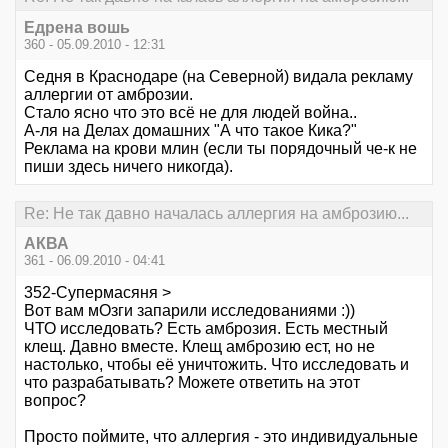
Едрена вошь
360 - 05.09.2010 - 12:31
Седня в Краснодаре (на Северной) видала рекламу
аллергии от амброзии.
Стало ясно что это всё не для людей война..
А-ля на Делах домашних "А что такое Кика?"
Реклама на крови млин (если ты порядочный че-к не
пиши здесь ничего никогда).
Re: Не так давно началась аллергия на амброзию...
АКВА
361 - 06.09.2010 - 04:41
352-Супермасяня >
Вот вам мОзги запарили исследованиями :))
ЧТО исследовать? Есть амброзия. Есть местный
клещ. Давно вместе. Клещ амброзию ест, но не
настолько, чтобы её уничтожить. Что исследовать и
что разрабатывать? Можете ответить на этот
вопрос?
Просто поймите, что аллергия - это индивидуальные