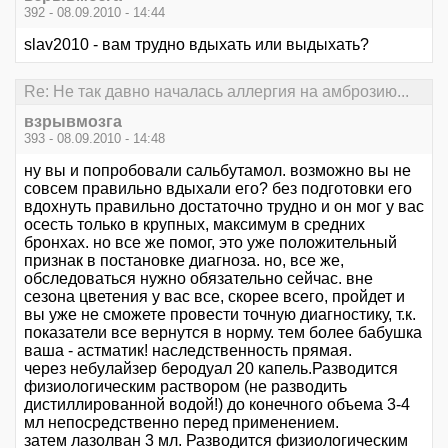
392 - 08.09.2010 - 14:44
slav2010 - вам трудно вдыхать или выдыхать?
Re: Не так давно началась аллергия на амброзию...
взрывмозга
393 - 08.09.2010 - 14:48
ну вы и попробовали сальбутамол. возможно вы не
совсем правильно вдыхали его? без подготовки его
вдохнуть правильно достаточно трудно и он мог у вас
осесть только в крупных, максимум в средних
бронхах. но все же помог, это уже положительный
признак в постановке диагноза. но, все же,
обследоваться нужно обязательно сейчас. вне
сезона цветения у вас все, скорее всего, пройдет и
вы уже не сможете провести точную диагностику, т.к.
показатели все вернутся в норму. тем более бабушка
ваша - астматик! наследственность прямая.
через небулайзер беродуал 20 капель.Разводится
физиологическим раствором (не разводить
дистиллированной водой!) до конечного объема 3-4
мл непосредственно перед применением.
затем лазолван 3 мл. Разводится физиологическим