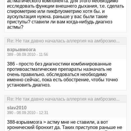
астматического компонента. для этого необходимо
исследовать функции внешнего дыхания, т.е. сделать
спирометрию или пикфлуометрию хотя бы. и
аускультация нужна. раньше у вас были такие
приступы? ставили ли вам когда-нибудь диагноз
астмы?
Re: Не так давно началась аллергия на амброзию...
взрывмозга
389 - 08.09.2010 - 11:56
386 - просто без диагностики комбинированные
противоастматические препараты назначать не
очень правильно. обследоваться необходимо
именно сейчас, пока есть обострение, чтобы точно
установить диагноз.
Re: Не так давно началась аллергия на амброзию...
slav2010
390 - 08.09.2010 - 12:31
388-взрывмозга > астму мне не ставили, а вот
хронический бронхит да. Таких приступов раньше не