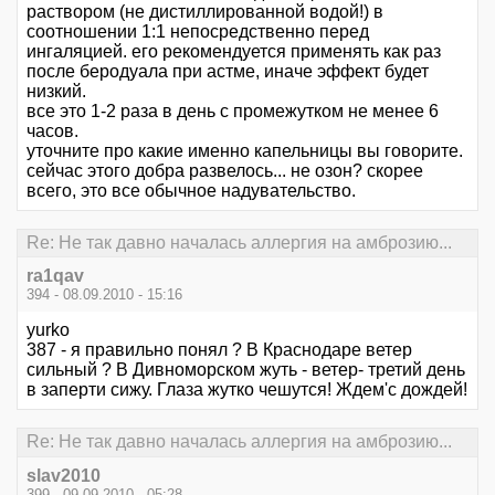
раствором (не дистиллированной водой!) в
соотношении 1:1 непосредственно перед
ингаляцией. его рекомендуется применять как раз
после беродуала при астме, иначе эффект будет
низкий.
все это 1-2 раза в день с промежутком не менее 6
часов.
уточните про какие именно капельницы вы говорите.
сейчас этого добра развелось... не озон? скорее
всего, это все обычное надувательство.
Re: Не так давно началась аллергия на амброзию...
ra1qav
394 - 08.09.2010 - 15:16
yurko
387 - я правильно понял ? В Краснодаре ветер
сильный ? В Дивноморском жуть - ветер- третий день
в заперти сижу. Глаза жутко чешутся! Ждем'с дождей!
Re: Не так давно началась аллергия на амброзию...
slav2010
399 - 09.09.2010 - 05:28