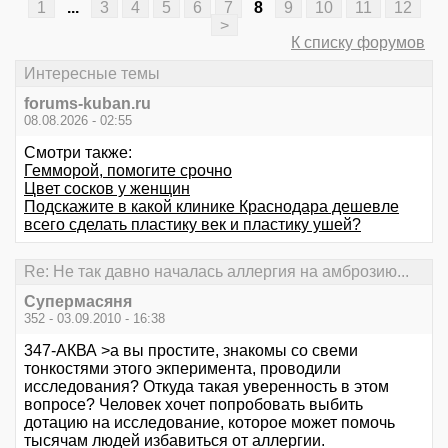
1
...
3
4
5
6
7
8
9
10
11
12
>
К списку форумов
Интересные темы
forums-kuban.ru
08.08.2026 - 02:55
Смотри также:
Гемморой, помогите срочно
Цвет сосков у женщин
Подскажите в какой клинике Краснодара дешевле
всего сделать пластику век и пластику ушей?
Re: Не так давно началась аллергия на амброзию...
Супермасяня
352 - 03.09.2010 - 16:38
347-АКВА >а вы простите, знакомы со свеми
тонкостями этого экперимента, проводили
исследования? Откуда такая уверенность в этом
вопросе? Человек хочет попробовать выбить
дотацию на исследование, которое может помочь
тысячам людей избавиться от аллергии.