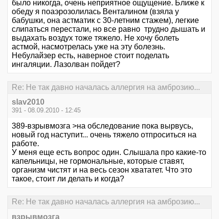
было никогда, очень неприятное ощущение. Ближе к
обеду я поаэрозолилась Венталином (взяла у
бабушки, она астматик с 30-летним стажем), легкие
слипаться перестали, но все равно трудно дышать и
выдахать воздух тоже тяжело. Не хочу болеть
астмой, насмотрелась уже на эту болезнь.
Небулайзер есть, наверное стоит поделать
ингаляции. Лазолван пойдет?
Re: Не так давно началась аллергия на амброзию...
slav2010
391 - 08.09.2010 - 12:45
389-взрывмозга >на обследование пока вырвусь,
новый год наступит... очень тяжело отпроситься на
работе.
У меня еще есть вопрос один. Слышала про какие-то
капельницы, не гормональные, которые ставят,
организм чистят и на весь сезон хвататет. Что это
такое, стоит ли делать и когда?
Re: Не так давно началась аллергия на амброзию...
взрывмозга