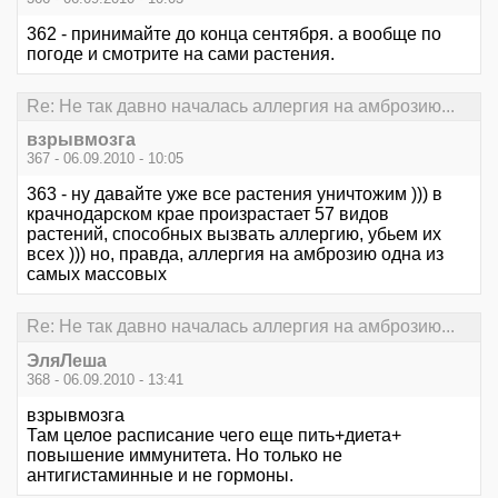
362 - принимайте до конца сентября. а вообще по
погоде и смотрите на сами растения.
Re: Не так давно началась аллергия на амброзию...
взрывмозга
367 - 06.09.2010 - 10:05
363 - ну давайте уже все растения уничтожим ))) в
крачнодарском крае произрастает 57 видов
растений, способных вызвать аллергию, убьем их
всех ))) но, правда, аллергия на амброзию одна из
самых массовых
Re: Не так давно началась аллергия на амброзию...
ЭляЛеша
368 - 06.09.2010 - 13:41
взрывмозга
Там целое расписание чего еще пить+диета+
повышение иммунитета. Но только не
антигистаминные и не гормоны.