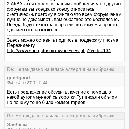
2 АКВА как я понял по вашим сообщениям по другим
форумам вы всегда ко всему относитесь
скептически, поэтому я считаю что всем форумчанам
лучше не доказывать вам обратное,это бесполезно.
Всегда будут те кто за и против, поэтому мы просто
сделаем все возможное.
--------------------------------------------------------------------------
Здесь можно оставить подпись в поддержку письма
Перезиденту
http://www.sborgolosov.ru/voiteview.php?voite=134
---------------------------------------------------------------------------
Re: Не так давно началась аллергия на амброзию...
goodgood
354 - 04.09.2010 - 11:44
Есть предложение обсудить лечение с помощью
некой аутоиммунной сыворотки.Тут писали об этом ,
но почему то не было комментариев.
Re: Не так давно началась аллергия на амброзию...
ЭляЛеша