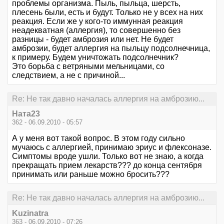
проблемы организма. Пыль, пыльца, шерсть,
плесень были, есть и будут. Только не у всех на них
реакция. Если же у кого-то иммунная реакция
неадекватная (аллергия), то совершенно без
разницы - будет амброзия или нет. Не будет
амброзии, будет аллергия на пыльцу подсолнечница,
к примеру. Будем уничтожать подсолнечник?
Это борьба с ветряными мельницами, со
следствием, а не с причиной...
Re: Не так давно началась аллергия на амброзию...
Ната23
362 - 06.09.2010 - 05:57
А у меня вот такой вопрос. В этом году сильно
мучаюсь с аллергией, принимаю эриус и флексоназе.
Симптомы вроде ушли. Только вот не знаю, а когда
прекращать прием лекарств??? до конца сентября
принимать или раньше можно бросить???
Re: Не так давно началась аллергия на амброзию...
Kuzinatra
363 - 06.09.2010 - 07:26