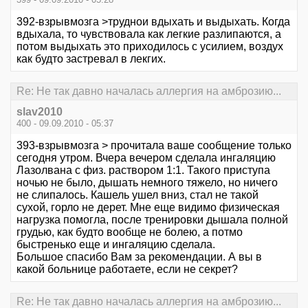
392-взрывмозга >труднои вдыхать и выдыхать. Когда
вдыхала, то чувствовала как легкие разлипаются, а
потом выдыхать это приходилось с усилием, воздух
как будто застревал в лекгих.
Re: Не так давно началась аллергия на амброзию...
slav2010
400 - 09.09.2010 - 05:37
393-взрывмозга > прочитала ваше сообщение только
сегодня утром. Вчера вечером сделала ингаляцию
Лазолвана с физ. раствором 1:1. Такого приступа
ночью не было, дышать немного тяжело, но ничего
не слипалось. Кашель ушел вниз, стал не такой
сухой, горло не дерет. Мне еще видимо физическая
нагрузка помогла, после тренировки дышала полной
грудью, как будто вообще не болею, а потмо
быстренько еще и ингаляцию сделала.
Большое спасибо Вам за рекомендации. А вы в
какой больнице работаете, если не секрет?
Re: Не так давно началась аллергия на амброзию...