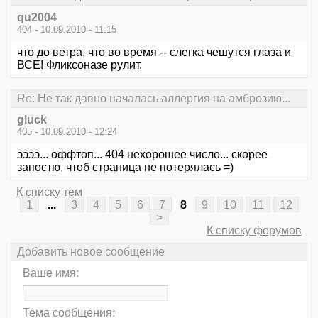
qu2004
404 - 10.09.2010 - 11:15
что до ветра, что во время -- слегка чешутся глаза и
ВСЕ! Фликсоназе рулит.
Re: Не так давно началась аллергия на амброзию...
gluck
405 - 10.09.2010 - 12:24
ээээ... оффтоп... 404 нехорошее число... скорее
запостю, чтоб страница не потерялась =)
К списку тем
1
...
3
4
5
6
7
8
9
10
11
12
>
К списку форумов
Добавить новое сообщение
Ваше имя:
Тема сообщения: