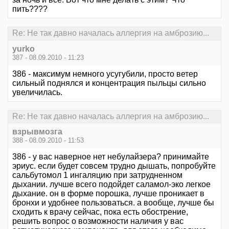
пить????
Re: Не так давно началась аллергия на амброзию...
yurko
387 - 08.09.2010 - 11:23
386 - максимум немного усугубили, просто ветер
сильный поднялся и концентрация пыльцы сильно
увеличилась.
Re: Не так давно началась аллергия на амброзию...
взрывмозга
388 - 08.09.2010 - 11:53
386 - у вас наверное нет небулайзера? принимайте
эриус. если будет совсем трудно дышать, попробуйте
сальбутомол 1 ингаляцию при затрудненном
дыхании. лучше всего подойдет саламол-эко легкое
дыхание. он в форме порошка, лучше проникает в
бронхи и удобнее пользоваться. а вообще, лучше бы
сходить к врачу сейчас, пока есть обострение,
решить вопрос о возможности наличия у вас