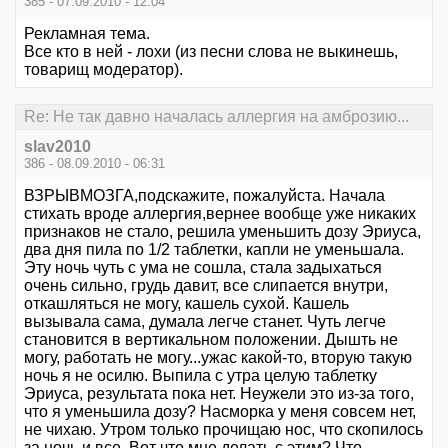
385 - 07.09.2010 - 12:04
Рекламная тема.
Все кто в ней - лохи (из песни слова не выкинешь,
товарищ модератор).
Re: Не так давно началась аллергия на амброзию...
slav2010
386 - 08.09.2010 - 06:31
ВЗРЫВМОЗГА,подскажите, пожалуйста. Начала
стихать вроде аллергия,вернее вообще уже никаких
признаков не стало, решила уменьшить дозу Эриуса,
два дня пила по 1/2 таблетки, капли не уменьшала.
Эту ночь чуть с ума не сошла, стала задыхаться
очень сильно, грудь давит, все слипается внутри,
откашляться не могу, кашель сухой. Кашель
вызывала сама, думала легче станет. Чуть легче
становится в вертикальном положении. Дышть не
могу, работать не могу...ужас какой-то, вторую такую
ночь я не осилю. Выпила с утра целую таблетку
Эриуса, результата пока нет. Неужели это из-за того,
что я уменьшила дозу? Насморка у меня совсем нет,
не чихаю. Утром только прочищаю нос, что скопилось
за ночь и все. Вот что мне делать с этим? Что