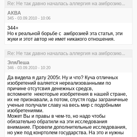
Re: Не так давно началась аллергия на амброзию...
АКВА
345 - 03.09.2010 - 10:06
344+
Но к реальной борьбе с амброзией эта статья, эти
жуки и этот автор не имет никакого отношения.
Re: Не так давно началась аллергия на амброзию...
ЭляЛеша
346 - 03.09.2010 - 10:20
Да видела я дату 2005г. Ну и что? Куча отличных
изобретений валяется нереализованными по
причине отсутсвия денежных средсв,
вспомните некоторые изобретения в нашей стране,
их не признавали, а потом, спустя годы заграничные
ученые получали славу на весь мир с подобными
изобретениями.
Может Вы и правы в чем-то, но надо чтобы
обязательно обратили на эти исследования
внимание. Провели дополнительные исследования,
но уже под конртолем государства. На это и нужны