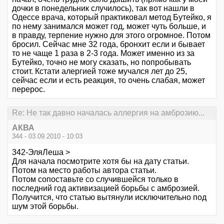
дочки в понедельник случилось), так вот нашли в
Одессе врача, который практиковал метод Бутейко, я
по нему занимался может год, может чуть больше, и
в правду, терпение нужно для этого огромное. Потом
бросил. Сейчас мне 32 года, бронхит если и бывает
то не чаще 1 раза в 2-3 года. Может именно из за
Бутейко, точно не могу сказать, но попробывать
стоит. Кстати алергией тоже мучался лет до 25,
сейчас если и есть реакция, то очень слабая, может
перерос.
Re: Не так давно началась аллергия на амброзию...
АКВА
344 - 03.09.2010 - 10:03
342-ЭляЛеша >
Для начала посмотрите хотя бы на дату статьи.
Потом на место работы автора статьи.
Потом сопоставьте со случившейся только в
последний год активизацией борьбы с амброзией.
Получится, что статью вытянули исключительно под
шум этой борьбы.