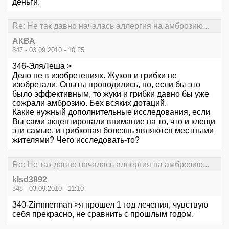
деньги.
Re: Не так давно началась аллергия на амброзию...
АКВА
347 - 03.09.2010 - 10:25
346-ЭляЛеша >
Дело не в изобретениях. Жуков и грибки не
изобретали. Опыты проводились, но, если бы это
было эффективным, то жуки и грибки давно бы уже
сожрали амброзию. Бех всяких дотаций.
Какие нужный дополнительные исследования, если
Вы сами акцентировали внимание на то, что и клещи
эти самые, и грибковая болезнь являются местными
жителями? Чего исследовать-то?
Re: Не так давно началась аллергия на амброзию...
klsd3892
348 - 03.09.2010 - 11:10
340-Zimmerman >я прошел 1 год лечения, чувствую
себя прекрасно, не сравнить с прошлым годом.