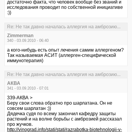
достаточно факта, что человек вообще без званий и
исследования проводит по собственной инициативе
:))
Re: Не так давно началась аллергия на амброзию...
Zimmerman
340 - 03.09.2010 - 06:40
а кого-нибудь есть опыт лечения самим аллергеном?
Так называемая АСИТ (аллерген-специфической
иммунотерапия)
Re: Не так давно началась аллергия на амброзию...
АКВА
341 - 03.09.2010 - 07:01
339-АКВА >
Беру свои слова обратно про шарлатана. Он не
совсем шарлатан :))
Дядечка судя по всему закончил кафедру защиты
растений и на волне борьбы с амброзией рассказал
про жучков.
http://vinograd.info/stati/stati/razrabotka-biotehnologii-v-