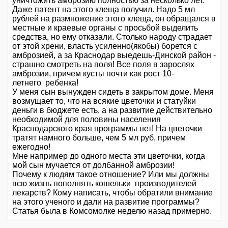
уничтожить амброзию полностью за несколько лет.
Даже патент на этого клеща получил. Надо 5 мл
рублей на размножение этого клеща, он обращался в
местные и краевые органы с просьбой выделить
средства, но ему отказали. Столько народу страдает
от этой хрени, власть усиленно(якобы) борется с
амброзией, а за Краснодар выедешь-Динской район -
страшно смотреть на поля! Все поля в зарослях
амброзии, причем кусты почти как рост 10-
летнего ребенка!
У меня сын вынужден сидеть в закрытом доме. Меня
возмущает то, что на всякие цветочки и статуйки
деньги в бюджете есть, а на развитие действительно
необходимой для половины населения
Краснодарского края программы нет! На цветочки
тратят намного больше, чем 5 мл руб, причем
ежегодно!
Мне например до одного места эти цветочки, когда
мой сын мучается от долбанной амброзии!
Почему к людям такое отношение? Или мы должны
всю жизнь пополнять кошельки производителей
лекарств? Кому написать, чтобы обратили внимание
на этого ученого и дали на развитие программы?
Статья была в Комсомолке неделю назад примерно.