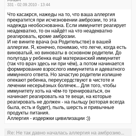
331 - 02.09.2010 - 13:44
Что касакрся, нажеды на то, что ваша аллергия
прекратится при исчезновении амброзии, то эта
надежда необоснованна. Если иммунитет реагирует
неадекватно, то он найдёт на что неадекватно
реагировать, кроме амброзии.
И не вините врача (на Родительстве) в вашей
аллергии. Я, конечно, понимаю, что легче, когда есть
виноватый, но виноваты в основном родители. До
полугода у ребенка ещё материанский иммунитет
(так что врач здесь ни при чём), а потом начинается
формирование взрослого иммунитета и адеватного
иммунного ответа. Но зачастую родители излишне
опекают ребенка, переусердствуют в чистоте и
лечении несерьёзных болячек... Для того, чтобы
иммунитету хоть на чём-то тренироваться, он
начинает реагировать на те вещи, на которые
реагировать не должен - на пыльцу (которая всегда
была, есть и будет), пыль, шерсть и привычные
продукты питания.
Аллергия - издержки цивилизации :))
Re: Не так давно началась аллергия на амброзию...