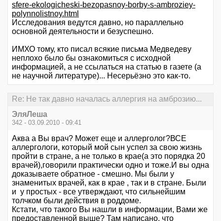
sfere-ekologicheski-bezopasnoy-borby-s-ambroziey-
polynnolistnoy.html
Исследования ведутся давно, но параллельно
основной деятельности и безуспешно.
ИМХО тому, кто писал всякие письма Медведеву
неплохо было бы ознакомиться с исходной
информацией, а не ссылаться на статью в газете (а
не научной литературе)... Несерьёзно это как-то.
Re: Не так давно началась аллергия на амброзию...
ЭляЛеша
342 - 03.09.2010 - 09:41
Аква а Вы врач? Может еще и аллерголог?ВСЕ
аллергологи, который мой сын успел за свою жизнь
пройти в стране, а не только в крае(а это порядка 20
врачей),говорили практически одно и тоже.И вы одна
доказываете обратное - смешно. Мы были у
знаменитых врачей, как в крае , так и в стране. Были
и у простых - все утверждают, что сильнейшим
толчком были действия в роддоме.
Кстати, что такого Вы нашли в информации, Вами же
предоставленной выше? Там написано, что