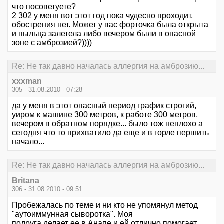
что посоветуете?
2 302 у меня вот этот год пока чудесно проходит,
обострения нет. Может у вас форточка была открыта
и пыльца залетела либо вечером были в опасной
зоне с амброзией?))))
Re: Не так давно началась аллергия на амброзию...
xxxman
305 - 31.08.2010 - 07:28
да у меня в этот опасный период график строгий,
уиром к машине 300 метров, к работе 300 метров,
вечером в обратном порядке... было тож неплохо а
сегодня что то прихватило да еще и в горле першить
начало...
Re: Не так давно началась аллергия на амброзию...
Britana
306 - 31.08.2010 - 09:51
Пробежалась по теме и ни кто не упомянул метод
"аутоиммунная сыворотка". Моя
подруга делает ее в Анапе и ей отлично помогает.