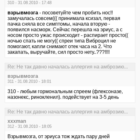
310 - 31.08.2010 - 17:48
взрывмозга
- посоветуйте чем пробить нос!!
замучалась совсем((( принимала ксизал, первая
пачка сняла все симптомы, начала вторую -
появился насморк. Сейчас перешла на эриус, а с
носом просто ужас происходит - распирает просто((
ночью спать не могу(( спреи типа Виброцил не
помогают, капли снимают отек часа на 2. Что
закапать, выручайте, сил просто нету..???!!!!
Re: Не так давно началась аллергия на амброзию...
взрывмозга
311 - 31.08.2010 - 18:01
310 - любым гормональным спреем (флексоназе,
назонекс, ринокленил). подействует на 3-5 день
Re: Не так давно началась аллергия на амброзию...
xxxman
312 - 31.08.2010 - 18:05
Взрывмозга, от эриуса тож ждать пару дней