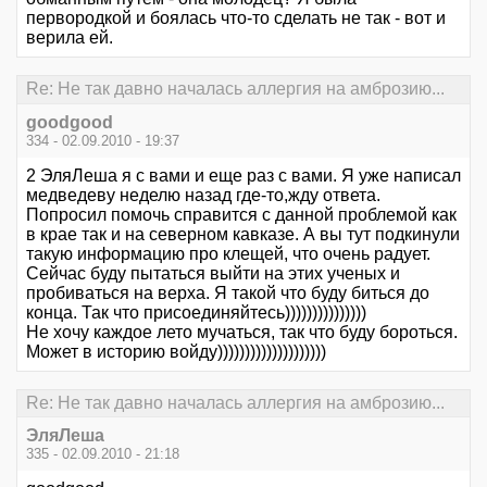
первородкой и боялась что-то сделать не так - вот и
верила ей.
Re: Не так давно началась аллергия на амброзию...
goodgood
334 - 02.09.2010 - 19:37
2 ЭляЛеша я с вами и еще раз с вами. Я уже написал
медведеву неделю назад где-то,жду ответа.
Попросил помочь справится с данной проблемой как
в крае так и на северном кавказе. А вы тут подкинули
такую информацию про клещей, что очень радует.
Сейчас буду пытаться выйти на этих ученых и
пробиваться на верха. Я такой что буду биться до
конца. Так что присоединяйтесь)))))))))))))))
Не хочу каждое лето мучаться, так что буду бороться.
Может в историю войду))))))))))))))))))))
Re: Не так давно началась аллергия на амброзию...
ЭляЛеша
335 - 02.09.2010 - 21:18