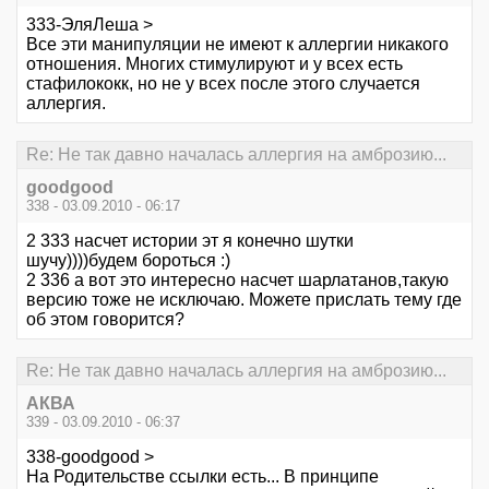
333-ЭляЛеша >
Все эти манипуляции не имеют к аллергии никакого
отношения. Многих стимулируют и у всех есть
стафилококк, но не у всех после этого случается
аллергия.
Re: Не так давно началась аллергия на амброзию...
goodgood
338 - 03.09.2010 - 06:17
2 333 насчет истории эт я конечно шутки
шучу))))будем бороться :)
2 336 а вот это интересно насчет шарлатанов,такую
версию тоже не исключаю. Можете прислать тему где
об этом говорится?
Re: Не так давно началась аллергия на амброзию...
АКВА
339 - 03.09.2010 - 06:37
338-goodgood >
На Родительстве ссылки есть... В принципе