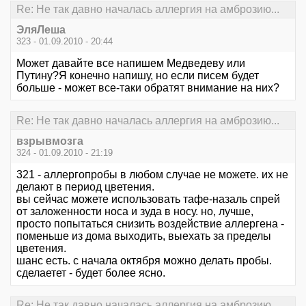
Re: Не так давно началась аллергия на амброзию...
ЭляЛеша
323 - 01.09.2010 - 20:44
Может давайте все напишем Медведеву или
Путину?Я конечно напишу, но если писем будет
больше - может все-таки обратят внимание на них?
Re: Не так давно началась аллергия на амброзию...
взрывмозга
324 - 01.09.2010 - 21:19
321 - аллергопробы в любом случае не можете. их не
делают в период цветения.
вы сейчас можете использовать тафе-назаль спрей
от заложенности носа и зуда в носу. но, лучше,
просто попытаться снизить воздействие аллергена -
поменьше из дома выходить, выехать за пределы
цветения.
шанс есть. с начала октября можно делать пробы.
сделаетет - будет более ясно.
Re: Не так давно началась аллергия на амброзию...