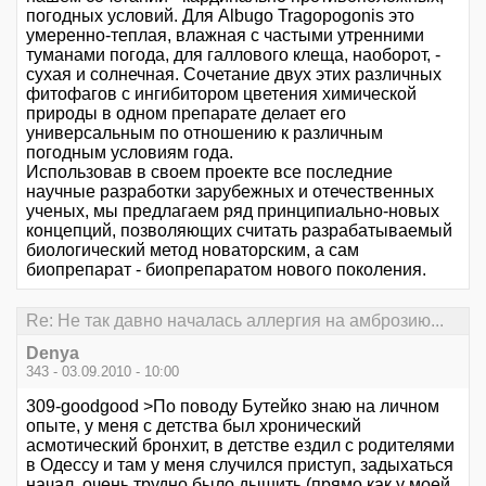
погодных условий. Для Albugo Tragopogonis это
умеренно-теплая, влажная с частыми утренними
туманами погода, для галлового клеща, наоборот, -
сухая и солнечная. Сочетание двух этих различных
фитофагов с ингибитором цветения химической
природы в одном препарате делает его
универсальным по отношению к различным
погодным условиям года.
Использовав в своем проекте все последние
научные разработки зарубежных и отечественных
ученых, мы предлагаем ряд принципиально-новых
концепций, позволяющих считать разрабатываемый
биологический метод новаторским, а сам
биопрепарат - биопрепаратом нового поколения.
Re: Не так давно началась аллергия на амброзию...
Denya
343 - 03.09.2010 - 10:00
309-goodgood >По поводу Бутейко знаю на личном
опыте, у меня с детства был хронический
асмотический бронхит, в детстве ездил с родителями
в Одессу и там у меня случился приступ, задыхаться
начал, очень трудно было дышить (прямо как у моей