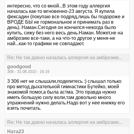
интересно, что со мной...В этом году аллергия
началась как-то мгновенно-23 августа. Я купила
фексадин (покупаю все подряд,лишь бы подороже и
ВРОДЕ БЫ не гормональное и принимать раз в
день). Наман.Сегодня он кончился-некогда было
купить, сижу без него весь день.Наман. Может,не на
амброзию все-таки, а на что-то другое у меня-не
най...как-то графики не совпадают.
Re: Не так давно началась аллергия на амброзию...
goodgood
309 - 31.08.2010 - 16:19
3 306 нет не слышали,поделитесь :) слышал только
про метод дыхательной гимнастики Бутейко, моей
знакомой помог,а была астма. Это правда нужно
иметь большую силу воли,там довольно много
упражнений нужно делать.Надо вот у нее книжку его
взять почитать.
Re: Не так давно началась аллергия на амброзию...
Ната23