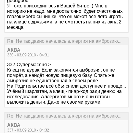
goodgood
Я тоже присоединюсь к Вашей битве :) Мне в
историю не надо, мне достаточно будет счастливых
глазок моего сынишки, что он может все лето играть
на улице с друзьями, а не смотреть на них из окна 2
месяца.
Re: Не так давно началась аллергия на амброзию...
АКВА
336 - 03.09.2010 - 04:31
332-Супермасяня >
Клещ не дурак. Если закончится амброзия, он не
помрёт, а найдёт новую пищевую базу. Опять же
амброзия не единственная в своём роде...
На Родительстве всё объяснили доступнее и проще...
Учёный шарлатан, а клещ - пиар-ход ради денюх на
исследования. Аллергигов много и они готовы
выложить деньги. Даже не своими руками.
Re: Не так давно началась аллергия на амброзию...
АКВА
337 - 03.09.2010 - 04:32