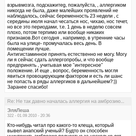
взрывмозга, подскажитеg, пожалуйста, , аллергиком
никогда не была, даже малейших проявлений не
наблюдалось, сейчас беременность 23 недели , с
середины июля начал чесаться нос, чихаю, нос течет,
но все это периодами, т.е. 1 день в неделю совсем
плохо, потом терпимо или вообще никаких
признаков.Вот сегодня , например, в утренние часы
была на улице- промучалась весь день. В
помещении лучше.
Антигистаминное принять естественно не могу. Могу
ли я сейчас сдать аллергопробы, и что вообще
предпринять , учитывая мое "интересное"
положение. И еще , вопрос, беременность могля
явиться провоцирующим фактором и есть ли шанс
не попасть в ряды аллергиков в дальнейшем?:))
Заранее спасибо!
Re: Не так давно началась аллергия на амброзию...
ЭляЛеша
322 - 01.09.2010 - 20:36
Кто-нибудь читал про какого-то клеща, который
вывел анапский ученый? Будто он способен