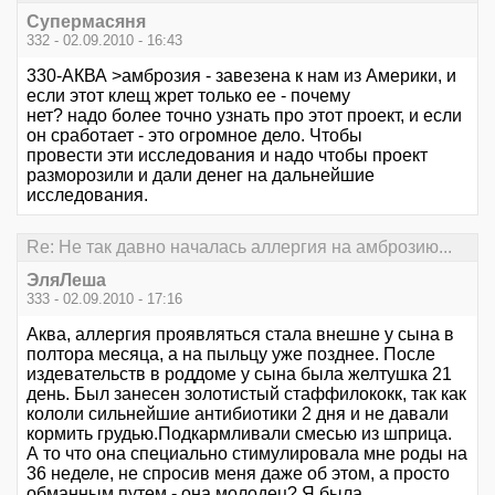
Супермасяня
332 - 02.09.2010 - 16:43
330-АКВА >амброзия - завезена к нам из Америки, и
если этот клещ жрет только ее - почему
нет? надо более точно узнать про этот проект, и если
он сработает - это огромное дело. Чтобы
провести эти исследования и надо чтобы проект
разморозили и дали денег на дальнейшие
исследования.
Re: Не так давно началась аллергия на амброзию...
ЭляЛеша
333 - 02.09.2010 - 17:16
Аква, аллергия проявляться стала внешне у сына в
полтора месяца, а на пыльцу уже позднее. После
издевательств в роддоме у сына была желтушка 21
день. Был занесен золотистый стаффилококк, так как
кололи сильнейшие антибиотики 2 дня и не давали
кормить грудью.Подкармливали смесью из шприца.
А то что она специально стимулировала мне роды на
36 неделе, не спросив меня даже об этом, а просто
обманным путем - она молодец? Я была