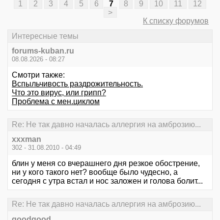
1
2
3
4
5
6
7
8
9
10
11
12
>
К списку форумов
Интересные темы
forums-kuban.ru
08.08.2026 - 08:27
Смотри также:
Вспыльчивость раздрожительность.
Что это вирус, или грипп?
Проблема с мен.циклом
Re: Не так давно началась аллергия на амброзию...
xxxman
302 - 31.08.2010 - 04:49
блин у меня со вчерашнего дня резкое обострение,
ни у кого такого нет? вообще было чудесно, а
сегодня с утра встал и нос заложен и голова болит...
Re: Не так давно началась аллергия на амброзию...
goodgood