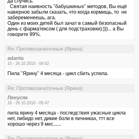
да случись.
Святая наивность "бабушкиных" методов, Вы ещё
наверное забыли сказать, что когда кормищь, то не
забеременеешь, ага.
Один из моих детей был зачат в самый безопасный
день с фарматексом ( для подстраховки):)))... а Вы
говорите 99%.
Re: Противозачаточные (Ярина)
adanta
15 - 26.10.2010 - 04:02
Пила "Ярину" 4 месяца - цикл сбить успела.
Re: Противозачаточные (Ярина)
Ленусяк
16 - 26.10.2010 - 05:47
пила ярину 4 месяца - последствия ужасные цикла
нет, либидо нет, дикие боли в яичниках, ттт все
хорошо через 9 мес......
Re: Противозачаточные (Ярина)