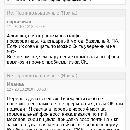
Re: Противозачаточные (Ярина)
серьезная
11 - 20.10.2010 - 07:02
4екистка, в интернете много инфо:
презервативы, календарный метод, базальный, ПА...
Если их совмещать, то можно быть уверенным на
99%
Все же лучше, чем нарушение гормонального фона,
варикоз и прочие проблемы из-за ОК.
Re: Противозачаточные (Ярина)
Иванка
12 - 20.10.2010 - 08:53
Перерыв делать нельзя. Гинекологи вообще
советуют несколько лет не прерываться, если ОК вам
подходит. Я сделала перерыв через 4 месяца,
гормональный фон восстанавливался почти 9
месяцев: сбои в цикле, прибавка веса почти на 7 кг
за месяц, ужасная кожа, сейчас все вошло в норму.
Вообще отказалась от приема ОК.Кстати, принимала