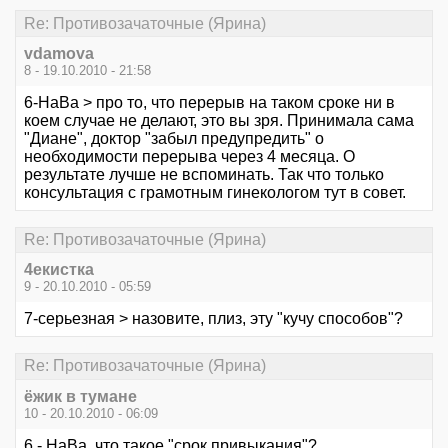
Re: Противозачаточные (Ярина)
vdamova
8 - 19.10.2010 - 21:58
6-НаВа > про то, что перерыв на таком сроке ни в
коем случае не делают, это вы зря. Принимала сама
"Диане", доктор "забыл предупредить" о
необходимости перерыва через 4 месяца. О
результате лучше не вспоминать. Так что только
консультация с грамотным гинекологом тут в совет.
Re: Противозачаточные (Ярина)
4екистка
9 - 20.10.2010 - 05:59
7-серьезная > назовите, плиз, эту "кучу способов"?
Re: Противозачаточные (Ярина)
ёжик в тумане
10 - 20.10.2010 - 06:09
6 - НаВа, что такое "срок привыкания"?