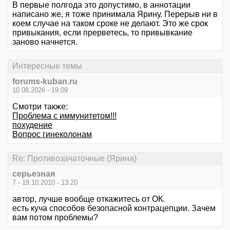
В первые полгода это допустимо, в аннотации
написано же, я тоже принимала Ярину. Перерыв ни в
коем случае на таком сроке не делают. Это же срок
привыкания, если прерветесь, то привывкание
заново начнется.
Интересные темы
forums-kuban.ru
10.08.2026 - 19:09
Смотри также:
Проблема с иммунитетом!!!
похудение
Вопрос гинеколонам
Re: Противозачаточные (Ярина)
серьезная
7 - 19.10.2010 - 13:20
автор, лучше вообще откажитесь от ОК.
есть куча способов безопасной контрацепции. Зачем
вам потом проблемы?