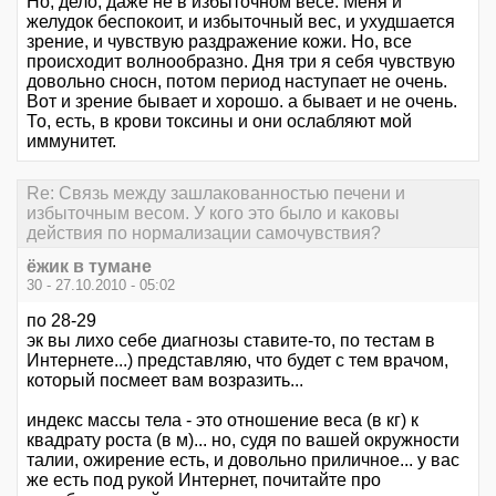
Но, дело, даже не в избыточном весе. Меня и
желудок беспокоит, и избыточный вес, и ухудшается
зрение, и чувствую раздражение кожи. Но, все
происходит волнообразно. Дня три я себя чувствую
довольно сносн, потом период наступает не очень.
Вот и зрение бывает и хорошо. а бывает и не очень.
То, есть, в крови токсины и они ослабляют мой
иммунитет.
Re: Связь между зашлакованностью печени и
избыточным весом. У кого это было и каковы
действия по нормализации самочувствия?
ёжик в тумане
30 - 27.10.2010 - 05:02
по 28-29
эк вы лихо себе диагнозы ставите-то, по тестам в
Интернете...) представляю, что будет с тем врачом,
который посмеет вам возразить...
индекс массы тела - это отношение веса (в кг) к
квадрату роста (в м)... но, судя по вашей окружности
талии, ожирение есть, и довольно приличное... у вас
же есть под рукой Интернет, почитайте про