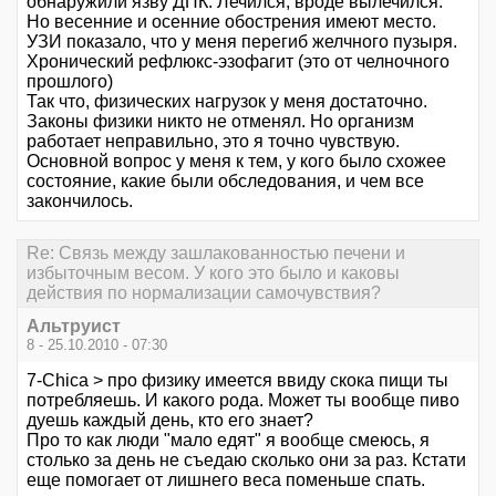
обнаружили язву ДПК. Лечился, вроде вылечился.
Но весенние и осенние обострения имеют место.
УЗИ показало, что у меня перегиб желчного пузыря.
Хронический рефлюкс-эзофагит (это от челночного
прошлого)
Так что, физических нагрузок у меня достаточно.
Законы физики никто не отменял. Но организм
работает неправильно, это я точно чувствую.
Основной вопрос у меня к тем, у кого было схожее
состояние, какие были обследования, и чем все
закончилось.
Re: Связь между зашлакованностью печени и
избыточным весом. У кого это было и каковы
действия по нормализации самочувствия?
Альтруист
8 - 25.10.2010 - 07:30
7-Chica > про физику имеется ввиду скока пищи ты
потребляешь. И какого рода. Может ты вообще пиво
дуешь каждый день, кто его знает?
Про то как люди "мало едят" я вообще смеюсь, я
столько за день не съедаю сколько они за раз. Кстати
еще помогает от лишнего веса поменьше спать.