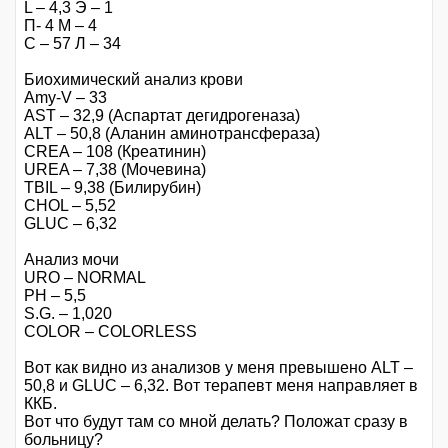
L – 4,3 Э – 1
П- 4 М – 4
С – 57 Л – 34
Биохимический анализ крови
Amy-V – 33
AST – 32,9 (Аспартат дегидрогеназа)
ALT – 50,8 (Аланин аминотрансфераза)
CREA – 108 (Креатинин)
UREA – 7,38 (Мочевина)
TBIL – 9,38 (Билирубин)
CHOL – 5,52
GLUC – 6,32
Анализ мочи
URO – NORMAL
PH – 5,5
S.G. – 1,020
COLOR – COLORLESS
Вот как видно из анализов у меня превышено ALT –
50,8 и GLUC – 6,32. Вот терапевт меня направляет в
ККБ.
Вот что будут там со мной делать? Положат сразу в
больницу?