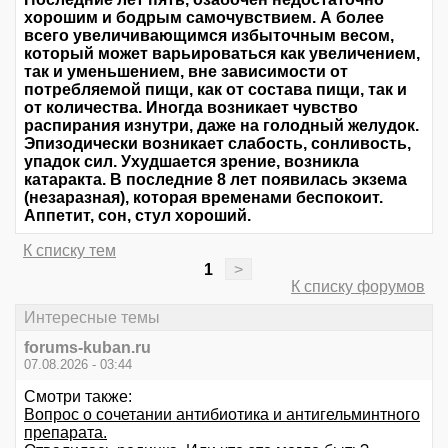
хорошим и бодрым самочувствием. А более
всего увеличивающимся избыточным весом,
который может варьироваться как увеличением,
так и уменьшением, вне зависимости от
потребляемой пищи, как от состава пищи, так и
от количества. Иногда возникает чувство
распирания изнутри, даже на голодный желудок.
Эпизодически возникает слабость, сонливость,
упадок сил. Ухудшается зрение, возникла
катаракта. В последние 8 лет появилась экзема
(незаразная), которая временами беспокоит.
Аппетит, сон, стул хороший.
К списку тем
1
>
К списку форумов
Интересные темы
forums-kuban.ru
07.08.2026 - 03:44
Смотри также:
Вопрос о сочетании антибиотика и антигельминтного
препарата.