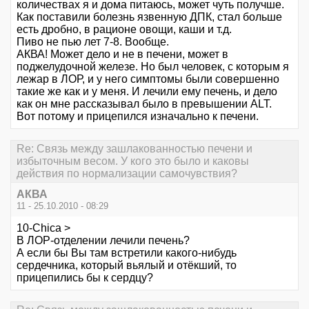
количествах я и дома питаюсь, может чуть получше.
Как поставили болезнь язвенную ДПК, стал больше
есть дробно, в рационе овощи, каши и т.д.
Пиво не пью лет 7-8. Вообще.
АКВА! Может дело и не в печени, может в
поджелудочной железе. Но был человек, с которым я
лежар в ЛОР, и у него симптомы были совершенно
такие же как и у меня. И лечили ему печень, и дело
как он мне рассказывал было в превышении ALT.
Вот потому и прицепился изначально к печени.
Re: Связь между зашлакованностью печени и
избыточным весом. У кого это было и каковы
действия по нормализации самочувствия?
АКВА
11 - 25.10.2010 - 08:29
10-Chica >
В ЛОР-отделении лечили печень?
А если бы Вы там встретили какого-нибудь
сердечника, который вьялый и отёкший, то
прицепились бы к сердцу?