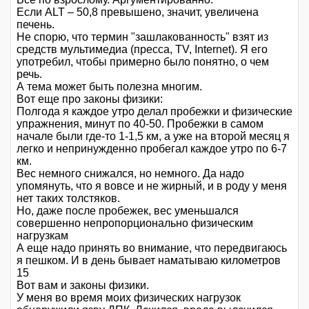
Если ALT – 50,8 превышено, значит, увеличена
печень.
Не спорю, что термин "зашлакованность" взят из
средств мультимедиа (пресса, TV, Internet). Я его
употребил, чтобы примерно было понятно, о чем
речь.
А тема может быть полезна многим.
Вот еще про законы физики:
Полгода я каждое утро делал пробежки и физические
упражнения, минут по 40-50. Пробежки в самом
начале были где-то 1-1,5 км, а уже на второй месяц я
легко и непринужденно пробегал каждое утро по 6-7
км.
Вес немного снижался, но немного. Да надо
упомянуть, что я вовсе и не жирный, и в роду у меня
нет таких толстяков.
Но, даже после пробежек, вес уменьшался
совершенно непропорционально физическим
нагрузкам
А еще надо принять во внимание, что передвигаюсь
я пешком. И в день бывает наматываю километров
15
Вот вам и законы физики.
У меня во время моих физических нагрузок