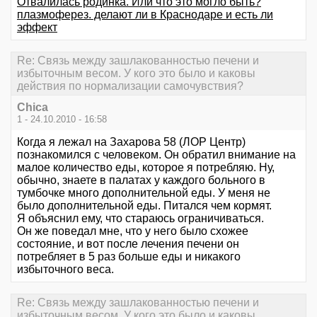
Отвалилась родинка. Или что это могло быть?
плазмоферез. делают ли в Краснодаре и есть ли
эффект
Re: Связь между зашлакованностью печени и
избыточным весом. У кого это было и каковы
действия по нормализации самочувствия?
Chica
1 - 24.10.2010 - 16:58
Когда я лежал на Захарова 58 (ЛОР Центр)
познакомился с человеком. Он обратил внимание на
малое количество еды, которое я потребляю. Ну,
обычно, знаете в палатах у каждого больного в
тумбочке много дополнительной еды. У меня не
было дополнительной еды. Питался чем кормят.
Я объяснил ему, что стараюсь ограничиваться.
Он же поведал мне, что у него было схожее
состояние, и вот после лечения печени он
потребляет в 5 раз больше еды и никакого
избыточного веса.
Re: Связь между зашлакованностью печени и
избыточным весом. У кого это было и каковы