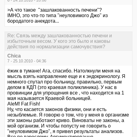
6 - 24.10.2010 - 20:06
>А что такое "зашлакованность печени"?
IMHO, это что-то типа "неуловимого Джо" из
бородатого анекдота...
Re: Связь между зашлакованностью печени и
избыточным весом. У кого это было и каковы
действия по нормализации самочувствия?
Chica
7 - 25.10.2010 - 04:36
ёжик в тумане! Ага, спасибо. Натолкнули меня на
мысль взять направление еще и к эндокринологу. Я
немного спутал про больницу, правильно, первым
делом в КДП (это краевая поликлиника). У нас в
провинции для упрощения все , что находится на 1
мая называется Краевой больницей.
AleM! Fat Fish!
Ну, что касается законов физики, они и есть
незыблемые. Я говорю о том, что у меня в организме
эти законы работают криво. Виноваты не законы, а
мой организм. И чтобы попусту не говорить о
"неуловимом Джо", я привел результаты анализов.
Все по взрослому. Аргументированно.