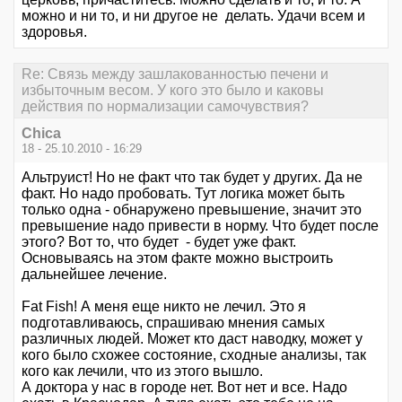
можно и ни то, и ни другое не делать. Удачи всем и
здоровья.
Re: Связь между зашлакованностью печени и
избыточным весом. У кого это было и каковы
действия по нормализации самочувствия?
Chica
18 - 25.10.2010 - 16:29
Альтруист! Но не факт что так будет у других. Да не
факт. Но надо пробовать. Тут логика может быть
только одна - обнаружено превышение, значит это
превышение надо привести в норму. Что будет после
этого? Вот то, что будет - будет уже факт.
Основываясь на этом факте можно выстроить
дальнейшее лечение.
Fat Fish! А меня еще никто не лечил. Это я
подготавливаюсь, спрашиваю мнения самых
различных людей. Может кто даст наводку, может у
кого было схожее состояние, сходные анализы, так
кого как лечили, что из этого вышло.
А доктора у нас в городе нет. Вот нет и все. Надо