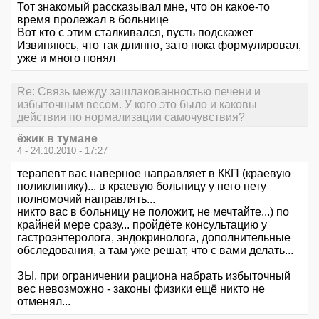
Тот знакомый рассказывал мне, что он какое-то
время пролежал в больнице
Вот кто с этим сталкивался, пусть подскажет
Извиняюсь, что так длинно, зато пока формулировал,
уже и много понял
Re: Связь между зашлакованностью печени и
избыточным весом. У кого это было и каковы
действия по нормализации самочувствия?
ёжик в тумане
4 - 24.10.2010 - 17:27
терапевт вас наверное направляет в ККП (краевую
поликлинику)... в краевую больницу у него нету
полномочий направлять...
никто вас в больницу не положит, не мечтайте...) по
крайней мере сразу... пройдёте консультацию у
гастроэнтеролога, эндокринолога, дополнительные
обследования, а там уже решат, что с вами делать...
ЗЫ. при ограничении рациона набрать избыточный
вес невозможно - законы физики ещё никто не
отменял...