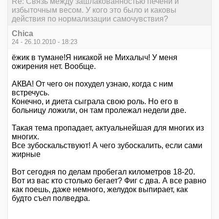
Re: Связь между зашлакованностью печени и
избыточным весом. У кого это было и каковы
действия по нормализации самочувствия?
Chica
24 - 26.10.2010 - 18:23
ёжик в тумане!Я никакой не Михалыч! У меня
ожирения нет. Вообще.
АКВА! От чего он похудел узнаю, когда с ним
встречусь.
Конечно, и диета сыграла свою роль. Но его в
больницу ложили, он там пролежал недели две.
Такая тема пропадает, актуальнейшая для многих из
многих.
Все зубоскальствуют! А чего зубоскалить, если сами
жирные
Вот сегодня по делам пробегал километров 18-20.
Вот из вас кто столько бегает? Фиг с два. А все равно
как поешь, даже немного, желудок выпирает, как
будто съел полведра.