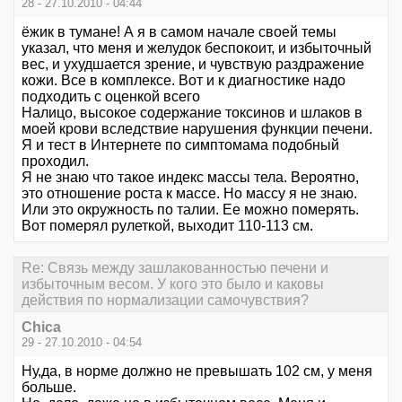
28 - 27.10.2010 - 04:44
ёжик в тумане! А я в самом начале своей темы
указал, что меня и желудок беспокоит, и избыточный
вес, и ухудшается зрение, и чувствую раздражение
кожи. Все в комплексе. Вот и к диагностике надо
подходить с оценкой всего
Налицо, высокое содержание токсинов и шлаков в
моей крови вследствие нарушения функции печени.
Я и тест в Интернете по симптомама подобный
проходил.
Я не знаю что такое индекс массы тела. Вероятно,
это отношение роста к массе. Но массу я не знаю.
Или это окружность по талии. Ее можно померять.
Вот померял рулеткой, выходит 110-113 см.
Re: Связь между зашлакованностью печени и
избыточным весом. У кого это было и каковы
действия по нормализации самочувствия?
Chica
29 - 27.10.2010 - 04:54
Ну,да, в норме должно не превышать 102 см, у меня
больше.