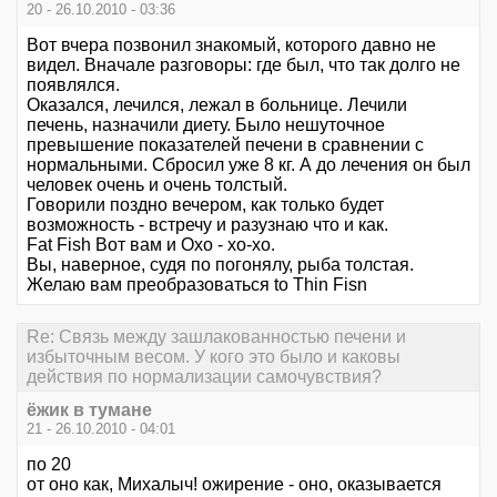
20 - 26.10.2010 - 03:36
Вот вчера позвонил знакомый, которого давно не
видел. Вначале разговоры: где был, что так долго не
появлялся.
Оказался, лечился, лежал в больнице. Лечили
печень, назначили диету. Было нешуточное
превышение показателей печени в сравнении с
нормальными. Сбросил уже 8 кг. А до лечения он был
человек очень и очень толстый.
Говорили поздно вечером, как только будет
возможность - встречу и разузнаю что и как.
Fat Fish Вот вам и Охо - хо-хо.
Вы, наверное, судя по погонялу, рыба толстая.
Желаю вам преобразоваться to Thin Fisn
Re: Связь между зашлакованностью печени и
избыточным весом. У кого это было и каковы
действия по нормализации самочувствия?
ёжик в тумане
21 - 26.10.2010 - 04:01
по 20
от оно как, Михалыч! ожирение - оно, оказывается