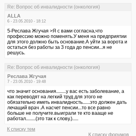
Re: Вопрос об инвалидности (онкология)
АLLA
6 - 23.05.2010 - 18:12
5-Реслава Жгучая >Я с вами согласна,что
профессию можно поменять.У меня на предприятии
для этого должно быть основание.А уйти за ворота и
остаться без работы за 3 года до пенсии...я не
решусь.
Re: Вопрос об инвалидности (онкология)
Реслава Жгучая
7 - 23.05.2010 - 19:48
что значит основания........у вас есть заболевание, а
как переводят на легкий труд для этого не
обязательно иметь инвалидность......это должен дать
лечащий врач .А насчет пенсии...то все равно
больше не получите.выиграли те кто вааще не
работал........(это так к слову.).....
К списку тем
К списку форумов