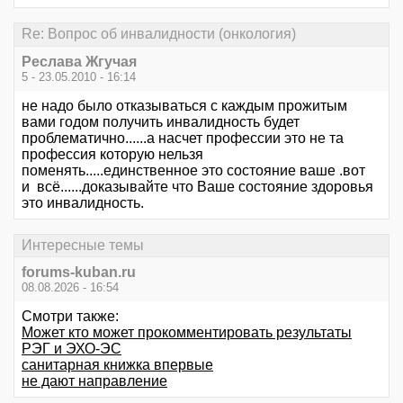
Re: Вопрос об инвалидности (онкология)
Реслава Жгучая
5 - 23.05.2010 - 16:14
не надо было отказываться с каждым прожитым
вами годом получить инвалидность будет
проблематично......а насчет профессии это не та
профессия которую нельзя
поменять.....единственное это состояние ваше .вот
и всё......доказывайте что Ваше состояние здоровья
это инвалидность.
Интересные темы
forums-kuban.ru
08.08.2026 - 16:54
Смотри также:
Может кто может прокомментировать результаты
РЭГ и ЭХО-ЭС
санитарная книжка впервые
не дают направление