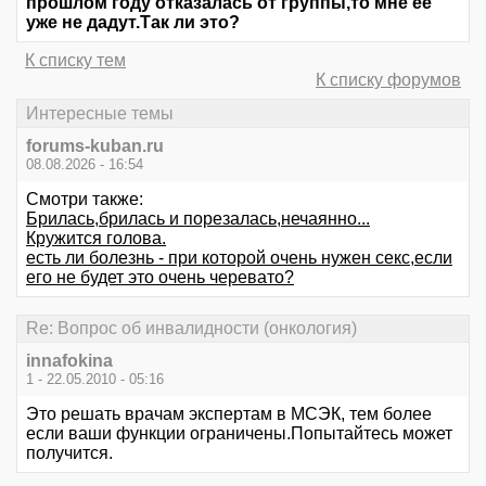
прошлом году отказалась от группы,то мне её
уже не дадут.Так ли это?
К списку тем
К списку форумов
Интересные темы
forums-kuban.ru
08.08.2026 - 16:54
Смотри также:
Брилась,брилась и порезалась,нечаянно...
Кружится голова.
есть ли болезнь - при которой очень нужен секс,если
его не будет это очень черевато?
Re: Вопрос об инвалидности (онкология)
innafokina
1 - 22.05.2010 - 05:16
Это решать врачам экспертам в МСЭК, тем более
если ваши функции ограничены.Попытайтесь может
получится.