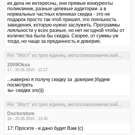
их дела не интересны, они прямые конкуренты
поликлиник, разные целевые аудитории. а в
нормальных частных клиниках скидка - это не
подарок просто так чтоб пришел, это лояльность
заведения, которую нужно заслужить. Программы
лояльности у всех разные, но нет ни одной чтобы от
количества была бы скидка. Скорее, от суммы уж
тогда, но чаще за преданность и доверие.
Re: "Мост" из трех единиц, металлокерамический...
2009Oksa
17 - 20.05.2010 - 12:27
...наверно я получу скидку за доверие:)будем
посмотреть
зы- скидки зло)))
Re: "Мост" из трех единиц, металлокерамический...
Doctorstom
18 - 20.05.2010 - 13:45
17: Просите - и дано будет Вам (с)