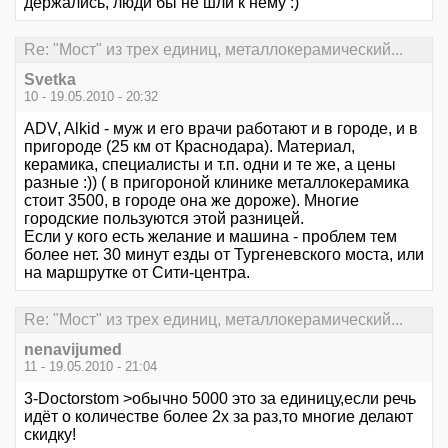
держались, люди бы не шли к нему :)
Re: "Мост" из трех единиц, металлокерамический...
Svetka
10 - 19.05.2010 - 20:32
ADV, Alkid - муж и его врачи работают и в городе, и в
пригороде (25 км от Краснодара). Материал,
керамика, специалисты и т.п. одни и те же, а цены
разные :)) ( в пригороной клинике металлокерамика
стоит 3500, в городе она же дороже). Многие
городские пользуются этой разницей.
Если у кого есть желание и машина - проблем тем
более нет. 30 минут езды от Тургеневского моста, или
на маршрутке от Сити-центра.
Re: "Мост" из трех единиц, металлокерамический...
nenavijumed
11 - 19.05.2010 - 21:04
3-Doctorstom >обычно 5000 это за единицу,если речь
идёт о количестве более 2х за раз,то многие делают
скидку!