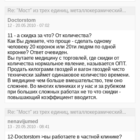
Re: "Мост" из трех единиц, металлокерамический...
Doctorstom
12 - 20.05.2010 - 07:02
11 - а скидка за что? От количества?
Как Вы думаете, что проще - сделать одному
человеку 20 коронок или 20ти людям по одной
коронке? Ответ очевиден.
Вы путаете медицину с торговлей, где скидки от
количества нормальное явление, называется ОПТ.
Продать килограмм гвоздей и вагон гвоздей чисто
технически займет одинаковое количество времени.
В медицине чем больше вмешательство, тем оно
сложнее. Во многих клиниках и у нас и за рубежом
при больших сложных работах не то что скидки -
повышающий коэффициент вводится.
Re: "Мост" из трех единиц, металлокерамический...
nenavijumed
13 - 20.05.2010 - 08:41
12-Doctorstom >вы работаете в частной клинике?