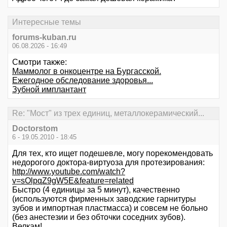
Интересные темы
forums-kuban.ru
06.08.2026 - 16:49
Смотри также:
Маммолог в онкоцентре на Бургасской.
Ежегодное обследование здоровья...
Зубной имплантант
Re: "Мост" из трех единиц, металлокерамический...
Doctorstom
6 - 19.05.2010 - 18:45
Для тех, кто ищет подешевле, могу порекомендовать
недорогого доктора-виртуоза для протезирования:
http://www.youtube.com/watch?
v=sOlpqZ9gW5E&feature=related
Быстро (4 единицы за 5 минут), качественно
(используются фирменных заводские гарнитуры
зубов и импортная пластмасса) и совсем не больно
(без анестезии и без обточки соседних зубов).
Велкам!