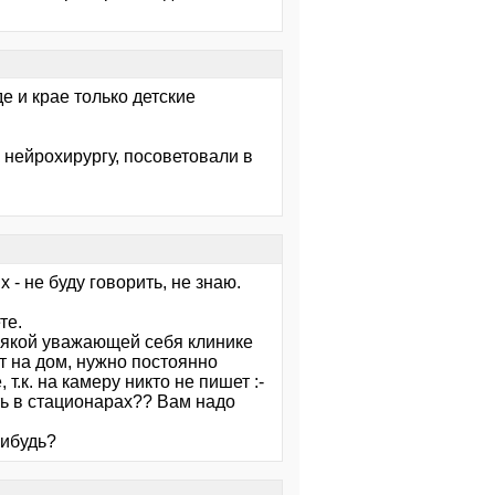
е и крае только детские
 нейрохирургу, посоветовали в
х - не буду говорить, не знаю.
те.
всякой уважающей себя клинике
ют на дом, нужно постоянно
т.к. на камеру никто не пишет :-
сть в стационарах?? Вам надо
нибудь?