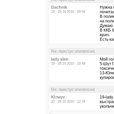
Dachnik
Нужна к
18 - 28.10.2010 - 09:56
почита
В полик
на поли
Думаю 
В ККБ б
врач.
Есть к
Re: приступ эпилепсии
lady elen
Мой гол
19 - 28.10.2010 - 10:49
5-Шут 
токсичн
13-Юлиу
купиро
Re: приступ эпилепсии
Юлиус
19-lady
20 - 28.10.2010 - 12:34
выстраи
укольчи