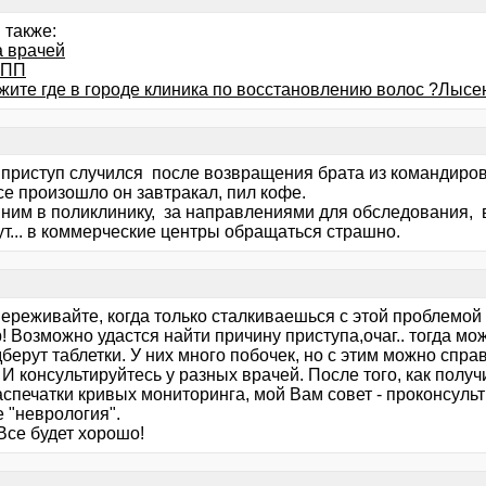
 также:
 врачей
ППП
жите где в городе клиника по восстановлению волос ?Лысе
 приступ случился после возвращения брата из командиров
се произошло он завтракал, пил кофе.
 ним в поликлинику, за направлениями для обследования, 
т... в коммерческие центры обращаться страшно.
ереживайте, когда только сталкиваешься с этой проблемой -
 Возможно удастся найти причину приступа,очаг.. тогда мо
берут таблетки. У них много побочек, но с этим можно спра
 И консультируйтесь у разных врачей. После того, как полу
аспечатки кривых мониторинга, мой Вам совет - проконсуль
 "неврология".
Все будет хорошо!