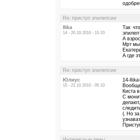
одобрен
Re: приступ эпилепсии
Ilika
Так что
14 - 20.10.2010 - 15:33
эпилеп
А взрос
Мрт мы 
Екатер
А где э
Re: приступ эпилепсии
Юлиус
14-Ilik
15 - 21.10.2010 - 05:10
Вообще
Киста 
С мони
делают,
следить
(. Но з
узнават
Присту
Интересные темы