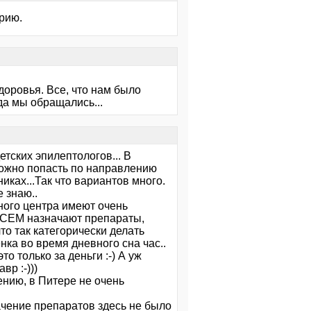
трию.
доровья. Все, что нам было
да мы обращались...
тских эпилептологов... В
 можно попасть по направлению
иках...Так что вариантов много.
 знаю..
ного центра имеют очень
 ВСЕМ назначают препараты,
то так категорически делать
енка во время дневного сна час..
то только за деньги :-) А уж
р :-)))
ению, в Питере не очень
ачение препаратов здесь не было