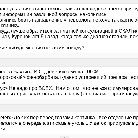
онсультация эпилептолога, так как последнее время присту
л информации различной вопросы накопились.
линике брать направление у невролога не хочу, так как не 
клинику.
куда лучше обратиться за платной консультацией в СКАЛ ил
ыл у Куреной лет 8 назад, когда только диагноз ставили, по
акие-нибудь мнения по этому поводу?
ос за Бахтина И.С., доверяю ему на 100%!
Гороховый> фенобарбитал -давно устаревший препарат, ес
ые...
с> Не надо про ВСЕХ...Нам о том , что нельзя стимулирова
ванных приступах сказал наш врач ( специалист противосуд
 elen> До сих пор перед глазами картинка - все отделение 
вается в очередь а эти самые уколы.. У деток приступов в 
ки...