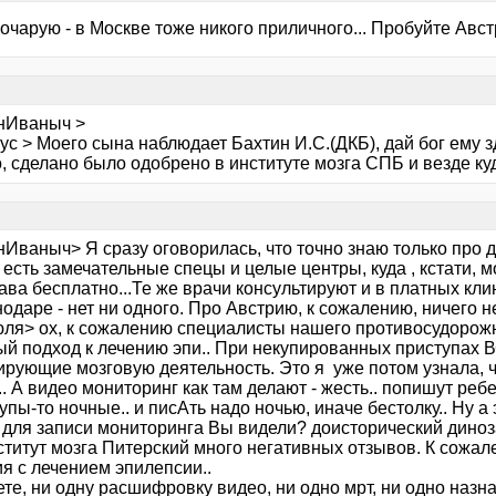
зочарую - в Москве тоже никого приличного... Пробуйте Авс
нИваныч >
с > Моего сына наблюдает Бахтин И.С.(ДКБ), дай бог ему з
, сделано было одобрено в институте мозга СПБ и везде ку
Иваныч> Я сразу оговорилась, что точно знаю только про де
 есть замечательные спецы и целые центры, куда , кстати,
ва бесплатно...Те же врачи консультируют и в платных клин
одаре - нет ни одного. Про Австрию, к сожалению, ничего не
юля> ох, к сожалению специалисты нашего противосудорож
ый подход к лечению эпи.. При некупированных приступах
рующие мозговую деятельность. Это я уже потом узнала, ч
.. А видео мониторинг как там делают - жесть.. попишут реб
упы-то ночные.. и писАть надо ночью, иначе бестолку.. Ну а э
для записи мониторинга Вы видели? доисторический динозав
ститут мозга Питерский много негативных отзывов. К сожал
я с лечением эпилепсии..
те, ни одну расшифровку видео, ни одно мрт, ни одно назн