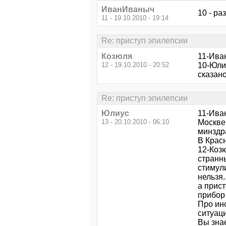
ИванИваныч
10 - ра
11 - 19.10.2010 - 19:14
Re: приступ эпилепсии
Козюля
11-Ива
12 - 19.10.2010 - 20:52
10-Юлиу
сказано
Re: приступ эпилепсии
Юлиус
11-Иван
13 - 20.10.2010 - 06:10
Москве
минздра
В Красн
12-Коз
странн
стимули
нельзя.
а прист
прибор 
Про ин
ситуаци
Вы знае