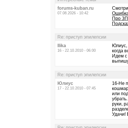
forums-kuban.ru
Смотри
07.08.2026 - 10:42
Ошибка
Про З
Подска
Re: приступ эпилепсии
Ilika
Юлиус,
16 - 22.10.2010 - 06:00
когда в
Идем с
выпишу
Re: приступ эпилепсии
Юлиус
16-Не п
17 - 22.10.2010 - 07:45
кошмар!
или под
убрать.
руки, р
разделе
Удачи! 
Re: приступ эпилепсии