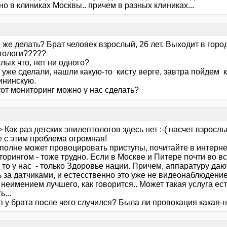
о в клиниках Москвы.. причем в разных клиниках...
 же делать? Брат человек взрослый, 26 лет. Выходит в город
тологи?????
лых что, нет ни одного?
уже сделали, нашли какую-то кисту верге, завтра пойдем к
ининскую.
тот мониторинг можно у нас сделать?
a> Как раз детских эпилептологов здесь нет :-( насчет взрослы
 с этим проблема огромная!
вполне может провоцировать приступы, почитайте в интерне
торингом - тоже трудно. Если в Москве и Питере почти во 
 то у нас - только Здоровье нации. Причем, аппаратуру да
 за датчиками, и естесственно это уже не видеонаблюдение, 
а неимением лучшего, как говорится.. Может такая услуга е
ь...
п у брата после чего случился? Была ли провокация какая-