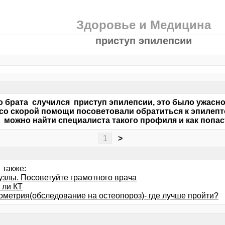
Здоровье и Медицина
приступ эпилепсии
о брата случился приступ эпилепсии, это было ужасно
со скорой помощи посоветовали обратиться к эпилепто
 можно найти специалиста такого профиля и как попас
1
>
 также:
злы. Посоветуйте грамотного врача
 ли КТ
ометрия(обследование на остеопороз)- где лучше пройти?