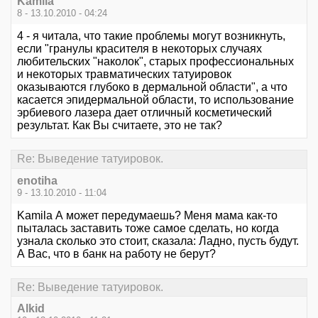
Kamila
8 - 13.10.2010 - 04:24
4 - я читала, что такие проблемы могут возникнуть,
если "гранулы красителя в некоторых случаях
любительских "наколок", старых профессиональных
и некоторых травматических татуировок
оказываются глубоко в дермальной области", а что
касается эпидермальной области, то использование
эрбиевого лазера дает отличный косметический
результат. Как Вы считаете, это не так?
Re: Выведение татуировок.
enotiha
9 - 13.10.2010 - 11:04
Kamila А может передумаешь? Меня мама как-то
пыталась заставить тоже самое сделать, но когда
узнала сколько это стоит, сказала: Ладно, пусть будут.
А Вас, что в банк на работу не берут?
Re: Выведение татуировок.
Alkid