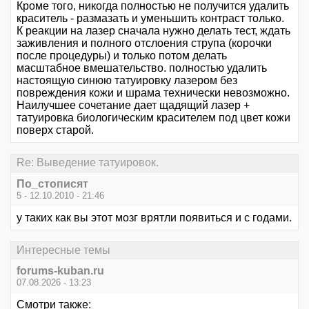
Кроме того, никогда полностью не получится удалить
краситель - размазать и уменьшить контраст только.
К реакции на лазер сначала нужно делать тест, ждать
заживления и полного отслоения струпа (корочки
после процедуры) и только потом делать
масштабное вмешательство. полностью удалить
настоящую синюю татуировку лазером без
повреждения кожи и шрама технически невозможно.
Наилучшее сочетание дает щадящий лазер +
татуировка биологическим красителем под цвет кожи
поверх старой.
Re: Выведение татуировок.
По_стописят
5 - 12.10.2010 - 21:46
у таких как вы этот мозг врятли появиться и с годами.
Интересные темы
forums-kuban.ru
07.08.2026 - 13:23
Смотри также: