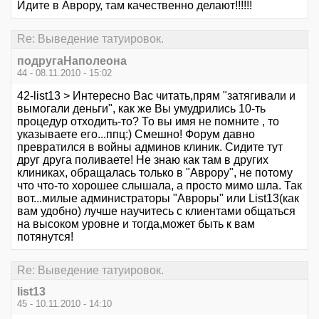
Идите в Аврору, там качественно делают!!!!!!
Re: Выведение татуировок.
подругаНаполеона
44 - 08.11.2010 - 15:02
42-list13 > Интересно Вас читать,прям "затягивали и
вымогали деньги", как же Вы умудрились 10-ть
процедур отходить-то? То вы имя не помните , то
указываете его...ппц:) Смешно! Форум давно
превратился в войны админов клиник. Сидите тут
друг друга поливаете! Не знаю как там в других
клиниках, обращалась только в "Аврору", не потому
что что-то хорошее слышала, а просто мимо шла. Так
вот...милые администраторы "Авроры" или List13(как
вам удобно) лучше научитесь с клиентами общаться
на высоком уровне и тогда,может быть к вам
потянутся!
Re: Выведение татуировок.
list13
45 - 10.11.2010 - 14:10