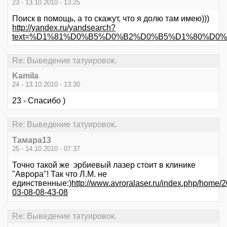
23 - 13.10.2010 - 13:25
Поиск в помощь, а то скажут, что я долю там имею)))
http://yandex.ru/yandsearch?
text=%D1%81%D0%B5%D0%B2%D0%B5%D1%80%D0%BD%
Re: Выведение татуировок.
Kamila
24 - 13.10.2010 - 13:30
23 - Спасибо )
Re: Выведение татуировок.
Тамара13
25 - 14.10.2010 - 07:37
Точно такой же эрбиевый лазер стоит в клинике
"Аврора"! Так что Л.М. не
единственные:)
http://www.avroralaser.ru/index.php/home/
03-08-08-43-08
Re: Выведение татуировок.