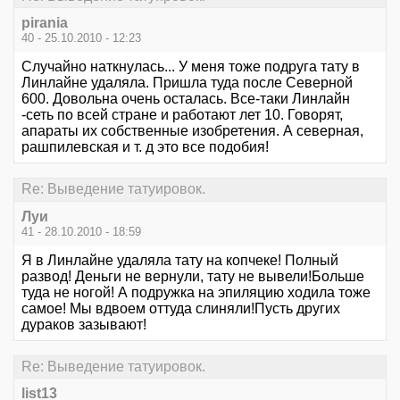
pirania
40 - 25.10.2010 - 12:23
Случайно наткнулась... У меня тоже подруга тату в
Линлайне удаляла. Пришла туда после Северной
600. Довольна очень осталась. Все-таки Линлайн
-сеть по всей стране и работают лет 10. Говорят,
апараты их собственные изобретения. А северная,
рашпилевская и т. д это все подобия!
Re: Выведение татуировок.
Луи
41 - 28.10.2010 - 18:59
Я в Линлайне удаляла тату на копчеке! Полный
развод! Деньги не вернули, тату не вывели!Больше
туда не ногой! А подружка на эпиляцию ходила тоже
самое! Мы вдвоем оттуда слиняли!Пусть других
дураков зазывают!
Re: Выведение татуировок.
list13