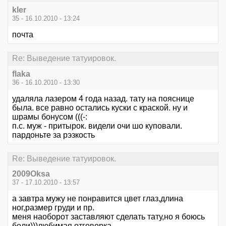
kler
35 - 16.10.2010 - 13:24
почта
Re: Выведение татуировок.
flaka
36 - 16.10.2010 - 13:30
удаляла лазером 4 года назад. тату на пояснице
была. все равно остались куски с краской. ну и
шрамы бонусом (((-:
п.с. муж - притырок. видели очи шо куповали.
пардоньте за рэзкость
Re: Выведение татуировок.
2009Oksa
37 - 17.10.2010 - 13:57
а завтра мужу не понравится цвет глаз,длина
ног,размер груди и пр.
меня наоборот заставляют сделать тату,но я боюсь
боли)))любимая отговорка