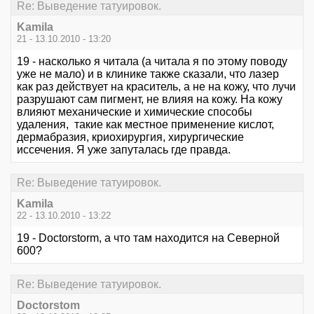
Re: Выведение татуировок.
Kamila
21 - 13.10.2010 - 13:20
19 - насколько я читала (а читала я по этому поводу
уже не мало) и в клинике также сказали, что лазер
как раз действует на краситель, а не на кожу, что лучи
разрушают сам пигмент, не влияя на кожу. На кожу
влияют механические и химические способы
удаления, такие как местное применение кислот,
дермабразия, криохирургия, хирургические
иссечения. Я уже запуталась где правда.
Re: Выведение татуировок.
Kamila
22 - 13.10.2010 - 13:22
19 - Doctorstorm, а что там находится на Северной
600?
Re: Выведение татуировок.
Doctorstom