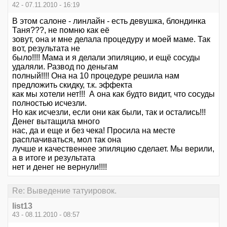
42 - 07.11.2010 - 16:19
В этом салоне - линлайн - есть девушка, блондинка
Таня???, не помню как её
зовут, она и мне делала процедуру и моей маме. Так
вот, результата не
было!!!! Мама и я делали эпиляцию, и ещё сосуды
удаляли. Развод по деньгам
полный!!!! Она на 10 процедуре решила нам
предложить скидку, т.к. эффекта
как мы хотели нет!!! А она как будто видит, что сосуды
полностью исчезли.
Но как исчезли, если они как были, так и остались!!!
Денег вытащила много
нас, да и еще и без чека! Просила на месте
расплачиваться, мол так она
лучше и качественнее эпиляцию сделает. Мы верили,
а в итоге и результата
нет и денег не вернули!!!!
Re: Выведение татуировок.
list13
43 - 08.11.2010 - 08:57