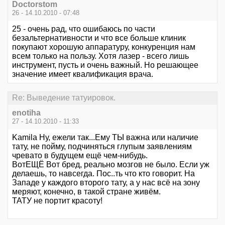
Doctorstom
26 - 14.10.2010 - 07:48
25 - очень рад, что ошибаюсь по части
безальтернативности и что все больше клиник
покупают хорошую аппаратуру, конкуренция нам
всем только на пользу. Хотя лазер - всего лишь
инструмент, пусть и очень важный. Но решающее
значение имеет квалификация врача.
Re: Выведение татуировок.
enotiha
27 - 14.10.2010 - 11:33
Kamila Ну, ежели так...Ему ТЫ важна или наличие
тату, не пойму, подчиняться глупым заявлениям
чревато в будущем ещё чем-нибудь.
ВотЕЩЁ Вот бред, реально мозгов не было. Если уж
делаешь, то навсегда. Пос..ть что кто говорит. На
Западе у каждого второго тату, а у нас всё на зону
меряют, конечно, в такой стране живём.
ТАТУ не портит красоту!