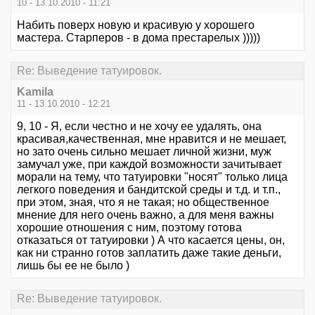
10 - 13.10.2010 - 11:21
Набить поверх новую и красивую у хорошего
мастера. Старперов - в дома престарелых )))))
Re: Выведение татуировок.
Kamila
11 - 13.10.2010 - 12:21
9, 10 - Я, если честно и не хочу ее удалять, она
красивая,качественная, мне нравится и не мешает,
но зато очень сильно мешает личной жизни, муж
замучал уже, при каждой возможности зачитывает
морали на тему, что татуировки "носят" только лица
легкого поведения и бандитской среды и т.д. и т.п.,
при этом, зная, что я не такая; но общественное
мнение для него очень важно, а для меня важны
хорошие отношения с ним, поэтому готова
отказаться от татуировки ) А что касается цены, он,
как ни странно готов заплатить даже такие деньги,
лишь бы ее не было )
Re: Выведение татуировок.