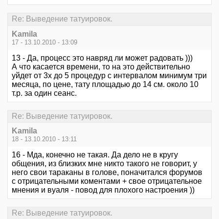
Re: Выведение татуировок.
Kamila
17 - 13.10.2010 - 13:09
13 - Да, процесс это навряд ли может радовать )))
А что касается времени, то на это действительно
уйдет от 3х до 5 процедур с интервалом минимум три
месяца, по цене, тату площадью до 14 см. около 10
т.р. за один сеанс.
Re: Выведение татуировок.
Kamila
18 - 13.10.2010 - 13:11
16 - Мда, конечно не такая. Да дело не в кругу
общения, из близких мне никто такого не говорит, у
него свои тараканы в голове, поначитался форумов
с отрицательными коментами + свое отрицательное
мнения и вуаля - повод для плохого настроения ))
Re: Выведение татуировок.