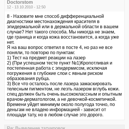
Doctorstom
12 - 13.10.2010 - 12:50
8 - Назовите мне способ дифференциальной
диагностики местонахождения красителя в
эпидермальной или в дермальной области в вашем
случае? Нет такого способа. Мы никогда не знаем,
где граница и когда кожа восстановится, а когда уже
нет.
Я на ваш вопрос ответил в посте 4, но раз не все
поняли, то повторю по пунктам:
1) Тест на предмет реакции на лазер
2) (При успешном тесте пункт №1)Кропотливая и
постепенная работа с эпидермисом, исключая
погружения в глубокие слои с явным риском
образования рубца.
3) Все что осталось после лазера замаскировать
телесным пигментом, не лезть лазером вглубь кожи.
спец должен быть очень высококлассным и опытным
врачом-дерматологом, а не девочкой-косметичкой.
Времени уйдет минимум около полугода точно, по
деньгам не владею информацией - зависит от
площади тату, но в любом случае это дорого.
Re: Выведение татуировок.