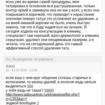
ясно уже во время самой процедуры, моя
татуировка в основном вся растушеванная, только
контур яркий и заживала она не как у всех, у всех она
покрывается корочкой, что приводит к нарастанию
эпителия поверх тату,и это усложняет ее удаление, а
на моей никакой корочки не было, очень быстро
зажила, так что я буду надеяться на лучшее. Я
сегодня ходила на консультацию в клинику,
специалист там хороший, врач-дерматолог и клиника
серьезная, удаляют они неодимовым лазером, а я
читала, что на сегодняшний день это самый
эффективный способ удаления тату.
Re: Выведение татуировок.
Alkid
16 - 13.10.2010 - 13:08
если ваш с ним круг общения сплошь старичье и
колхозники, то канеш удаляй. в колхозе ведь нельзя
выделяться )))))
у тебя ведь не такая? ))))))))
http://www.tattooartists.ru/photoplog/file.php?
n=1353&w=l
энджой вообщем ;)