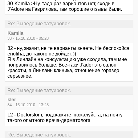
30-Kamila >Ну, тада раз вариантов нет, сходи в
J'Adore на Гаврилова, там хорошие отзывы были.
Re: Выведение татуировок.
Kamila
33 - 15.10.2010 - 05:28
32 - ну, значит, не те варианты знаете. Не беспокойся,
enotiha, до такого не дойдет. ))
Я в Линлайн на консультацию уже сходила, там мне
понравилось больше. Все-таки J'ador это салон
красоты, а Линлайн клиника, отношение гораздо
серьезнее.
Re: Выведение татуировок.
kler
34 - 16.10.2010 - 13:23
12 - Doctorstom, подскажите, пожалуйста, на почту
такого опытного врача-дерматолога
Re: Выведение татуировок.