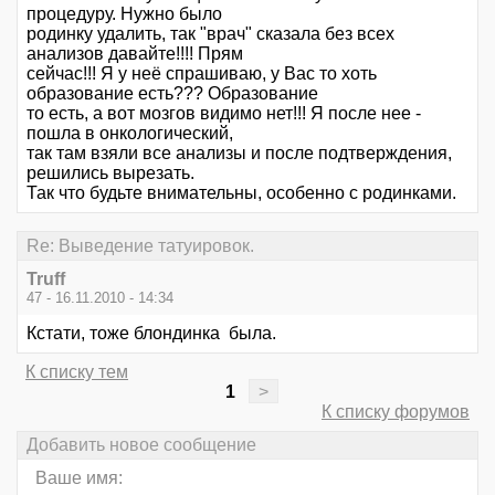
процедуру. Нужно было
родинку удалить, так "врач" сказала без всех
анализов давайте!!!! Прям
сейчас!!! Я у неё спрашиваю, у Вас то хоть
образование есть??? Образование
то есть, а вот мозгов видимо нет!!! Я после нее -
пошла в онкологический,
так там взяли все анализы и после подтверждения,
решились вырезать.
Так что будьте внимательны, особенно с родинками.
Re: Выведение татуировок.
Truff
47 - 16.11.2010 - 14:34
Кстати, тоже блондинка была.
К списку тем
1
>
К списку форумов
Добавить новое сообщение
Ваше имя: