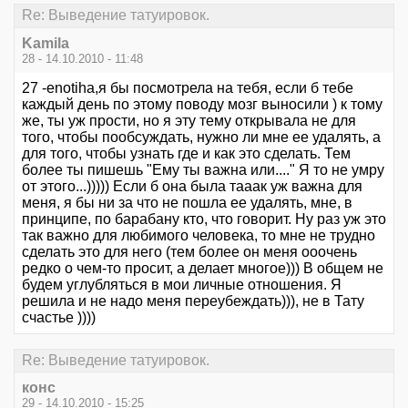
Re: Выведение татуировок.
Kamila
28 - 14.10.2010 - 11:48
27 -enotiha,я бы посмотрела на тебя, если б тебе
каждый день по этому поводу мозг выносили ) к тому
же, ты уж прости, но я эту тему открывала не для
того, чтобы пообсуждать, нужно ли мне ее удалять, а
для того, чтобы узнать где и как это сделать. Тем
более ты пишешь "Ему ты важна или...." Я то не умру
от этого...))))) Если б она была тааак уж важна для
меня, я бы ни за что не пошла ее удалять, мне, в
принципе, по барабану кто, что говорит. Ну раз уж это
так важно для любимого человека, то мне не трудно
сделать это для него (тем более он меня ооочень
редко о чем-то просит, а делает многое))) В общем не
будем углубляться в мои личные отношения. Я
решила и не надо меня переубеждать))), не в Тату
счастье ))))
Re: Выведение татуировок.
конс
29 - 14.10.2010 - 15:25