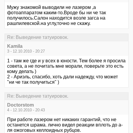
Мужу знакомой выводили не лазером ,а
фотоаппаратом каким-то.Вроде бы ни че так
получилось.Салон находится возле загса на
рашпилевской.на углу,точно не скажу.
Re: Выведение татуировок.
Kamila
3 - 12.10.2010 - 20:27
1 - там же где и у всех в юности. Тем более я просила
совета, а не почитать мне морали, поверьте это есть
кому делать )
2 - Ариэль, спасибо, хоть дали надежду, что может
"ни че так получиться" )
Re: Выведение татуировок.
Doctorstom
4 - 12.10.2010 - 20:43
При работе лазером нет никаких гарантий, что не
останется шрама. лично видел реакции вплоть до а-
ля ожоговых келлоидных рубцов.