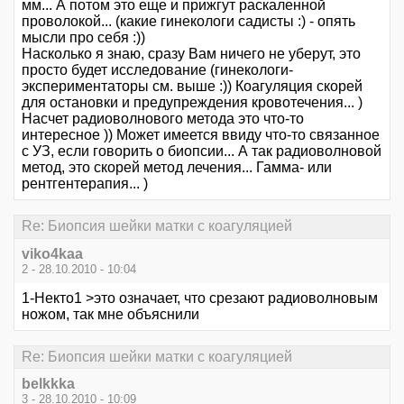
мм... А потом это еще и прижгут раскаленной
проволокой... (какие гинекологи садисты :) - опять
мысли про себя :))
Насколько я знаю, сразу Вам ничего не уберут, это
просто будет исследование (гинекологи-
экспериментаторы см. выше :)) Коагуляция скорей
для остановки и предупреждения кровотечения... )
Насчет радиоволнового метода это что-то
интересное )) Может имеется ввиду что-то связанное
с УЗ, если говорить о биопсии... А так радиоволновой
метод, это скорей метод лечения... Гамма- или
рентгентерапия... )
Re: Биопсия шейки матки с коагуляцией
viko4kaa
2 - 28.10.2010 - 10:04
1-Некто1 >это означает, что срезают радиоволновым
ножом, так мне объяснили
Re: Биопсия шейки матки с коагуляцией
belkkka
3 - 28.10.2010 - 10:09