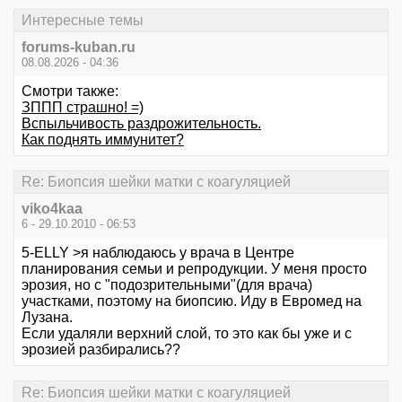
Интересные темы
forums-kuban.ru
08.08.2026 - 04:36
Смотри также:
ЗППП страшно! =)
Вспыльчивость раздрожительность.
Как поднять иммунитет?
Re: Биопсия шейки матки с коагуляцией
viko4kaa
6 - 29.10.2010 - 06:53
5-ELLY >я наблюдаюсь у врача в Центре
планирования семьи и репродукции. У меня просто
эрозия, но с "подозрительными"(для врача)
участками, поэтому на биопсию. Иду в Евромед на
Лузана.
Если удаляли верхний слой, то это как бы уже и с
эрозией разбирались??
Re: Биопсия шейки матки с коагуляцией