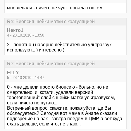
мне делали - ничего не чувствовала совсем..
Re: Биопсия шейки матки с коагуляцией
Некто1
4 - 28.10.2010 - 13:50
2 - понятно ) наверно действительно ультразвук
используют... ) интересно )
Re: Биопсия шейки матки с коагуляцией
ELLY
5 - 28.10.2010 - 14:47
0 - мне делали просто биопсию - больно, но не
смертельно, и, кстати, удаляли верхний
"ороговевший" слой с шейки матки ультразвуком,
если ничего не путаю...
Встречный вопрос, скажите, пожалуйста где Вы
обследуетесь? Сегодня вот маме в Анапе сказали
подозрение на рак - завтра поедем в ЦМР, а вот куда
ехать дальше, если что, не знаю...