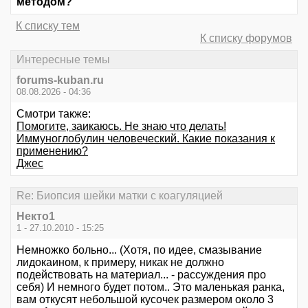
методом?
К списку тем
К списку форумов
Интересные темы
forums-kuban.ru
08.08.2026 - 04:36
Смотри также:
Помогите, заикаюсь. Не знаю что делать!
Иммуноглобулин человеческий. Какие показания к
применению?
Джес
Re: Биопсия шейки матки с коагуляцией
Некто1
1 - 27.10.2010 - 15:25
Немножко больно... (Хотя, по идее, смазывание
лидокаином, к примеру, никак не должно
подействовать на материал... - рассуждения про
себя) И немного будет потом.. Это маленькая ранка,
вам откусят небольшой кусочек размером около 3