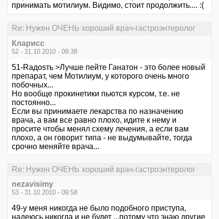
принимать мотилиум. Видимо, стоит продолжить.... :(
Re: Нужен ОЧЕНЬ хороший врач-гастроэнтеролог
Кларисс
52 - 31.10.2010 - 09:38
51-Rадоsть >Лучше пейте Ганатон - это более новый
препарат, чем Мотилиум, у которого очень много
побочных...
Но вообще прокинетики пьются курсом, т.е. не
постоянно...
Если вы принимаете лекарства по назначению
врача, а вам все равно плохо, идите к нему и
просите чтобы менял схему лечения, а если вам
плохо, а он говорит типа - не выдумывайте, тогда
срочно меняйте врача...
Re: Нужен ОЧЕНЬ хороший врач-гастроэнтеролог
nezavisimy
53 - 31.10.2010 - 09:58
49-у меня никогда не было подобного приступа,
надеюсь никогда и не будет ...потому что знаю другие