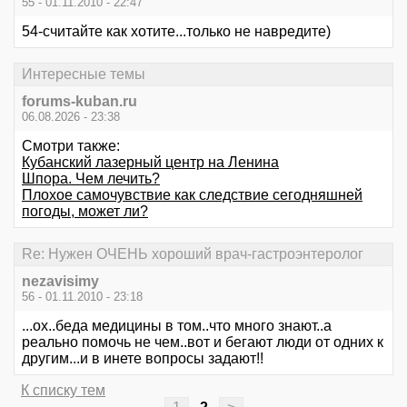
55 - 01.11.2010 - 22:47
54-считайте как хотите...только не навредите)
Интересные темы
forums-kuban.ru
06.08.2026 - 23:38
Смотри также:
Кубанский лазерный центр на Ленина
Шпора. Чем лечить?
Плохое самочувствие как следствие сегодняшней
погоды, может ли?
Re: Нужен ОЧЕНЬ хороший врач-гастроэнтеролог
nezavisimy
56 - 01.11.2010 - 23:18
...ох..беда медицины в том..что много знают..а
реально помочь не чем..вот и бегают люди от одних к
другим...и в инете вопросы задают!!
К списку тем
1
2
>