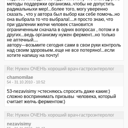
методы поддержки организма..чтобы не допустить
радикальныхи мер!...более того, могу уверенно
сказать , что у автора был выбор как себе помочь..но
она выбрала то что выбрала!....я просто знаю, что
при удалении желчи человек становится
ограниченным сначала в одних вопросах , потом и в
других...ведь организму нужен фермент...но только
не аптечный....
автору---возьмите сегодня сами в свои руки контроль
над своим здоровьем..еще не все потеряно!...если
хотите напишу на почту!
Re: Нужен ОЧЕНЬ хороший врач-гастроэнтеролог
chamomilae
54 - 31.10.2010 - 10:52
53-nezavisimy >стесняюсь спросить даже какие:)
сложно воспринимать призывы человека, который
считает желчь ферментом:)
Re: Нужен ОЧЕНЬ хороший врач-гастроэнтеролог
nezavisimy