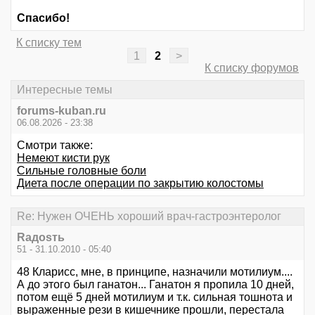
Спасибо!
К списку тем
1
2
>
К списку форумов
Интересные темы
forums-kuban.ru
06.08.2026 - 23:38
Смотри также:
Немеют кисти рук
Сильные головные боли
Диета после операции по закрытию колостомы
Re: Нужен ОЧЕНЬ хороший врач-гастроэнтеролог
Rадоsть
51 - 31.10.2010 - 05:40
48 Кларисс, мне, в принципе, назначили мотилиум....
А до этого был ганатон... Ганатон я пропила 10 дней,
потом ещё 5 дней мотилиум и т.к. сильная тошнота и
выраженные рези в кишечнике прошли, перестала