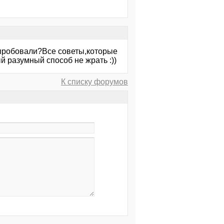
 пробовали?Все советы,которые
й разумный способ не жрать :))
К списку форумов