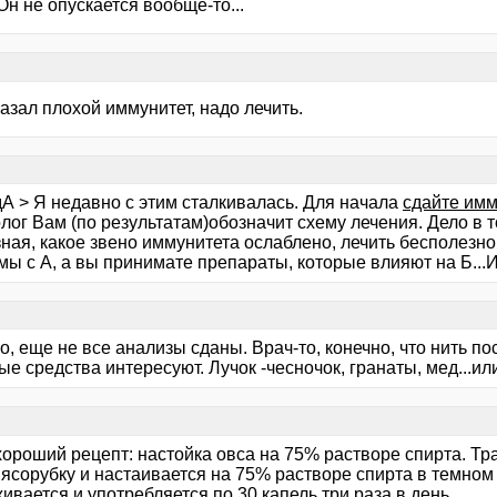
Он не опускается вообще-то...
азал плохой иммунитет, надо лечить.
дА > Я недавно с этим сталкивалась. Для начала
сдайте им
ог Вам (по результатам)обозначит схему лечения. Дело в т
зная, какое звено иммунитета ослаблено, лечить бесполезно
ы с А, а вы принимате препараты, которые влияют на Б...Ито
, еще не все анализы сданы. Врач-то, конечно, что нить пос
е средства интересуют. Лучок -чесночок, гранаты, мед...и
хороший рецепт: настойка овса на 75% растворе спирта. Тр
мясорубку и настаивается на 75% растворе спирта в темном
вается и употребляется по 30 капель три раза в день.