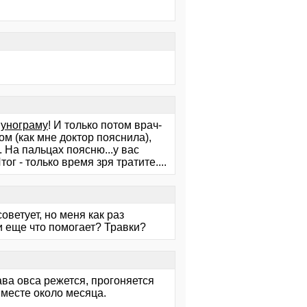
мунограму
! И только потом врач-
ом (как мне доктор пояснила),
. На пальцах поясню...у вас
г - только время зря тратите....
оветует, но меня как раз
ли еще что помогает? Травки?
ава овса режется, прогоняется
 месте около месяца.