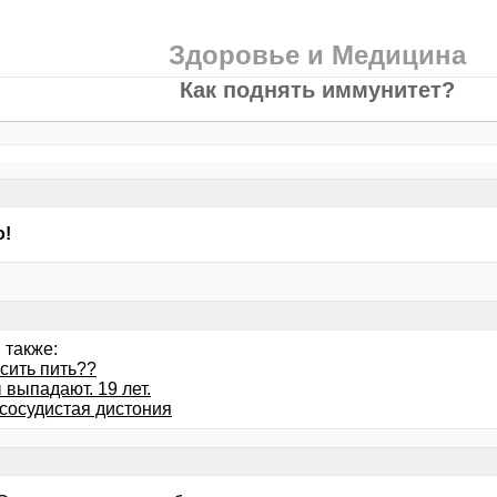
Здоровье и Медицина
Как поднять иммунитет?
о!
 также:
сить пить??
выпадают. 19 лет.
-сосудистая дистония