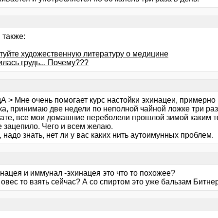
 также:
туйте художественную литературу о медицине
лась грудь... Почему???
дА > Мне очень помогает курс настойки эхинацеи, примерно
а, принимаю две недели по неполной чайной ложке три раза
тате, все мои домашние переболели прошлой зимой каким т
 зацепило. Чего и всем желаю.
 надо знать, нет ли у вас каких нить аутоимунных проблем.
инацея и иммунал -эхинацея это что то похожее?
 овес то взять сейчас? А со спиртом это уже бальзам Битнер