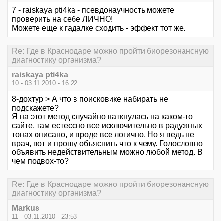
7 - raiskaya pti4ka - псевдонаучность можете
проверить на себе ЛИЧНО!
Можете еще к гадалке сходить - эффект тот же.
Re: Где в Краснодаре можно пройти биорезонансную
диагностику организма?
raiskaya pti4ka
10 - 03.11.2010 - 16:22
8-дохтур > А что в поисковике набирать не
подскажете?
Я на этот метод случайно наткнулась на каком-то
сайте, там естессно все исключительно в радужных
тонах описано, и вроде все логично. Но я ведь не
врач, вот и прошу объяснить что к чему. Голословно
объявить недействительным можно любой метод. В
чем подвох-то?
Re: Где в Краснодаре можно пройти биорезонансную
диагностику организма?
Markus
11 - 03.11.2010 - 23:53