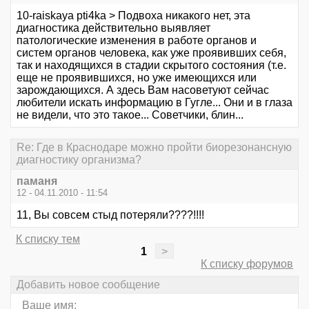
10-raiskaya pti4ka > Подвоха никакого нет, эта
диагностика действительно выявляет
патологические изменения в работе органов и
систем органов человека, как уже проявивших себя,
так и находящихся в стадии скрытого состояния (т.е.
еще не проявившихся, но уже имеющихся или
зарождающихся. А здесь Вам насоветуют сейчас
любители искать информацию в Гугле... Они и в глаза
не видели, что это такое... Советчики, блин...
Re: Где в Краснодаре можно пройти биорезонансную
диагностику организма?
паманя
12 - 04.11.2010 - 11:54
11, Вы совсем стыд потеряли????!!!!
К списку тем
1
>
К списку форумов
Добавить новое сообщение
Ваше имя: