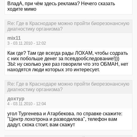
ВладА, при чём здесь реклама? Нечего сказать
ходите мимо
Re: Где в Краснодаре можно пройти биорезонансную
диагностику организма?
mix11
3 - 03.11.2010 - 12:02
Как где? Там где всегда рады ЛОХАМ, чтобы содрать
с них побольше денег за псевдообследование!)))
ЗЫ: ну сколько уже раз говорили что это ОБМАН, нет
находятся люди которых это интересует.
Re: Где в Краснодаре можно пройти биорезонансную
диагностику организма?
дохтур
4 - 03.11.2010 - 12:04
угол Тургенева и Атарбекова. по справке скажите:
"Центр лохотрона и разводилова", телефон вам
дадут. скока стоит, вам скажут