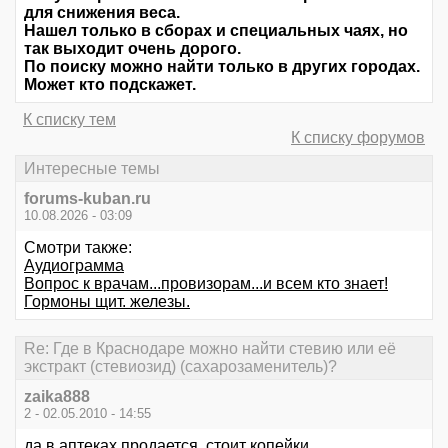
для снижения веса.
Нашел только в сборах и специальных чаях, но
так выходит очень дорого.
По поиску можно найти только в других городах.
Может кто подскажет.
К списку тем
К списку форумов
Интересные темы
forums-kuban.ru
10.08.2026 - 03:09
Смотри также:
Аудиограмма
Вопрос к врачам...провизорам...и всем кто знает!
Гормоны щит. железы.
Re: Где в Краснодаре можно найти стевию или её
экстракт (стевиозид) (сахарозаменитель)?
zaika888
2 - 02.05.2010 - 14:55
да в аптеках продается, стоит копейки.