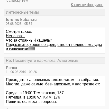
К списку тем
К списку форумов
Интересные темы
forums-kuban.ru
06.08.2026 - 05:54
Смотри также:
Нет слов...
Что за странный кашель?
Подскажите, хорошее среедство от полипов желудка
и кишечника!!!!!!!
Re: Посоветуйте нарколога. Алкоголизм
Речка
1 - 06.05.2010 - 09:26
Приходите к анонимным алкоголикам на собрания.
Многие, даже самые безнадежные, у нас трезвеют:
Среда, в 19:00 Темрюкская, 137
Пятница, в 18:00 ул. КИМ, 176
Пишите, если есть вопросы.