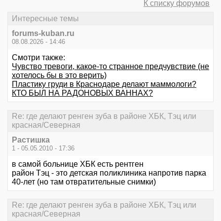
К списку форумов
Интересные темы
forums-kuban.ru
08.08.2026 - 14:46
Смотри также:
Чувство тревоги, какое-то странное предчувствие (не
хотелось бы в это верить)
Пластику груди в Краснодаре делают маммологи?
КТО БЫЛ НА РАДОНОВЫХ ВАННАХ?
Re: где делают ренген зуба в районе ХБК, Тэц или
красная/Северная
Растишка
1 - 05.05.2010 - 17:36
в самой больнице ХБК есть рентген
район Тэц - это детская поликлиника напротив парка
40-лет (но там отвратительные снимки)
Re: где делают ренген зуба в районе ХБК, Тэц или
красная/Северная