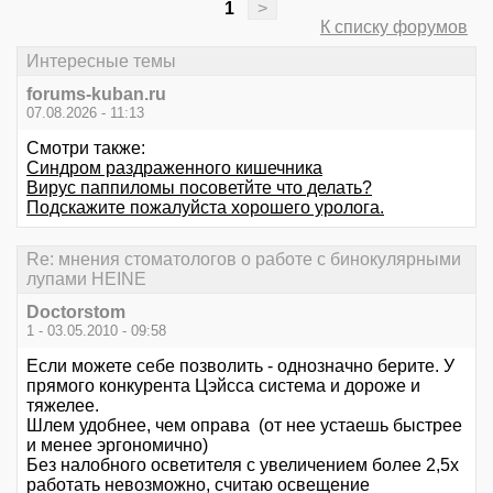
1
>
К списку форумов
Интересные темы
forums-kuban.ru
07.08.2026 - 11:13
Смотри также:
Синдром раздраженного кишечника
Вирус паппиломы посоветйте что делать?
Подскажите пожалуйста хорошего уролога.
Re: мнения стоматологов о работе с бинокулярными
лупами HEINE
Doctorstom
1 - 03.05.2010 - 09:58
Если можете себе позволить - однозначно берите. У
прямого конкурента Цэйсса система и дороже и
тяжелее.
Шлем удобнее, чем оправа (от нее устаешь быстрее
и менее эргономично)
Без налобного осветителя с увеличением более 2,5х
работать невозможно, считаю освещение