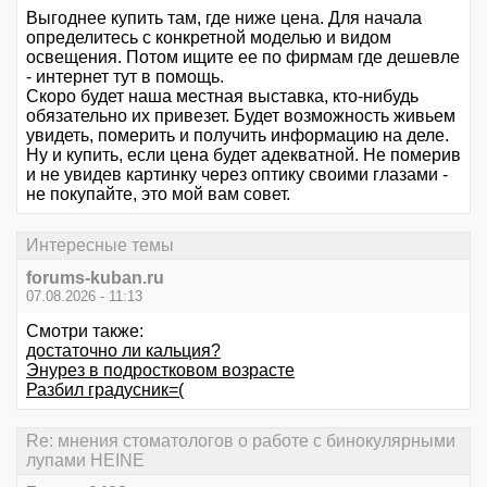
Выгоднее купить там, где ниже цена. Для начала
определитесь с конкретной моделью и видом
освещения. Потом ищите ее по фирмам где дешевле
- интернет тут в помощь.
Скоро будет наша местная выставка, кто-нибудь
обязательно их привезет. Будет возможность живьем
увидеть, померить и получить информацию на деле.
Ну и купить, если цена будет адекватной. Не померив
и не увидев картинку через оптику своими глазами -
не покупайте, это мой вам совет.
Интересные темы
forums-kuban.ru
07.08.2026 - 11:13
Смотри также:
достаточно ли кальция?
Энурез в подростковом возрасте
Разбил градусник=(
Re: мнения стоматологов о работе с бинокулярными
лупами HEINE