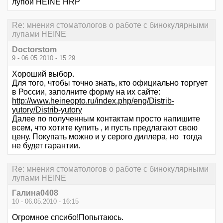
лупой HEINE HRP
Re: мнения стоматологов о работе с бинокулярными
лупами HEINE
Doctorstom
9 - 06.05.2010 - 15:29
Хороший выбор.
Для того, чтобы точно знать, кто официально торгует
в России, заполните форму на их сайте:
http://www.heineopto.ru/index.php/eng/Distrib-
yutory/Distrib-yutory
Далее по полученным контактам просто напишите
всем, что хотите купить , и пусть предлагают свою
цену. Покупать можно и у серого диллера, но тогда
не будет гарантии.
Re: мнения стоматологов о работе с бинокулярными
лупами HEINE
Галина0408
10 - 06.05.2010 - 16:15
Огромное спсибо!Попытаюсь.