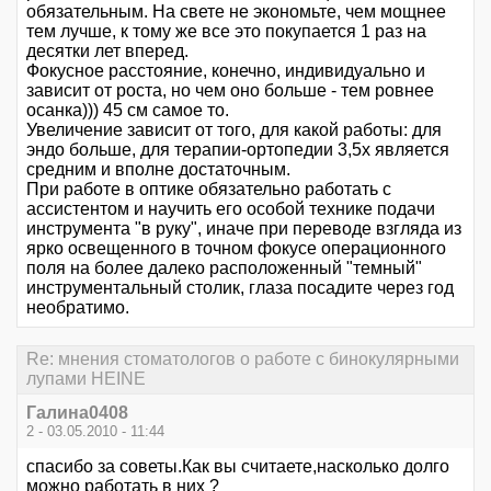
обязательным. На свете не экономьте, чем мощнее
тем лучше, к тому же все это покупается 1 раз на
десятки лет вперед.
Фокусное расстояние, конечно, индивидуально и
зависит от роста, но чем оно больше - тем ровнее
осанка))) 45 см самое то.
Увеличение зависит от того, для какой работы: для
эндо больше, для терапии-ортопедии 3,5х является
средним и вполне достаточным.
При работе в оптике обязательно работать с
ассистентом и научить его особой технике подачи
инструмента "в руку", иначе при переводе взгляда из
ярко освещенного в точном фокусе операционного
поля на более далеко расположенный "темный"
инструментальный столик, глаза посадите через год
необратимо.
Re: мнения стоматологов о работе с бинокулярными
лупами HEINE
Галина0408
2 - 03.05.2010 - 11:44
спасибо за советы.Как вы считаете,насколько долго
можно работать в них ?