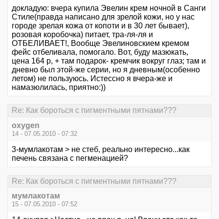
докладую: вчера купила Эвелин крем ночной в Санги
Стиле(правда написано для зрелой кожи, но у нас
городе зрелая кожа от копоти и в 30 лет бывает),
розовая коробочка) питает, тра-ля-ля и
ОТБЕЛИВАЕТ!, Вообще Эвелиновскием кремом
фейс отбеливала, помогало. Вот, буду мазюкать,
цена 164 р, + там подарок- кремчик вокруг глаз; там и
дневно был этой-же серии, но я дневным(особенно
летом) не пользуюсь. Истессно я вчера-же и
намазюлилась, приятно:))
Re: Как бороться с пигментными пятнами???
oxygen
14 - 07.05.2010 - 07:32
3-мумлакотам > не стеб, реально интересно...как
печень связана с пегменацией?
Re: Как бороться с пигментными пятнами???
мумлакотам
15 - 07.05.2010 - 07:52