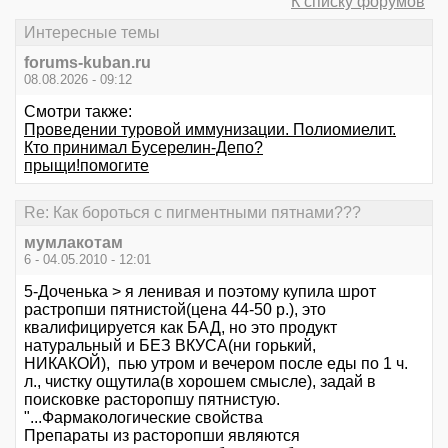
К списку форумов
Интересные темы
forums-kuban.ru
08.08.2026 - 09:12
Смотри также:
Проведении туровой иммунизации. Полиомиелит.
Кто принимал Бусерелин-Депо?
прыщи!помогите
Re: Как бороться с пигментными пятнами???
мумлакотам
6 - 04.05.2010 - 12:01
5-Доченька > я ленивая и поэтому купила шрот
растропши пятнистой(цена 44-50 р.), это
квалифицируется как БАД, но это продукт
натуральный и БЕЗ ВКУСА(ни горький,
НИКАКОЙ), пью утром и вечером после еды по 1 ч.
л., чистку ощутила(в хорошем смысле), задай в
поисковке расторопшу пятнистую.
"...Фармакологические свойства
Препараты из расторопши являются