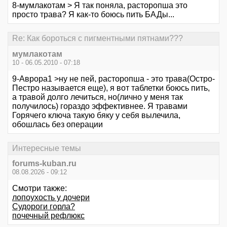
8-мумлакотам > Я так поняла, расторопша это
просто трава? Я как-то боюсь пить БАДы...
Re: Как бороться с пигментными пятнами???
мумлакотам
10 - 06.05.2010 - 07:18
9-Аврора1 >ну не пей, расторопша - это трава(Остро-
Пестро называется еще), я вот таблетки боюсь пить,
а травой долго лечиться, но(лично у меня так
получилось) гораздо эффективнее. Я травами
Горячего ключа такую бяку у себя вылечила,
обошлась без операции
Интересные темы
forums-kuban.ru
08.08.2026 - 09:12
Смотри также:
лопоухость у дочери
Судороги горла?
почечный рефлюкс