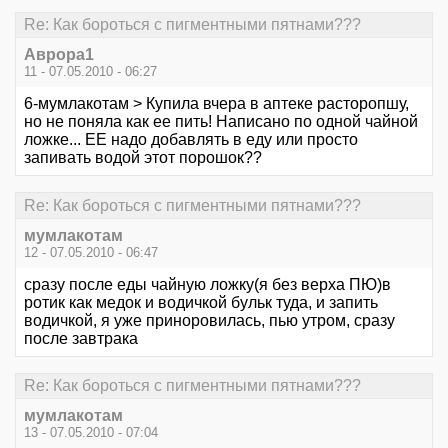
Re: Как бороться с пигментными пятнами???
Аврора1
11 - 07.05.2010 - 06:27
6-мумлакотам > Купила вчера в аптеке расторопшу,
но не поняла как ее пить! Написано по одной чайной
ложке... ЕЕ надо добавлять в еду или просто
запивать водой этот порошок??
Re: Как бороться с пигментными пятнами???
мумлакотам
12 - 07.05.2010 - 06:47
сразу после еды чайную ложку(я без верха ПЮ)в
ротик как медок и водичкой бульк туда, и запить
водичкой, я уже приноровилась, пью утром, сразу
после завтрака
Re: Как бороться с пигментными пятнами???
мумлакотам
13 - 07.05.2010 - 07:04