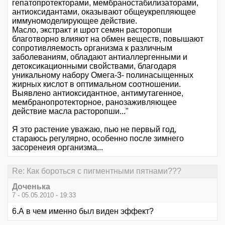
гепатопротекторами, мембраностабилизаторами,
антиоксидантами, оказывают общеукрепляющее
иммуномоделирующее действие.
Масло, экстракт и шрот семян расторопши
благотворно влияют на обмен веществ, повышают
сопротивляемость организма к различным
заболеваниям, обладают антиаллергенными и
детоксикационными свойствами, благодаря
уникальному набору Омега-3- полинасыщенных
жирных кислот в оптимальном соотношении.
Выявлено антиоксидантное, антимутагенное,
мембранопротекторное, ранозаживляющее
действие масла расторопши..."
Я это растение уважаю, пью не первый год,
стараюсь регулярно, особенно после зимнего
засоренеия организма...
Re: Как бороться с пигментными пятнами???
Доченька
7 - 05.05.2010 - 19:33
6.А в чем именно был виден эффект?