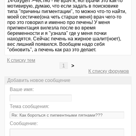
14-oxygen >Честно - не врач я, но! Врачи это как-то
мотивирую, думаю, что если задать в поисковике
типа "причины пигментации", то можно что-то найти,
моей сестичке(она четь старше меня) врач чего-то
про это говорил и именно про печень! У меня
пригментация вилезла после во время
беременности и я "узнала" где у меня почки
находятся. Сейчас печень на жирное шалит(ноет),
вес лишний появился. Вообщем надо себя
"обновить", а печень как раз это делает.
К списку тем
1
>
К списку форумов
Добавить новое сообщение
Ваше имя:
Тема сообщения:
Сообщение: