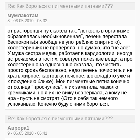
Re: Как бороться с пигментными пятнами???
мумлакотам
8 - 06.05.2010 - 05:32
от расторопши ну скажем так: "легкость в организме
образовалась необыкновенная", печень перестала
беспокоить(я вообще не употребляю спиртного),
холестеринчик не проверяла, но думаю, что "не алё".
У мужа сестра медик, работает в кардиологии, иногда
встречаемся в гостях, советует полезные вещи, а про
холестерин она однозначно сказала, что чистить
просто кровь бесполезно, надо печень почистить и не
храть жирное, картошку, печеное, шоколад(это уже и
к похудению ближе). Мои пигментные пятна конечно
от солнца "проснулись", я их заметила, мазюлю
кремчиками, но я их не вижу без зеркала, а кому не
нра - пусть не смотрят:-)Это я себя так немного
успокаиваю. Конечно буду с ними бороться.
Re: Как бороться с пигментными пятнами???
Аврора1
9 - 06.05.2010 - 06:41