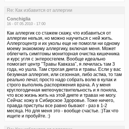
Re: Как избавится от аллергии
Conchiglia
16 - 07.05.2010 - 17:00
Как аллергик со стажем скажу, что избавиться от
аллергии нельзя, но можно научиться с ней жить.
Аллергоцентр и их уколы еще не помогли ни одному
моему знакомому аллергику, включая меня. Может
облегчить симптомы мониторная очистка кишечника
и курс угля с энтеросгелем. Вообще идеально
помогает центр "Травы Кавказа", я лечилась там 3
года, но ушла. Там строгая диета и травы. Если у вас
безумная аллергия, или сезонная, либо астма, то там
реально лечат, просто надо собрать волю в кулак и
строго выполняь распоряжения врача. А у меня
круглогодичная метеочувствительность и я поняла,
что всю жизнь жить на этой диете и травах не могу.
Сейчас хожу в Сибирское Здоровье. Тоже ничего,
правда приступы все равно бывают - раз в 1-2
месяца. Но для меня это - вообще счастье. :)Так что
ищите и пробуйте. :)