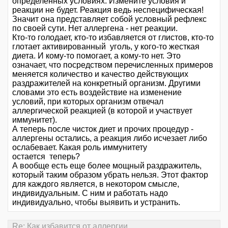
определенных условиях. Измените условия и
реакции не будет. Реакция ведь неспецифическая!
Значит она представляет собой условный рефлекс
по своей сути. Нет аллергена - нет реакции.
Кто-то голодает, кто-то избавляется от глистов, кто-то
глотает активированный уголь, у кого-то жесткая
диета. И кому-то помогает, а кому-то нет. Это
означает, что посредством перечисленных примеров
меняется количество и качество действующих
раздражителей на конкретный организм. Другими
словами это есть воздействие на изменение
условий, при которых организм отвечал
аллергической реакцией (в которой и участвует
иммунитет).
А теперь после чисток диет и прочих процедур -
аллергены остались, а реакция либо исчезает либо
ослабевает. Какая роль иммунитету
остается теперь?
А вообще есть еще более мощный раздражитель,
который таким образом убрать нельзя. Этот фактор
для каждого является, в некотором смысле,
индивидуальным. С ним и работать надо
индивидуально, чтобы выявить и устранить.
Re: Как избавится от аллергии