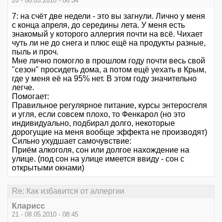
20 - 08.05.2010 - 06:34
7: на счёт две недели - это вы загнули. Лично у меня
с конца апреля, до середины лета. У меня есть
знакомый у которого аллергия почти на всё. Чихает
чуть ли не до снега и плюс ещё на продукты разные,
пыль и проч.
Мне лично помогло в прошлом году почти весь свой
"сезон" просидеть дома, а потом ещё уехать в Крым,
где у меня её на 95% нет. В этом году значительно
легче.
Помогает:
Правильное регулярное питание, курсы энтеросгеля
и угля, если совсем плохо, то Фенкарол (но это
индивидуально, подбирал долго, некоторые
дорогущие на меня вообще эффекта не производят)
Сильно ухудшает самочувствие:
Приём алкоголя, сон или долгое нахождение на
улице. (под сон на улице имеется ввиду - сон с
открытыми окнами)
Re: Как избавится от аллергии
Кларисс
21 - 08.05.2010 - 08:45