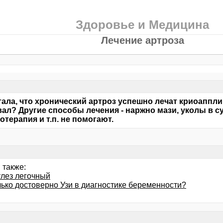
Здоровье и Медицина
Лечение артроза
ала, что хронический артроз успешно лечат криоаппли
ал? Другие способы лечения - наржно мази, уколы в су
отерапия и т.п. не помогают.
 также:
улез легочный
лько достоверно Узи в диагностике беременности?