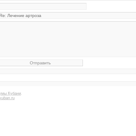
умы Кубани
.
kuban.ru