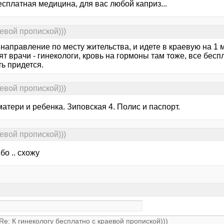
есплатная медицина, для вас любой каприз...
аевой пропиской)))
направление по месту жительства, и идете в краевую на 1 м
т врачи - гинекологи, кровь на гормоны там тоже, все бесп
ь придется.
аевой пропиской)))
атери и ребенка. Зиповская 4. Полис и паспорт.
аевой пропиской)))
бо .. схожу