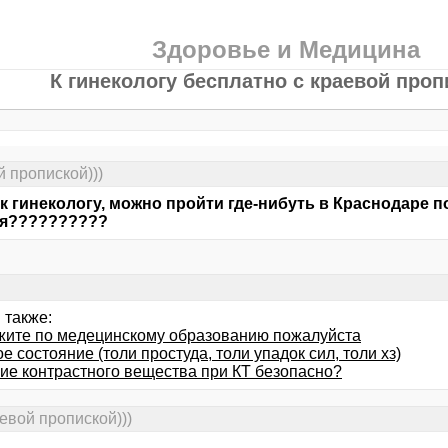
Здоровье и Медицина
К гинекологу бесплатно с краевой проп
й пропиской)))
к гинекологу, можно пройти где-нибуть в Краснодаре п
ая??????????
 также:
жите по медецинскому образованию пожалуйста
е состояние (толи простуда, толи упадок сил, толи хз)
ие контрастного вещества при КТ безопасно?
аевой пропиской)))