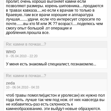
пролит, очень хорошо выгоняет камни если
позволяют размеры. корень шиповника....продаются
в травах кавказа.....но если к врачам то только в
Краевую..там все врачи хорошие и аппаратура
лучшая........удачи. если что интересует спросите по
почте.......вы кто М или Ж ?? возраст.....поделюсь чем
смогу опыт большой .от операции и
дробления.прошла все.
Re: камни в почках...?
WHO
9 - 05.04.2010 - 22:20
У меня есть знакомый специалист, познакомлю...
Re: камни в почках...?
zeda
10 - 06.04.2010 - 04:33
чтоб травы помогли(цистон и уролесан) их нужно пол
года пить. лучше так чем под нож. от них навсегда вы
не избавитесь-раз есть склонность к
камнеобразованию. эти выйдут-новые образуются.