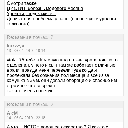
Смотри также:
ЦИСТИТ. болезнь медового месяца
Урологи , подскажите...
Деликатная проблема у папы (посоветуйте уролога
толкового)
Re: камни в почках...?
kuzzzya
13 - 06.04.2010 - 10:14
viola_75 тебе в Краевую надо, к зав. урологического
отделения. у него и сын там же работает. отличные
врачи. правда меня перевели туда когда я
пролежала без сознания пол месяца и всё из за
камушка в 3мм. они делали операцию и спасибо им
огромное что вовремя.
так что очень советую.
Re: камни в почках...?
AleM
14 - 06.04.2010 - 22:18
А что, ЦИСТОН хорошее лекарство ? Я как-то с