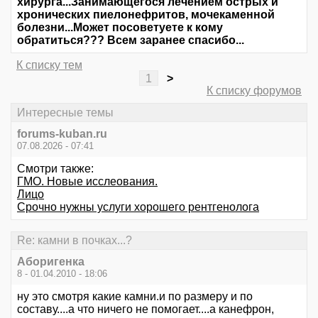
хирурга...Занимающегося лечением острых и
хронических пиелонефритов, мочекаменной
болезни...Может посоветуете к кому
обратиться??? Всем заранее спасибо...
К списку тем
1
>
К списку форумов
Интересные темы
forums-kuban.ru
07.08.2026 - 07:41
Смотри также:
ГМО. Новые исслеования.
Лицо
Срочно нужны услуги хорошего рентгенолога
Re: камни в почках...?
Аборигенка
8 - 01.04.2010 - 18:06
ну это смотря какие камни.и по размеру и по
составу....а что ничего не помогает....а канефрон,